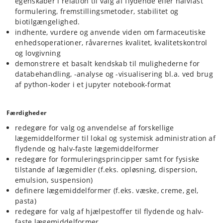
egenskaber i relation til valg af flydende eller halvfast
formulering, fremstillingsmetoder, stabilitet og
biotilgængelighed.
indhente, vurdere og anvende viden om farmaceutiske
enhedsoperationer, råvarernes kvalitet, kvalitetskontrol
og lovgivning
demonstrere et basalt kendskab til mulighederne for
databehandling, -analyse og -visualisering bl.a. ved brug
af python-koder i et jupyter notebook-format
Færdigheder
redegøre for valg og anvendelse af forskellige
lægemiddelformer til lokal og systemisk administration af
flydende og halv-faste lægemiddelformer
redegøre for formuleringsprincipper samt for fysiske
tilstande af lægemidler (f.eks. opløsning, dispersion,
emulsion, suspension)
definere lægemiddelformer (f.eks. væske, creme, gel,
pasta)
redegøre for valg af hjælpestoffer til flydende og halv-
faste lægemiddelformer