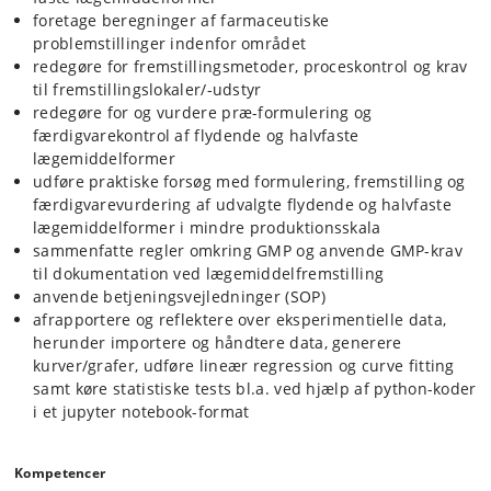
foretage beregninger af farmaceutiske
problemstillinger indenfor området
redegøre for fremstillingsmetoder, proceskontrol og krav
til fremstillingslokaler/​-udstyr
redegøre for og vurdere præ-formulering og
færdigvarekontrol af flydende og halvfaste
lægemiddelformer
udføre praktiske forsøg med formulering, fremstilling og
færdigvarevurdering af udvalgte flydende og halvfaste
lægemiddelformer i mindre produktionsskala
sammenfatte regler omkring GMP og anvende GMP-krav
til dokumentation ved lægemiddelfremstilling
anvende betjeningsvejledninger (SOP)
afrapportere og reflektere over eksperimentielle data,
herunder importere og håndtere data, generere
kurver/grafer, udføre lineær regression og curve fitting
samt køre statistiske tests bl.a. ved hjælp af python-koder
i et jupyter notebook-format
Kompetencer