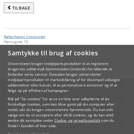
TILBAGE
Københavns Universitet
Nørregade 10
1165 København K
Samtykke til brug af cookies
Kontakt:
Videreuddannelse og Livslang Læring
Universitetet bruger tredjepartsprodukter til at registrere
lifelonglearning
@
adm
.
ku
.
dk
brugernes adfærd på hjemmesiden (statistik) for løbende at
forbedre vores service. Desuden bruger universitetet
tredjepartsprodukter til markedsføring af for eksempel udvalgte
KØBENHAVNS UNIVERSITET
uddannelser eller kurser, til at personalisere annoncer og til at
følge op på effekten af kampagner.
KONTAKT
Klik på "Se cookies" for at se en liste over udbyderne af de
forskellige cookies, som kan blive gemt på din computer eller
mobil, når du bruger universitetets hjemmeside. Du kan selv
SERVICES
vælge om du vil acceptere eller afslå cookies, og du kan altid
ændre dit samtykke under
Cookie- og privatlivspolitik
som du
FOR STUDERENDE OG ANSATTE
finder i bunden af hver side.