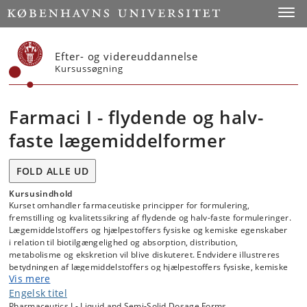
Start
Toggl
Efter- og videreuddannelse
Kursussøgning
Farmaci I - flydende og halv-
faste lægemiddelformer
FOLD ALLE UD
Kursusindhold
Kurset omhandler farmaceutiske principper for formulering,
fremstilling og kvalitetssikring af flydende og halv-faste formuleringer.
Lægemiddelstoffers og hjælpestoffers fysiske og kemiske egenskaber
i relation til biotilgængelighed og absorption, distribution,
metabolisme og ekskretion vil blive diskuteret. Endvidere illustreres
betydningen af lægemiddelstoffers og hjælpestoffers fysiske, kemiske
Vis mere
og mikrobiologiske egenskaber i relation til fremstilling, stabilitet og
valg af emballage. Officielle regler og krav til lægemiddelformulering,
Engelsk titel
fremstilling og kvalitetssikring vil blive gennemgået (bl.a. GLP, GMP,
Pharmaceutics I - Liquid and Semi-Solid Dosage Forms