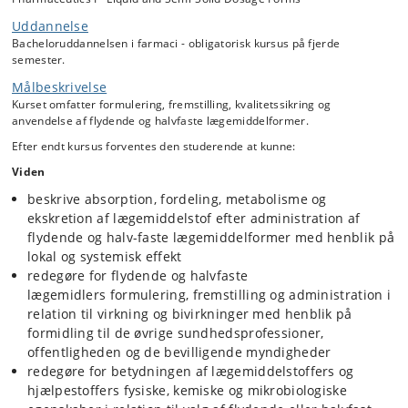
farmakopékrav samt guidelines).
Uddannelse
Med udgangspunkt i udvalgte lægemiddelstoffer vil de tilhørende
Bacheloruddannelsen i farmaci - obligatorisk kursus på fjerde
eksperimentelle øvelser omfatte de vigtigste farmaceutiske principper
semester.
for formulering, fremstilling og kvalitetssikring af flydende og
Målbeskrivelse
halvfaste formuleringer. Metoder til karakterisering (f.eks.
partikelstørrelse, logP, fordeling olie-vand, opløselighed,
Kurset omfatter formulering, fremstilling, kvalitetssikring og
opløsningshastighed, viskositet og reologi) og bestemmelse af
anvendelse af flydende og halvfaste lægemiddelformer.
frigivelse fra forskellige vehikler, stabilitet og osmotiske egenskaber
Efter endt kursus forventes den studerende at kunne:
vil blive berørt. Under øvelserne føres laboratoriejournal og
tilhørende batchdokumentation. Alle arbejdsprocedurer vil foregå i
V
iden
overensstemmelse med sikkerhedskompendiet.
beskrive absorption, fordeling, metabolisme og
ekskretion af lægemiddelstof efter administration af
flydende og halv-faste lægemiddelformer med henblik på
lokal og systemisk effekt
redegøre for flydende og halvfaste
lægemidlers formulering, fremstilling og administration i
relation til virkning og bivirkninger med henblik på
formidling til de øvrige sundhedsprofessioner,
offentligheden og de bevilligende myndigheder
redegøre for betydningen af lægemiddelstoffers og
hjælpestoffers fysiske, kemiske og mikrobiologiske