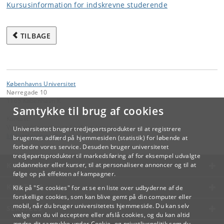
Kursusinformation for indskrevne studerende
TILBAGE
Københavns Universitet
Nørregade 10
1165 København K
Samtykke til brug af cookies
Kontakt:
Videreuddannelse og Livslang Læring
Universitetet bruger tredjepartsprodukter til at registrere
lifelonglearning
@
adm
.
ku
.
dk
brugernes adfærd på hjemmesiden (statistik) for løbende at
forbedre vores service. Desuden bruger universitetet
tredjepartsprodukter til markedsføring af for eksempel udvalgte
KØBENHAVNS UNIVERSITET
uddannelser eller kurser, til at personalisere annoncer og til at
følge op på effekten af kampagner.
KONTAKT
Klik på "Se cookies" for at se en liste over udbyderne af de
forskellige cookies, som kan blive gemt på din computer eller
mobil, når du bruger universitetets hjemmeside. Du kan selv
SERVICES
vælge om du vil acceptere eller afslå cookies, og du kan altid
ændre dit samtykke under
Cookie- og privatlivspolitik
som du