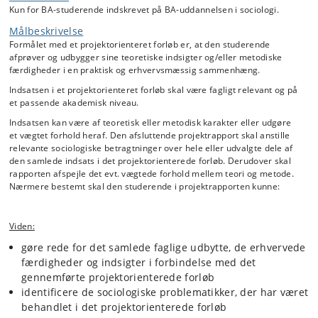
Det projektorienterede forløb
kan finde sted i en offentlig eller privat
Kun for BA-studerende indskrevet på BA-uddannelsen i sociologi.
virksomhed, organisation eller institution, hvor der udføres akademisk
Målbeskrivelse
arbejde og er ansat akademisk arbejdskraft, som kan yde faglig
Formålet med et projektorienteret forløb er, at den studerende
relevant supervision. Desuden kan man afholde forløbet igennem
afprøver og udbygger sine teoretiske indsigter og/eller metodiske
start-up i egen virksomhed, hvor man indgår i et støtte forløb i et af de
færdigheder i en praktisk og erhvervsmæssig sammenhæng.
innovationshubs der findes på KU. Studievejledningen kan være
behjælpelig med at identificere et relevant praktiksted, men den
Indsatsen i et projektorienteret forløb skal være fagligt relevant og på
studerende skal selv lave en aftale med arbejdsstedet omkring
et passende akademisk niveau.
forløbet.
Indsatsen kan være af teoretisk eller metodisk karakter eller udgøre
et vægtet forhold heraf. Den afsluttende projektrapport skal anstille
relevante sociologiske betragtninger over hele eller udvalgte dele af
Et projektorienteret forløb skal
forhåndsgodkendes
af koordinatoren
den samlede indsats i det projektorienterede forløb. Derudover skal
for projektkoordinerede forløb. Forhåndsgodkendelsen skal sikre, at
rapporten afspejle det evt. vægtede forhold mellem teori og metode.
det projektorienterede forløb fremstår så gennemtænkt som muligt,
Nærmere bestemt skal den studerende i projektrapporten kunne:
og at det er indgået en aftale om forløbet.
Viden:
gøre rede for det samlede faglige udbytte, de erhvervede
færdigheder og indsigter i forbindelse med det
gennemførte projektorienterede forløb
identificere de sociologiske problematikker, der har været
behandlet i det projektorienterede forløb