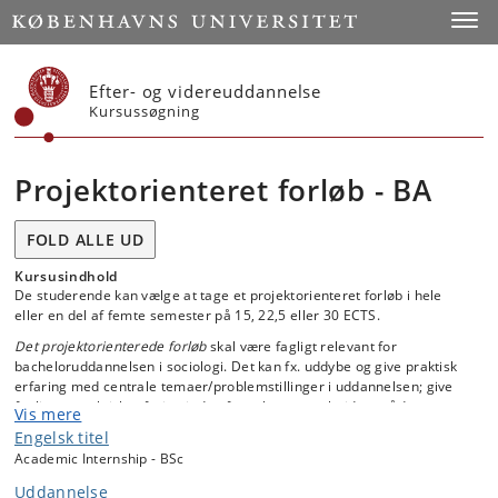
Start
Toggl
Efter- og videreuddannelse
Kursussøgning
Projektorienteret forløb - BA
FOLD ALLE UD
Kursusindhold
De studerende kan vælge at tage et projektorienteret forløb i hele
eller en del af femte semester på 15, 22,5 eller 30 ECTS.
Det projektorienterede forløb
skal være fagligt relevant for
bacheloruddannelsen i sociologi. Det kan fx. uddybe og give praktisk
erfaring med centrale temaer/problemstillinger i uddannelsen; give
faglig og praktisk erfaring inden for relevante arbejdsområder;
Vis mere
bidrage med erfaringer og viden inden for et område, som ønskes
Engelsk titel
uddybet i bacheloropgaven.
Academic Internship - BSc
Uddannelse