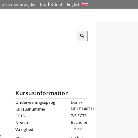
ind en medarbejder
Job
KUnet
English
Kursusinformation
Undervisningssprog
Dansk
NPLB14031U
Kursusnummer
7,5 ECTS
ECTS
Bachelor
Niveau
1 blok
Varighed
g