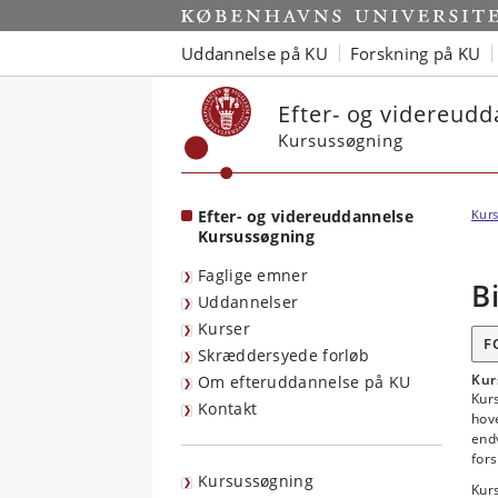
Start
Uddannelse på KU
Forskning på KU
Efter- og videreud
Kursussøgning
Efter- og videreuddannelse
Kurs
Kursussøgning
Faglige emner
B
Uddannelser
Kurser
F
Skræddersyede forløb
Kur
Om efteruddannelse på KU
Kur
Kontakt
hov
end
fors
Kursussøgning
Kur