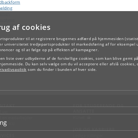
dbackform
melding
samen
sustype
rug af cookies
ejdsbelastning
artsprodukter til at registrere brugernes adfærd på hjemmesiden (statist
TILBAGE
r universitetet tredjepartsprodukter til markedsføring af for eksempel 
annoncer og til at følge op på effekten af kampagner.
e en liste over udbyderne af de forskellige cookies, som kan blive gemt p
hjemmeside. Du kan selv vælge om du vil acceptere eller afslå cookies, 
ivatlivspolitik
som du finder i bunden af hver side.
NTAKT
FOR STUDERENDE OG
ANSATTE
d vej
KUnet
d en medarbejder
ing
takt KU
JOB OG KARRIERE
RVICES
Ledige stillinger