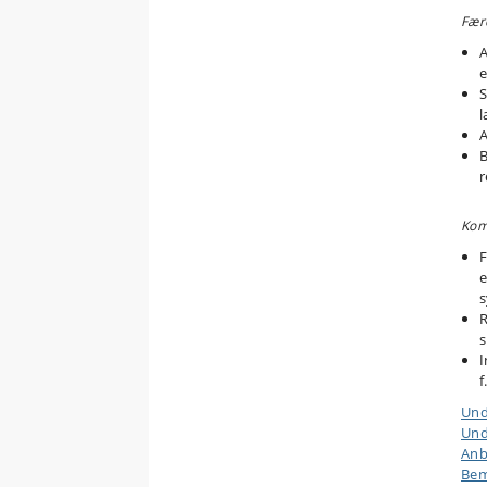
Fær
A
e
S
l
A
B
Kom
F
e
s
R
s
I
f
Und
Und
Anb
Bem