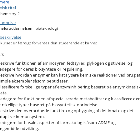
 mere
synteseveje, 2) energimetabolisme, og 3) immunologi og farmakologi. Bland 
lsk titel
algte emner er enzymkinetik, aminosyrebiosyntese, specialiseret metabolism
chemistry 2
t kulhydrat- og fedtsyreomsætning.
annelse
set vil også give eksempler på hvorledes biokemi bruges i praksis gennem
heloruddannelsen i bioteknologi
ustrioplæg fra lægemiddel-, enzym- og fødevareindustrien.
beskrivelse
kurset er færdigt forventes den studerende at kunne:
n:
eskrive funktionen af aminosyrer, fedtsyrer, glykogen og stivelse, og
edegøre for deres biosyntese or regulering.
eskrive hvordan enzymer kan katalysere kemiske reaktioner ved brug a
imple eksempler såsom peptidaser.
lassificere forskellige typer af enzyminhibering baseret på enzymkinetis
ata.
edegøre for funktionen af specialiserede metabolitter og klassificere de
orskellige typer baseret på biosyntetisk oprindelse.
eskrive den overordnede funktion og opbygning af det innate og det
adaptive immunsystem.
edegøre for basale aspekter af farmakologi såsom ADME og
ægemiddeludvikling.