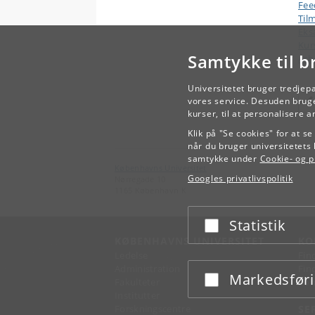
Fee
Til
Ek
Kur
Samtykke til b
Arb
Universitetet bruger tredjep
vores service. Desuden bruge
kurser, til at personalisere 
Klik på "Se cookies" for at s
når du bruger universitetets 
samtykke under
Cookie- og pr
Københavns Universitet
Googles privatlivspolitik
Nørregade 10
1165 København K
Statistik
Acceptér eller afslå
KØBENHAVNS UNIVERSITET
KO
Ledelse
Fin
Administration
Fin
Markedsfør
Acceptér eller afslå
Fakulteter
Kon
Institutter
Forskningscentre
SE