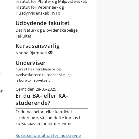
Institut for Plante- og Miljøvidenskab
Institut for Veterinær- og
Husdyrvidenskab (IVH)
Udbydende fakultet
Det Natur- og Biovidenskabelige
Fakultet
Kursusansvarlig
Nanna Bjarnholt
Underviser
Kurset har forelæsere og
l
øvelseslærere til teoretiske- og
laboratorieøvelser.
Gemt den 28-05-2025
er
Er du BA- eller KA-
studerende?
,
Er du bachelor- eller kandidat-
studerende, så find dette kursus i
kursusbasen for studerende:
Kursusinformation for indskrevne