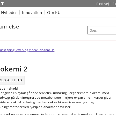
Find vej
F
Nyheder
Innovation
Om KU
dannelse
ussøgning, efter- og videreuddannelse
iokemi 2
OLD ALLE UD
susindhold
set giver en dybdegående teoretisk indføring i organismers biokemi med
edvægt på den integrerede metabolisme i højere organismer. Kurset giver
videre praktisk erfaring med en række biokemiske analyser og
kningsmetoder ved hjælp af laboratorieøvelser.
set dækker udvalgte emner inden for tre overordnede moduler: 1) enzymer o