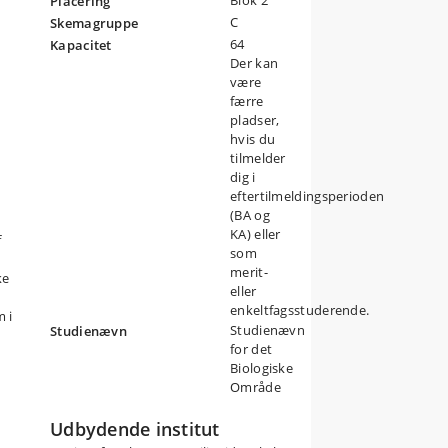
Blok 2
Placering
de
C
Skemagruppe
e,
64
Kapacitet
Der kan
være
færre
pladser,
hvis du
tilmelder
dig i
eftertilmeldingsperioden
(BA og
KA) eller
f
som
merit-
ke
eller
enkeltfagsstuderende.
m i
Studienævn
Studienævn
for det
Biologiske
Område
Udbydende institut