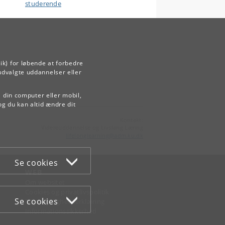
studerende
ik) for løbende at forbedre
udvalgte uddannelser eller
å din computer eller mobil,
og du kan altid ændre dit
Kontakt:
Videreuddannelse og Livslang Læring
lifelonglearning
@
adm
.
ku
.
dk
Se cookies
WEB
Om websitet
Cookies og privatlivspolitik
Se cookies
Tilgængelighedserklæring
Informationssikkerhed