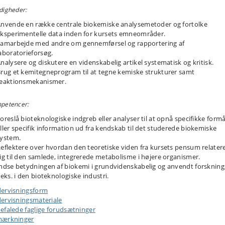
digheder:
nvende en række centrale biokemiske analysemetoder og fortolke
ksperimentelle data inden for kursets emneområder.
amarbejde med andre om gennemførsel og rapportering af
aboratorieforsøg.
nalysere og diskutere en videnskabelig artikel systematisk og kritisk.
rug et kemitegneprogram til at tegne kemiske strukturer samt
reaktionsmekanismer.
petencer:
oreslå bioteknologiske indgreb eller analyser til at opnå specifikke formå
ller specifik information ud fra kendskab til det studerede biokemiske
ystem.
eflektere over hvordan den teoretiske viden fra kursets pensum relater
ig til den samlede, integrerede metabolisme i højere organismer.
ndse betydningen af biokemi i grundvidenskabelig og anvendt forskning
.eks. i den bioteknologiske industri.
ervisningsform
ervisningsmateriale
efalede faglige forudsætninger
ærkninger