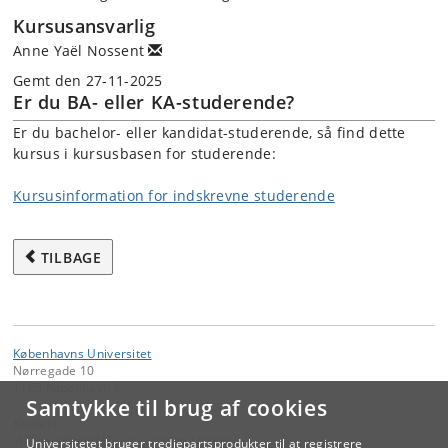
Kursusansvarlig
Anne Yaël Nossent
Gemt den 27-11-2025
Er du BA- eller KA-studerende?
Er du bachelor- eller kandidat-studerende, så find dette
kursus i kursusbasen for studerende:
Kursusinformation for indskrevne studerende
TILBAGE
Københavns Universitet
Nørregade 10
1165 København K
Samtykke til brug af cookies
Kontakt:
Videreuddannelse og Livslang Læring
Universitetet bruger tredjepartsprodukter til at registrere