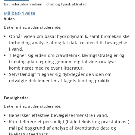
Teoretisk og praktisk undervisning i fysiske og
Bacheloruddannelsen i idræt og fysisk aktivitet
biomekaniske principper for bevægelse og ophold i vand.
Målbeskrivelse
Udvikling af kropslig kompetence i relation til opdrift og
Viden
tyngde, vandret og lodret balance, modstand, fremdrift
og rotation i vand.
Det er målet, at den studerende:
Betydning af tryghed for bevægelsesadfærd i vand.
Opnår viden om basal hydrodynamik, samt biomekaniske
forhold og analyse af digital data relateret til bevægelse
i vand.
Livredning
Tilegner sig viden om crawlteknik, læringsstrategier og
Forebyggelse af ulykker.
træningsplanlægning gennem digital videoanalyse
Kendskab til egne og andres reaktioner ved ophold i
kombineret med relevant litteratur.
vand.
Selvstændigt tilegner sig dybdegående viden om
Svømning under vand, vandtrædning, dykning, bjærgning
udvalgte delelementer af fagets teori og praktik.
og ophaling.
Livreddende førstehjælp og livredningsteori.
Sikkerhed i og omkring åbent vand.
Færdigheder
Det er målet, at den studerende:
Langdistance svømning og udendørs vandaktiviteter
Behersker effektive bevægelsesmønstre i vand.
Der arbejdes med crawlteknik og planlægning af træning. Der vil bl.a.
Kan definere et personligt (både teknisk og præstations-)
indgå observationsopgaver og videoanalyse samt analyse af digitale
mål på baggrund af analyse af kvantitative data og
data relateret til tempo og teknik. Desuden indgår teori og praksis i
kvalitativ feedback.
forbindelse med åbenvandsvømning.