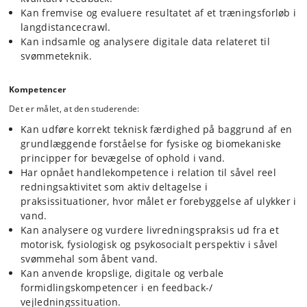
Kan fremvise og evaluere resultatet af et træningsforløb i
langdistancecrawl.
Vandprojekt
Kan indsamle og analysere digitale data relateret til
Den studerende udvikler et projekt inden for fagets teoretiske og
svømmeteknik.
praktiske rammer, med vægt på digital registrering og analyse af
udvalgte svømmefærdigheder.
Kompetencer
Det er målet, at den studerende:
Kan udføre korrekt teknisk færdighed på baggrund af en
grundlæggende forståelse for fysiske og biomekaniske
principper for bevægelse of ophold i vand.
Har opnået handlekompetence i relation til såvel reel
redningsaktivitet som aktiv deltagelse i
praksissituationer, hvor målet er forebyggelse af ulykker i
vand.
Kan analysere og vurdere livredningspraksis ud fra et
motorisk, fysiologisk og psykosocialt perspektiv i såvel
svømmehal som åbent vand.
Kan anvende kropslige, digitale og verbale
formidlingskompetencer i en feedback-/​
vejledningssituation.