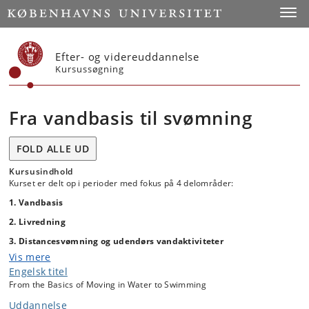
Start
Toggl
Efter- og videreuddannelse
Kursussøgning
Fra vandbasis til svømning
FOLD ALLE UD
Kursusindhold
Kurset er delt op i perioder med fokus på 4 delområder:
1. Vandbasis
2. Livredning
3. Distancesvømning og udendørs vandaktiviteter
Vis mere
4. Vandprojekt
Engelsk titel
From the Basics of Moving in Water to Swimming
Vandbasis
Uddannelse