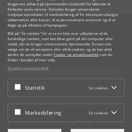
lifelonglearning
@
adm
.
ku
.
dk
brugernes adfærd på hjemmesiden (statistik) for løbende at
forbedre vores service. Desuden bruger universitetet
tredjepartsprodukter til markedsføring af for eksempel udvalgte
KØBENHAVNS UNIVERSITET
uddannelser eller kurser, til at personalisere annoncer og til at
følge op på effekten af kampagner.
KONTAKT
Klik på "Se cookies" for at se en liste over udbyderne af de
forskellige cookies, som kan blive gemt på din computer eller
mobil, når du bruger universitetets hjemmeside. Du kan selv
SERVICES
vælge om du vil acceptere eller afslå cookies, og du kan altid
ændre dit samtykke under
Cookie- og privatlivspolitik
som du
FOR STUDERENDE OG ANSATTE
finder i bunden af hver side.
Googles privatlivspolitik
JOB OG KARRIERE
NØDSITUATIONER
Acceptér eller afslå
Statistik
Se cookies
WEB
MØD KU PÅ
Acceptér eller afslå
Markedsføring
Se cookies