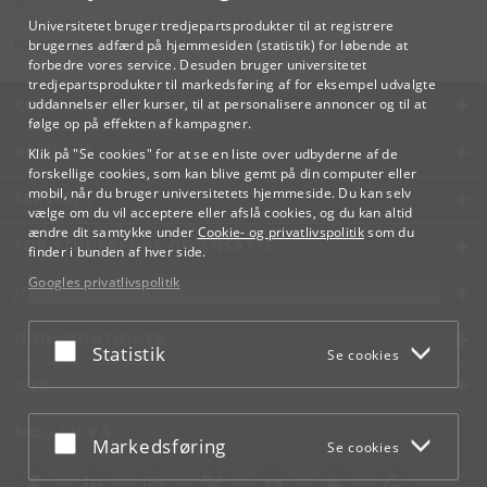
Kontakt:
Videreuddannelse og Livslang Læring
Universitetet bruger tredjepartsprodukter til at registrere
lifelonglearning
@
adm
.
ku
.
dk
brugernes adfærd på hjemmesiden (statistik) for løbende at
forbedre vores service. Desuden bruger universitetet
tredjepartsprodukter til markedsføring af for eksempel udvalgte
KØBENHAVNS UNIVERSITET
uddannelser eller kurser, til at personalisere annoncer og til at
følge op på effekten af kampagner.
KONTAKT
Klik på "Se cookies" for at se en liste over udbyderne af de
forskellige cookies, som kan blive gemt på din computer eller
mobil, når du bruger universitetets hjemmeside. Du kan selv
SERVICES
vælge om du vil acceptere eller afslå cookies, og du kan altid
ændre dit samtykke under
Cookie- og privatlivspolitik
som du
FOR STUDERENDE OG ANSATTE
finder i bunden af hver side.
Googles privatlivspolitik
JOB OG KARRIERE
NØDSITUATIONER
Acceptér eller afslå
Statistik
Se cookies
WEB
MØD KU PÅ
Acceptér eller afslå
Markedsføring
Se cookies