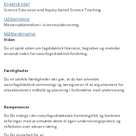
Engelsk titel
Vi tager udgangspunkt i dine undervisningsmæssige erfaringer og du
samarbejder med kollegaer i gruppeopgaver hvor I undersøger
Science Education and Inquiry-based Science Teaching
praksis, udvikler og afprøver undervisning og reflekterer over elevers
Uddannelse
potentielle læring.
Masteruddannelsen i scienceundervisning
Målbeskrivelse
Viden
Du vil opnå viden om fagdidaktisk litteratur, begreber og metoder
anvendt inden for naturfagsdidaktisk forskning.
Færdigheder
Du vil udvikle færdigheder der gør, at du kan anvende
naturfagdidaktisk terminologi og læringsteori til at argumentere for
elevaktiviteters indhold og placering i forbindelse med undervisning.
Kompetencer
Du får indsigt i det naturfagsdidaktiske forskningsfelt og konkrete
erfaringer med at omsætte dette til egen undervisningspraksis og
refleksion over elevers læring.
Du får mulighed for at: