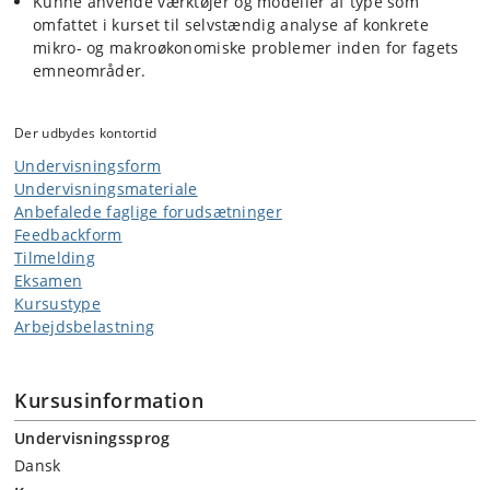
Kunne anvende værktøjer og modeller af type som
omfattet i kurset til selvstændig analyse af konkrete
mikro- og makroøkonomiske problemer inden for fagets
emneområder.
Der udbydes kontortid
Undervisningsform
Undervisningsmateriale
Anbefalede faglige forudsætninger
Feedbackform
Tilmelding
Eksamen
Kursustype
Arbejdsbelastning
Kursusinformation
Undervisningssprog
Dansk