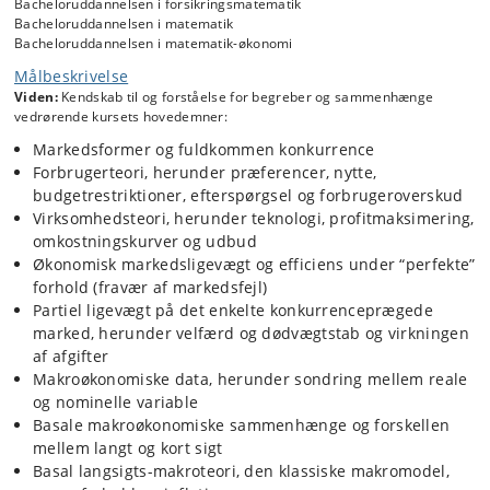
Bacheloruddannelsen i forsikringsmatematik
Bacheloruddannelsen i matematik
Bacheloruddannelsen i matematik-økonomi
Målbeskrivelse
Viden:
Kendskab til og forståelse for begreber og sammenhænge
vedrørende kursets hovedemner:
Markedsformer og fuldkommen konkurrence
Forbrugerteori, herunder præferencer, nytte,
budgetrestriktioner, efterspørgsel og forbrugeroverskud
Virksomhedsteori, herunder teknologi, profitmaksimering,
omkostningskurver og udbud
Økonomisk markedsligevægt og efficiens under “perfekte”
forhold (fravær af markedsfejl)
Partiel ligevægt på det enkelte konkurrenceprægede
marked, herunder velfærd og dødvægtstab og virkningen
af afgifter
Makroøkonomiske data, herunder sondring mellem reale
og nominelle variable
Basale makroøkonomiske sammenhænge og forskellen
mellem langt og kort sigt
Basal langsigts-makroteori, den klassiske makromodel,