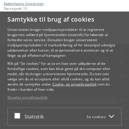
Københavns Universitet
Nørregade 10
1165 København K
Samtykke til brug af cookies
Kontakt:
Videreuddannelse og Livslang Læring
Universitetet bruger tredjepartsprodukter til at registrere
lifelonglearning
@
adm
.
ku
.
dk
brugernes adfærd på hjemmesiden (statistik) for løbende at
forbedre vores service. Desuden bruger universitetet
tredjepartsprodukter til markedsføring af for eksempel udvalgte
KØBENHAVNS UNIVERSITET
uddannelser eller kurser, til at personalisere annoncer og til at
følge op på effekten af kampagner.
KONTAKT
Klik på "Se cookies" for at se en liste over udbyderne af de
forskellige cookies, som kan blive gemt på din computer eller
mobil, når du bruger universitetets hjemmeside. Du kan selv
SERVICES
vælge om du vil acceptere eller afslå cookies, og du kan altid
ændre dit samtykke under
Cookie- og privatlivspolitik
som du
FOR STUDERENDE OG ANSATTE
finder i bunden af hver side.
Googles privatlivspolitik
JOB OG KARRIERE
NØDSITUATIONER
Acceptér eller afslå
Statistik
Se cookies
WEB