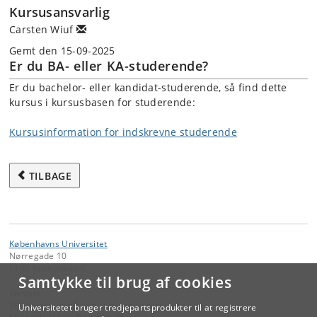
Kursusansvarlig
Carsten Wiuf
Gemt den 15-09-2025
Er du BA- eller KA-studerende?
Er du bachelor- eller kandidat-studerende, så find dette
kursus i kursusbasen for studerende:
Kursusinformation for indskrevne studerende
TILBAGE
Københavns Universitet
Nørregade 10
1165 København K
Samtykke til brug af cookies
Kontakt:
Videreuddannelse og Livslang Læring
Universitetet bruger tredjepartsprodukter til at registrere