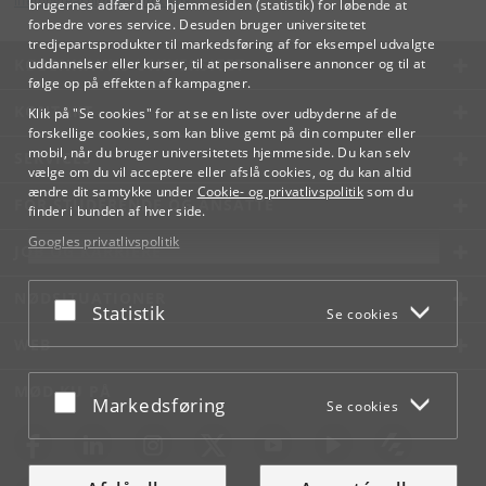
lifelonglearning
@
adm
.
ku
.
dk
brugernes adfærd på hjemmesiden (statistik) for løbende at
forbedre vores service. Desuden bruger universitetet
tredjepartsprodukter til markedsføring af for eksempel udvalgte
KØBENHAVNS UNIVERSITET
uddannelser eller kurser, til at personalisere annoncer og til at
følge op på effekten af kampagner.
KONTAKT
Klik på "Se cookies" for at se en liste over udbyderne af de
forskellige cookies, som kan blive gemt på din computer eller
mobil, når du bruger universitetets hjemmeside. Du kan selv
SERVICES
vælge om du vil acceptere eller afslå cookies, og du kan altid
ændre dit samtykke under
Cookie- og privatlivspolitik
som du
FOR STUDERENDE OG ANSATTE
finder i bunden af hver side.
Googles privatlivspolitik
JOB OG KARRIERE
NØDSITUATIONER
Acceptér eller afslå
Statistik
Se cookies
WEB
MØD KU PÅ
Acceptér eller afslå
Markedsføring
Se cookies