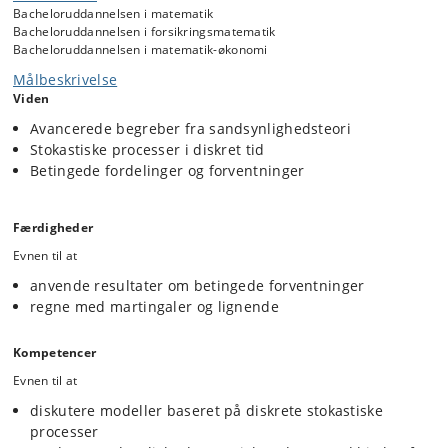
Markov processer i diskret tid
Bacheloruddannelsen i matematik
Radon-Nikodyms teorem
Bacheloruddannelsen i forsikringsmatematik
Bacheloruddannelsen i matematik-økonomi
Målbeskrivelse
Viden
Avancerede begreber fra sandsynlighedsteori
Stokastiske processer i diskret tid
Betingede fordelinger og forventninger
Færdigheder
Evnen til at
anvende resultater om betingede forventninger
regne med martingaler og lignende
Kompetencer
Evnen til at
diskutere modeller baseret på diskrete stokastiske
processer