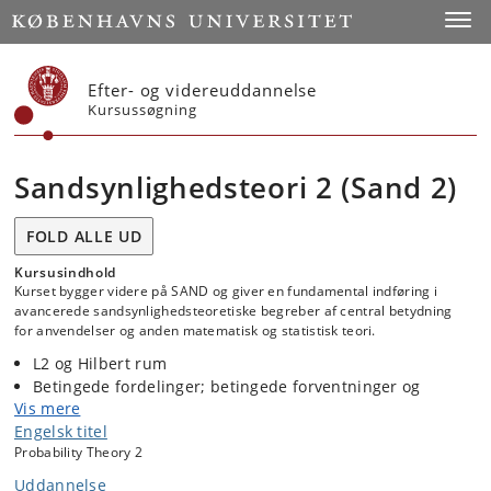
Start
Toggl
Efter- og videreuddannelse
Kursussøgning
Sandsynlighedsteori 2 (Sand 2)
FOLD ALLE UD
Kursusindhold
Kurset bygger videre på SAND og giver en fundamental indføring i
avancerede sandsynlighedsteoretiske begreber af central betydning
for anvendelser og anden matematisk og statistisk teori.
L2 og Hilbert rum
Betingede fordelinger; betingede forventninger og
Vis mere
uafhængighed
Engelsk titel
Filtreringer; tilpassede processer
Probability Theory 2
Martingaler, submartingaler, and supermartingaler
Stoptider og relaterede begreber
Uddannelse