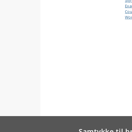
Sig
Ex
Cou
Wor
Samtykke til b