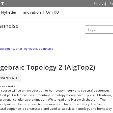
Find vej
F
Nyheder
Innovation
Om KU
dannelse
ussøgning, efter- og videreuddannelse
lgebraic Topology 2 (AlgTop2)
XPAND ALL
rse content
 course will be an introduction to homotopy theory and spectral sequences.
first part will focus on elementary homotopy theory covering e.g., fibrations,
ibrations, cellular approximation, Whitehead and Hurewich theorem. The
nd part will focus on spectral sequences in homotopy theory. The Serre
ctral sequence is constructed and used to calculate homology and homotopy