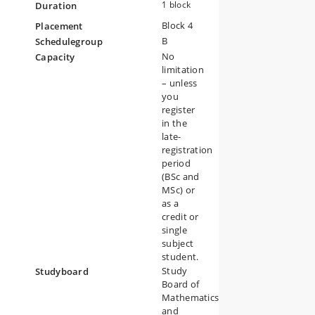
1 block
Duration
Block 4
Placement
B
Schedulegroup
No
Capacity
limitation
– unless
you
register
in the
late-
registration
period
(BSc and
MSc) or
as a
credit or
single
subject
student.
Study
Studyboard
Board of
Mathematics
and