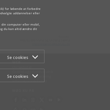
ik) for løbende at forbedre
udvalgte uddannelser eller
å din computer eller mobil,
og du kan altid ændre dit
Kontakt:
Videreuddannelse og Livslang Læring
lifelonglearning
@
adm
.
ku
.
dk
Se cookies
WEB
Om websitet
Cookies og privatlivspolitik
Se cookies
Tilgængelighedserklæring
Informationssikkerhed
MØD KU PÅ