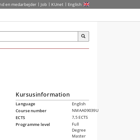
ind en medarbejder
Job
KUnet
English
Kursusinformation
Language
English
NMAA09039U
Course number
7,5 ECTS
ECTS
Full
Programme level
Degree
Master