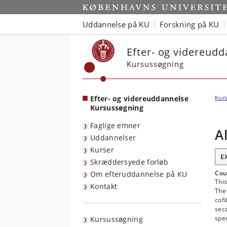
Start
Uddannelse på KU
Forskning på KU
Efter- og videreud
Kursussøgning
Efter- og videreuddannelse
Kurs
Kursussøgning
Faglige emner
A
Uddannelser
Kurser
E
Skræddersyede forløb
Cou
Om efteruddannelse på KU
This
Kontakt
The 
cof
seco
spe
Kursussøgning