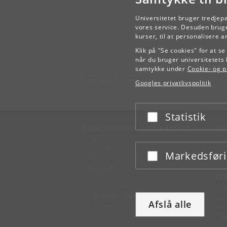
Universitetet bruger tredjep
vores service. Desuden bruge
kurser, til at personalisere 
Klik på "Se cookies" for at s
når du bruger universitetets 
samtykke under
Cookie- og pr
Københavns Universitet
Googles privatlivspolitik
Nørregade 10
1165 København K
Statistik
Acceptér eller afslå
KØBENHAVNS UNIVERSITET
KO
Ledelse
Fin
Administration
Fin
Markedsfør
Acceptér eller afslå
Fakulteter
Kon
Institutter
Forskningscentre
SE
Dyrehospitaler
Pre
Tandlægeskolen
Des
Afslå alle
Biblioteker
Mer
Museer og attraktioner
IT-
Til