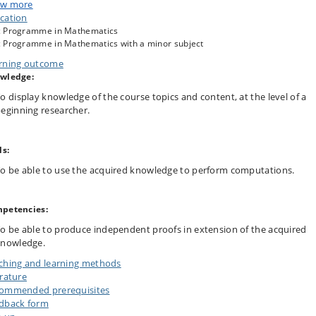
ps of a number of interesting spaces.
w more
cation
 Programme in Mathematics
 Programme in Mathematics with a minor subject
rning outcome
wledge:
o display knowledge of the course topics and content, at the level of a
eginning researcher.
ls:
o be able to use the acquired knowledge to perform computations.
petencies:
o be able to produce independent proofs in extension of the acquired
knowledge.
ching and learning methods
erature
ommended prerequisites
dback form