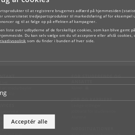
artsprodukter til at registrere brugernes adfærd på hjemmesiden (statist
TILBAGE
r universitetet tredjepartsprodukter til markedsføring af for eksempel 
annoncer og til at følge op på effekten af kampagner.
e en liste over udbyderne af de forskellige cookies, som kan blive gemt p
hjemmeside. Du kan selv vælge om du vil acceptere eller afslå cookies, 
ivatlivspolitik
som du finder i bunden af hver side.
NTAKT
FOR STUDERENDE OG
ANSATTE
d vej
KUnet
d en medarbejder
ing
takt KU
JOB OG KARRIERE
RVICES
Ledige stillinger
Jobbank for studerende
sseservice
Alumne
ignguide
Acceptér alle
chandise
NØDSITUATIONER
support
 leverandører
KU's sikkerhedsberedskab