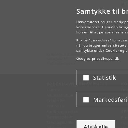
Ek
Samtykke til b
Arb
Universitetet bruger tredjep
vores service. Desuden bruge
kurser, til at personalisere 
Klik på "Se cookies" for at s
når du bruger universitetets 
samtykke under
Cookie- og pr
Københavns Universitet
Googles privatlivspolitik
Nørregade 10
1165 København K
Statistik
Acceptér eller afslå
KØBENHAVNS UNIVERSITET
KO
Ledelse
Fin
Administration
Fin
Markedsfør
Acceptér eller afslå
Fakulteter
Kon
Institutter
Forskningscentre
SE
Dyrehospitaler
Pre
Tandlægeskolen
Des
Afslå alle
Biblioteker