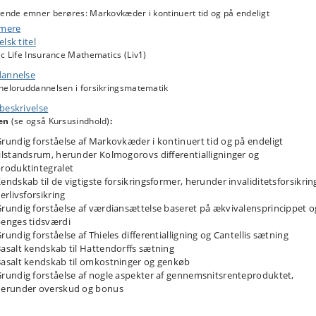
gende emner berøres: Markovkæder i kontinuert tid og på endeligt
standsrum, typiske forsikringsformer og deres betalingsstrømme, forventede
 mere
flows og prospektive reserver, Thieles differentialligning og Cantellis sætnin
lsk titel
ereordensmomenter og Hattendorffs sætning, inklusion af genkøbsoption
c Life Insurance Mathematics (Liv1)
holdsvis omkostninger, overskudsdannelse og bonusudlodning for et
annelse
nemsnitsrenteprodukt, markedsrenteprodukter (perspektivering).
heloruddannelsen i forsikringsmatematik
beskrivelse
at deltage i den afsluttende skriftlige prøve skal en obligatorisk opgave være
en
(se også Kursusindhold)
:
endt og gyldig.
rundig forståelse af Markovkæder i kontinuert tid og på endeligt
ilstandsrum, herunder Kolmogorovs differentialligninger og
roduktintegralet
endskab til de vigtigste forsikringsformer, herunder invaliditetsforsikrin
lerlivsforsikring
rundig forståelse af værdiansættelse baseret på ækvivalensprincippet o
enges tidsværdi
rundig forståelse af Thieles differentialligning og Cantellis sætning
asalt kendskab til Hattendorffs sætning
asalt kendskab til omkostninger og genkøb
rundig forståelse af nogle aspekter af gennemsnitsrenteproduktet,
erunder overskud og bonus