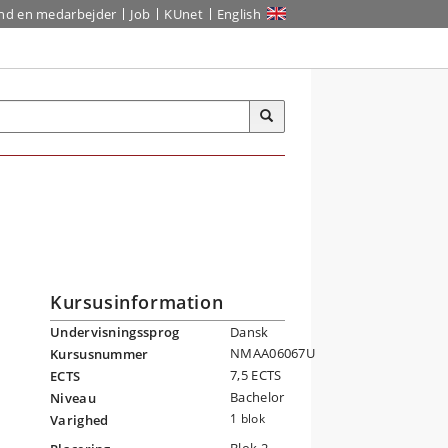
ind en medarbejder
Job
KUnet
English
Kursusinformation
Undervisningssprog
Dansk
NMAA06067U
Kursusnummer
7,5 ECTS
ECTS
å
Bachelor
Niveau
1 blok
Varighed