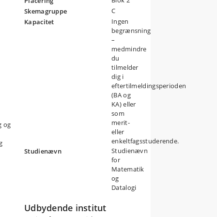
Blok 2
Placering
C
Skemagruppe
Ingen
Kapacitet
g,
begrænsning
–
medmindre
du
tilmelder
dig i
eftertilmeldingsperioden
(BA og
KA) eller
som
merit-
g og
eller
enkeltfagsstuderende.
g
Studienævn
Studienævn
for
Matematik
og
Datalogi
Udbydende institut