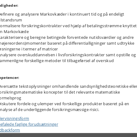
digheder:
efinere og analysere Markovkæder i kontinuert tid og på endeligt
ilstandsrum
ormalisere forsikringskontrakter ved hjælp af betalingsstrømme knyttet 
en Markovkæde
arakterisere og beregne betingede forventede nutidsværdier og andre
højereordens)momenter baseret på differentialligninger samt udtrykke
øsningerne i termer af matricer
nalysere overskuddannelsen i livsforsikringskontrakter samt opstille og
ammenligne forskellige metoder til tilbageførsel af overskud
petencer:
versætte tekstoplysninger omhandlende sandsynlighedsteoretiske elle
orsikringsmatematiske koncepter til det relevante matematiske
ormelsprog
iskutere fordele og ulemper ved forskellige produkter baseret på en
nalyse af de underliggende forsikringsmæssige risici.
ervisningsform
efalede faglige forudsætninger
dbackform
melding