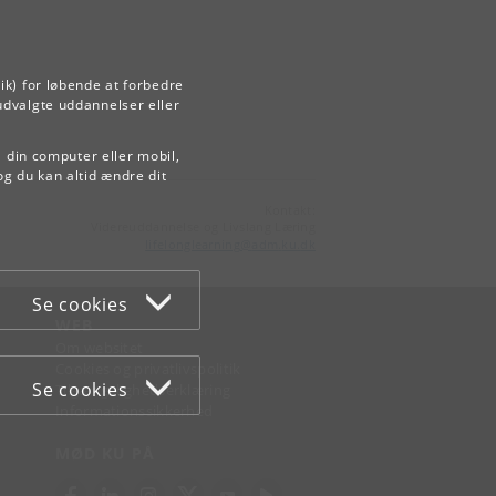
ik) for løbende at forbedre
udvalgte uddannelser eller
å din computer eller mobil,
og du kan altid ændre dit
Kontakt:
Videreuddannelse og Livslang Læring
lifelonglearning
@
adm
.
ku
.
dk
Se cookies
WEB
Om websitet
Cookies og privatlivspolitik
Se cookies
Tilgængelighedserklæring
Informationssikkerhed
MØD KU PÅ