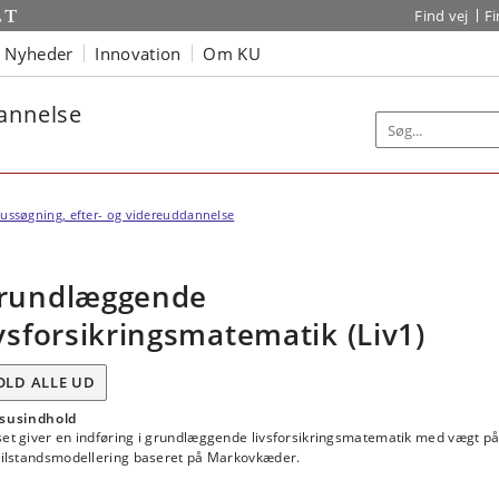
Find vej
F
Nyheder
Innovation
Om KU
dannelse
ussøgning, efter- og videreuddannelse
rundlæggende
ivsforsikringsmatematik (Liv1)
OLD ALLE UD
susindhold
set giver en indføring i grundlæggende livsforsikringsmatematik med vægt p
rtilstandsmodellering baseret på Markovkæder.