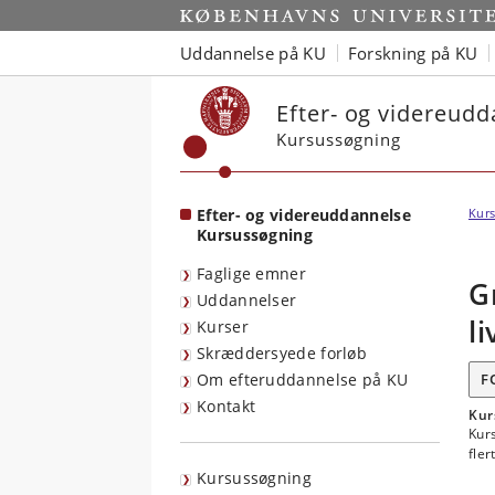
Start
Uddannelse på KU
Forskning på KU
Efter- og videreud
Kursussøgning
Efter- og videreuddannelse
Kurs
Kursussøgning
Faglige emner
G
Uddannelser
l
Kurser
Skræddersyede forløb
Om efteruddannelse på KU
F
Kontakt
Kur
Kur
fle
Kursussøgning