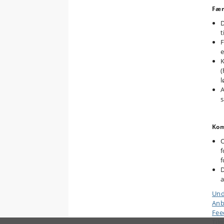
Fær
D
t
F
K
(
l
A
s
Kom
O
f
f
D
a
Und
Anb
Fee
Til