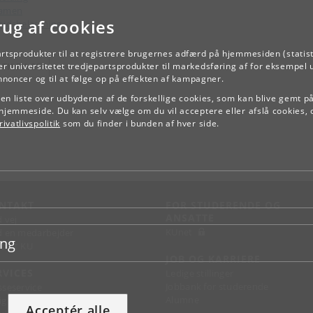
samen
rug af cookies
ejdsbelastning
artsprodukter til at registrere brugernes adfærd på hjemmesiden (statist
TILBAGE
r universitetet tredjepartsprodukter til markedsføring af for eksempel 
annoncer og til at følge op på effekten af kampagner.
e en liste over udbyderne af de forskellige cookies, som kan blive gemt p
hjemmeside. Du kan selv vælge om du vil acceptere eller afslå cookies, 
ivatlivspolitik
som du finder i bunden af hver side.
NTAKT
FOR STUDERENDE OG
ANSATTE
d vej
KUnet
d en medarbejder
ing
takt KU
JOB OG KARRIERE
RVICES
Ledige stillinger
Jobbank for studerende
sseservice
Alumne
ignguide
Acceptér alle