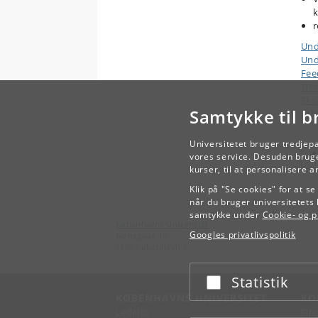
k
r
Und
Und
Fee
Til
Ek
Samtykke til b
Arb
Universitetet bruger tredjep
vores service. Desuden bruge
kurser, til at personalisere 
Klik på "Se cookies" for at s
når du bruger universitetets 
samtykke under
Cookie- og pr
Københavns Universitet
Googles privatlivspolitik
Nørregade 10
1165 København K
Statistik
Acceptér eller afslå
KØBENHAVNS UNIVERSITET
KO
Ledelse
Fin