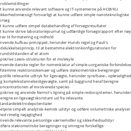
roblemstillinger
t kunne anvende relevant software og IT-systemerne på HCØ/KU
ikkerhedsmæssigt forsvarligt at kunne udføre simple nanoteknologiske
orsøg
t kunne udføre simpel databehandling af forsøgsresultater
t kunne skrive laboratoriejournal og udfærdige forsøgsrapport efter nøj
rav til formatering og indhold
nvende Aufbau-princippet, herunder Hunds regel og Pauli's
delukkelsesprincip, til at bestemme elektronkonfigurationen for
rundstilstanden af et atom
pskrive Lewis-strukturen for et molekyle
nvende danske regler for nomenklatur af simple uorganiske forbindelse
fstemme reaktionsskemaer og udføre støkiometriske beregninger
pstille relevante udtryk for ligevægte, herunder syre/base-, opløselighed
g kompleksdannelsesligevægte, samt på baggrund heraf beregne
oncentrationen af involverede species
pskrive og anvende Nernst's ligning på simple redoxsystemer, herunder
eregne en ligevægtskonstant ud fra relevante
tandardelektrodepotentialer
etjene simpelt analytisk-kemisk udstyr og udføre volumetriske analyser
ed rimelig nøjagtighed
nvende relevante personlige værnemidler og sikkerhedsudstyr
dføre støkiometriske beregninger og omregne forskellige