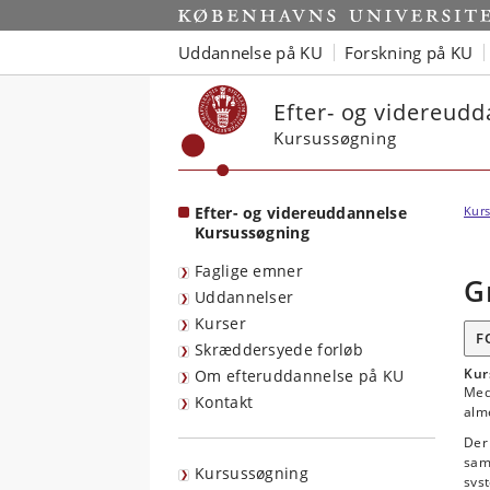
Start
Uddannelse på KU
Forskning på KU
Efter- og videreud
Kursussøgning
Efter- og videreuddannelse
Kurs
Kursussøgning
Faglige emner
G
Uddannelser
Kurser
F
Skræddersyede forløb
Kur
Om efteruddannelse på KU
Med
Kontakt
alm
Der 
samm
Kursussøgning
syst