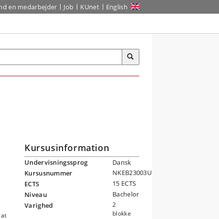
ind en medarbejder
Job
KUnet
English
Kursusinformation
Undervisningssprog
Dansk
NKEB23003U
Kursusnummer
15 ECTS
ECTS
Bachelor
Niveau
2
Varighed
blokke
 at