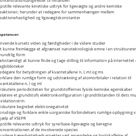
oncentrationsangivelser til hinanden
pstille relevante kinetiske udtryk for ligevægte og andre kemiske
eaktioner, herunder at redegøre for sammenhængen mellem
eaktionehastighed og ligevægtskonstanter
petencer:
nvende kursets viden og færdigheder i de videre studier
t kunne fremlægge et afgrænset nanoteknologisk emne i en strukturere
undtlig form
elvstændigt at kunne finde og tage stilling til information på internettet
agbiblioteker
edegøre for betydningen af kvantetallene n, l, ml og ms
orklare den rumlige form og udstrækning af atomorbitaler i relation til
vantetallene n, l og ml
iskutere periodiciteten for grundstoffernes fysisk-kemiske egenskaber
elatere et grundstofs elektronkonfiguration i grundtilstanden til dets mu
xidationstrin
iskutere begrebet elektronegativitet
orudsige og forklare enkle uorganiske forbindelsers rumlige opbygning 
jælp af VSEPR
pstille relevante udtryk for syre/base-ligevægte og beregne
oncentrationen af de involverede species
urdere bæredygtighedsaspekter ved anvendelse og bortskaffelse af