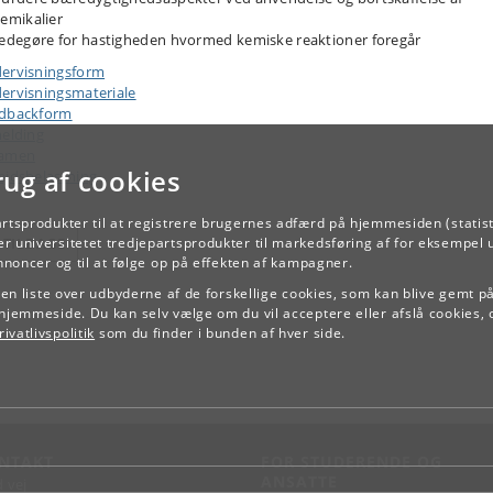
emikalier
edegøre for hastigheden hvormed kemiske reaktioner foregår
ervisningsform
ervisningsmateriale
dbackform
melding
samen
rug af cookies
ejdsbelastning
artsprodukter til at registrere brugernes adfærd på hjemmesiden (statist
TILBAGE
r universitetet tredjepartsprodukter til markedsføring af for eksempel 
annoncer og til at følge op på effekten af kampagner.
e en liste over udbyderne af de forskellige cookies, som kan blive gemt p
hjemmeside. Du kan selv vælge om du vil acceptere eller afslå cookies, 
ivatlivspolitik
som du finder i bunden af hver side.
NTAKT
FOR STUDERENDE OG
ANSATTE
d vej