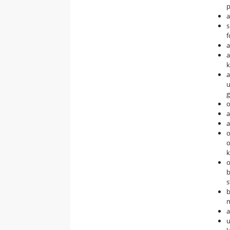
p
a
s
f
a
a
k
a
u
g
o
a
a
o
o
k
o
b
s
b
m
a
u