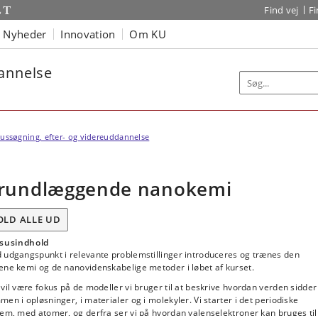
Find vej
F
Nyheder
Innovation
Om KU
dannelse
ussøgning, efter- og videreuddannelse
rundlæggende nanokemi
OLD ALLE UD
susindhold
 udgangspunkt i relevante problemstillinger introduceres og trænes den
ene kemi og de nanovidenskabelige metoder i løbet af kurset.
vil være fokus på de modeller vi bruger til at beskrive hvordan verden sidder
en i opløsninger, i materialer og i molekyler. Vi starter i det periodiske
em, med atomer, og derfra ser vi på hvordan valenselektroner kan bruges til