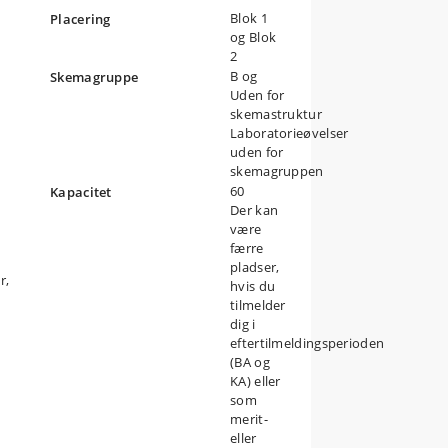
Blok 1
Placering
og Blok
2
B og
Skemagruppe
Uden for
skemastruktur
Laboratorieøvelser
uden for
skemagruppen
60
Kapacitet
Der kan
være
færre
pladser,
r,
hvis du
tilmelder
dig i
eftertilmeldingsperioden
(BA og
KA) eller
som
merit-
eller