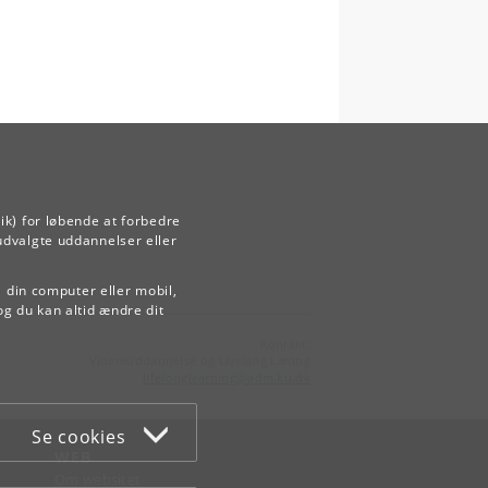
ik) for løbende at forbedre
udvalgte uddannelser eller
å din computer eller mobil,
og du kan altid ændre dit
Kontakt:
Videreuddannelse og Livslang Læring
lifelonglearning
@
adm
.
ku
.
dk
Se cookies
WEB
Om websitet