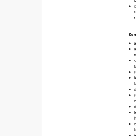
k
o
r
r
Kom
a
a
m
s
f
r
f
k
d
r
o
d
f
h
o
k
V