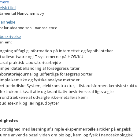
 mere
krive hvordan molekyler og materialer sidder sammen.
lsk titel
r kurset vil den studerende være operativ indenfor elektrokemi, støkiometri,
damental Nanochemistry
ligevægte og kinetik. Laboratorieforløbet er fokuseret på at finde et CO
2
annelse
ceret alternativ til titaniumdioxid, og forløbet afsluttes i en større rapport
heloruddannelsen i nanoscience
t en fremlæggelse.
beskrivelse
hon benyttes løbende for at styrke programmeringskompetencen.
en om:
en for at beskrive, hvordan verden er opbygget af grundstoffer, vil være
øgning af faglig information på internettet og fagbiblioteker
orbitaler, linearkombinationer af atomorbitaler, og molekylorbitalteori.
tudiesoftware og IT-systemerne på HCØ/KU
asal praktisk laboratoriearbejde
impel databehandling af forsøgsresultater
aboratoriejournal og udfærdige forsøgsrapporter
imple kemiske og fysiske analyse metoder
et periodiske System, elektronstruktur, tilstandsformer, kemisk struktu
lektrokemi, kvalitativ og kvantitativ beskrivelse af ligevægte
rundtrækkene af udvalgte ikke-metallers kemi
tudieteknik og læringsudbytter
digheder:
ortrolighed med læsning af simple eksperimentelle artikler på engelsk
unne anvende basal viden om biologi, kemi og fysik i nanoteknologisk