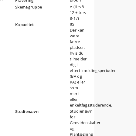
Blok 1
Placering
A (tirs 8-
Skemagruppe
12 + tors
8-17)
s
95
og
Kapacitet
er
Der kan
være
færre
pladser,
e
hvis du
tilmelder
dig i
eftertilmeldingsperioden
s
(BA og
KA) eller
som
merit-
eller
enkeltfagsstuderende.
Studienævn
Studienævn
for
Geovidenskaber
og
Planlægning