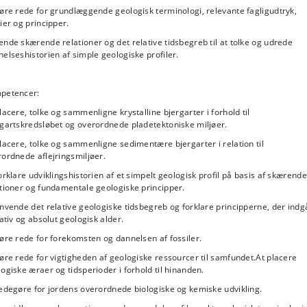
øre rede for grundlæggende geologisk terminologi, relevante fagligudtryk,
ier og principper.
nde skærende relationer og det relative tidsbegreb til at tolke og udrede
elseshistorien af simple geologiske profiler.
petencer:
lacere, tolke og sammenligne krystalline bjergarter i forhold til
rgartskredsløbet og overordnede pladetektoniske miljøer.
lacere, tolke og sammenligne sedimentære bjergarter i relation til
ordnede aflejringsmiljøer.
orklare udviklingshistorien af et simpelt geologisk profil på basis af skærende
tioner og fundamentale geologiske principper.
nvende det relative geologiske tidsbegreb og forklare principperne, der indg
lativ og absolut geologisk alder.
øre rede for forekomsten og dannelsen af fossiler.
øre rede for vigtigheden af geologiske ressourcer til samfundet.At placere
ogiske æraer og tidsperioder i forhold til hinanden.
edegøre for jordens overordnede biologiske og kemiske udvikling.