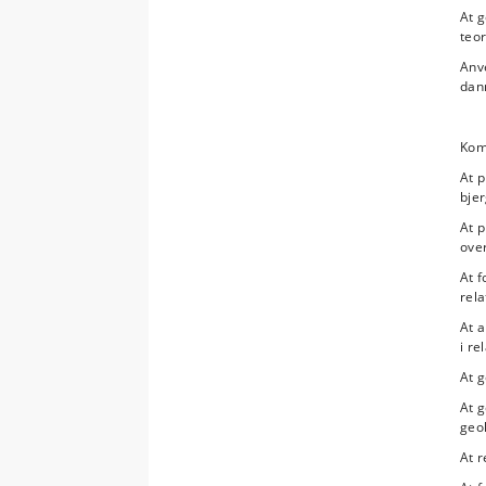
At g
teor
Anve
dann
Kom
At p
bje
At p
over
At f
rela
At a
i re
At g
At g
geol
At r