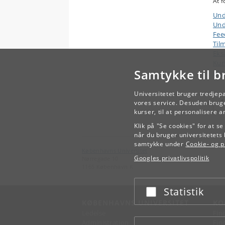
At f
Und
Und
Fee
Til
Ek
Kur
Samtykke til b
Arb
Universitetet bruger tredjep
vores service. Desuden bruge
kurser, til at personalisere 
Klik på "Se cookies" for at s
når du bruger universitetets 
samtykke under
Cookie- og pr
Københavns Universitet
Googles privatlivspolitik
Nørregade 10
1165 København K
Statistik
Acceptér eller afslå
KØBENHAVNS UNIVERSITET
KO
Ledelse
Fin
Administration
Fin