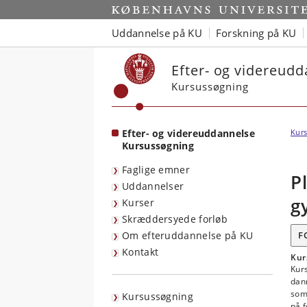
Start
Uddannelse på KU
Forskning på KU
Efter- og videreud
Kursussøgning
Efter- og videreuddannelse
Kurs
Kursussøgning
Faglige emner
P
Uddannelser
g
Kurser
Skræddersyede forløb
Om efteruddannelse på KU
F
Kontakt
Kur
Kurs
dann
som 
Kursussøgning
på f