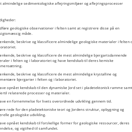
 almindelige sedimentologiske aflejringsmiljøer og aflejringsprocesser
digheder:
dføre geologiske observationer i felten samt at registrere disse på en
sigtsmæssig måde.
enkende, beskrive og klassificere almindelige geologiske materialer i felten 
boratoriet.
genkende, beskrive og klassificere de mest almindelige bjergartsdannende
raler i felten og i laboratoriet og have kendskab til deres kemiske
mensætning.
enkende, beskrive og klassificere de mest almindelige krystalline og
mentære bjergarter i felten og i laboratoriet.
have opnået kendskab til den dynamiske Jord set i pladetektonisk ramme sam
ertil relaterede processer og materialer.
have en fornemmelse for livets overordnede udvikling gennem tid.
øre rede for den pladetektoniske teori og Jordens struktur, opbygning og
relle geologiske udvikling.
ave opnået kendskab til forskellige former for geologiske ressourcer, deres
ndelse, og vigtihed til samfundet.