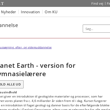
Find vej
F
Nyheder
Innovation
Om KU
dannelse
ussøgning, efter- og videreuddannelse
lanet Earth - version for
ymnasielærere
OLD ALLE UD
susindhold
et giver en introduktion til geologiske materialer og processer, som har
et vores planet fra c. 4,6 milliarder år siden frem til i dag. Kurset fungerer
en introduktion til faget geologi og danner basis for de efterfølgende blokke
ørste studieår i Geologi-Geoscience, ellers som et relevant fag for alle med 