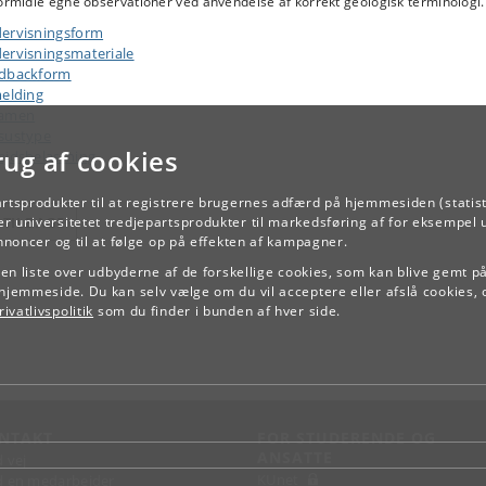
ormidle egne observationer ved anvendelse af korrekt geologisk terminologi.
ervisningsform
ervisningsmateriale
dbackform
melding
samen
sustype
rug af cookies
ejdsbelastning
artsprodukter til at registrere brugernes adfærd på hjemmesiden (statist
r universitetet tredjepartsprodukter til markedsføring af for eksempel 
TILBAGE
annoncer og til at følge op på effekten af kampagner.
e en liste over udbyderne af de forskellige cookies, som kan blive gemt p
hjemmeside. Du kan selv vælge om du vil acceptere eller afslå cookies, 
ivatlivspolitik
som du finder i bunden af hver side.
NTAKT
FOR STUDERENDE OG
ANSATTE
d vej
KUnet
d en medarbejder