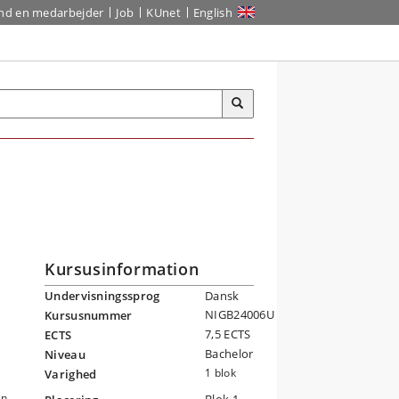
ind en medarbejder
Job
KUnet
English
Kursusinformation
Undervisningssprog
Dansk
NIGB24006U
Kursusnummer
7,5 ECTS
ECTS
Bachelor
Niveau
1 blok
Varighed
en