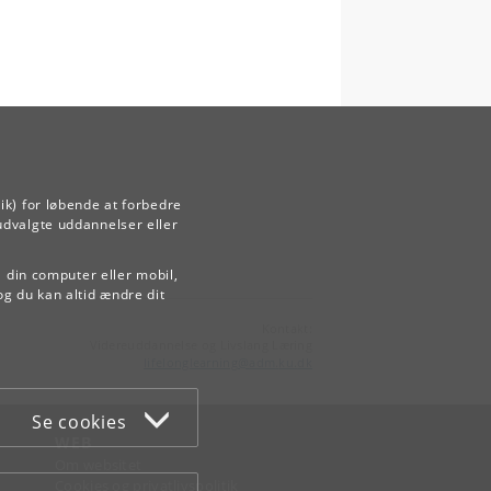
ik) for løbende at forbedre
udvalgte uddannelser eller
å din computer eller mobil,
og du kan altid ændre dit
Kontakt:
Videreuddannelse og Livslang Læring
lifelonglearning
@
adm
.
ku
.
dk
Se cookies
WEB
Om websitet
Cookies og privatlivspolitik