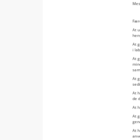
Mest
Fær
At u
hen
At g
i la
At 
mine
sam
At g
sedi
At 
de d
At 
At g
gene
At h
anve