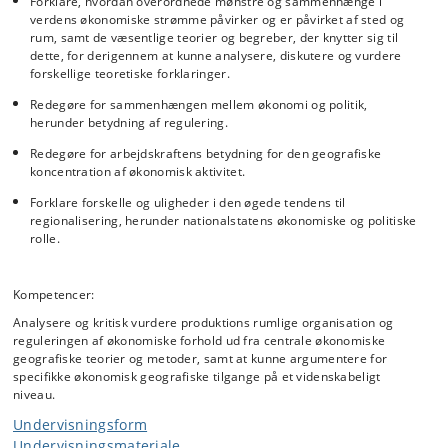
Forklare, hvordan overordnede mønstre og sammenhænge i
verdens økonomiske strømme påvirker og er påvirket af sted og
rum, samt de væsentlige teorier og begreber, der knytter sig til
dette, for derigennem at kunne analysere, diskutere og vurdere
forskellige teoretiske forklaringer.
Redegøre for sammenhængen mellem økonomi og politik,
herunder betydning af regulering.
Redegøre for arbejdskraftens betydning for den geografiske
koncentration af økonomisk aktivitet.
Forklare forskelle og uligheder i den øgede tendens til
regionalisering, herunder nationalstatens økonomiske og politiske
rolle.
Kompetencer:
Analysere og kritisk vurdere produktions rumlige organisation og
reguleringen af økonomiske forhold ud fra centrale økonomiske
geografiske teorier og metoder, samt at kunne argumentere for
specifikke økonomisk geografiske tilgange på et videnskabeligt
niveau.
Undervisningsform
Undervisningsmateriale