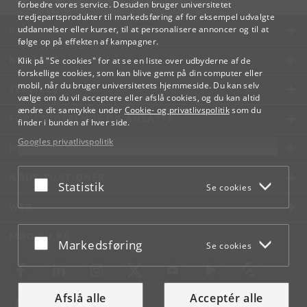
forbedre vores service. Desuden bruger universitetet
tredjepartsprodukter til markedsføring af for eksempel udvalgte
KØBENHAVNS UNIVERSITET
uddannelser eller kurser, til at personalisere annoncer og til at
følge op på effekten af kampagner.
KONTAKT
Klik på "Se cookies" for at se en liste over udbyderne af de
forskellige cookies, som kan blive gemt på din computer eller
mobil, når du bruger universitetets hjemmeside. Du kan selv
SERVICES
vælge om du vil acceptere eller afslå cookies, og du kan altid
ændre dit samtykke under
Cookie- og privatlivspolitik
som du
FOR STUDERENDE OG ANSATTE
finder i bunden af hver side.
Googles privatlivspolitik
JOB OG KARRIERE
NØDSITUATIONER
Acceptér eller afslå
Statistik
Se cookies
WEB
MØD KU PÅ
Acceptér eller afslå
Markedsføring
Se cookies
Afslå alle
Acceptér alle