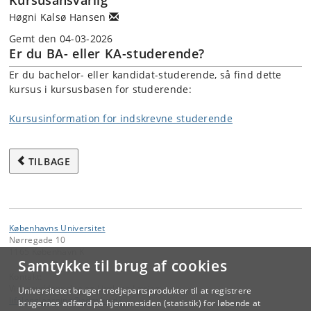
Kursusansvarlig
Høgni Kalsø Hansen
Gemt den 04-03-2026
Er du BA- eller KA-studerende?
Er du bachelor- eller kandidat-studerende, så find dette
kursus i kursusbasen for studerende:
Kursusinformation for indskrevne studerende
TILBAGE
Københavns Universitet
Nørregade 10
1165 København K
Samtykke til brug af cookies
Kontakt:
Videreuddannelse og Livslang Læring
Universitetet bruger tredjepartsprodukter til at registrere
lifelonglearning
@
adm
.
ku
.
dk
brugernes adfærd på hjemmesiden (statistik) for løbende at