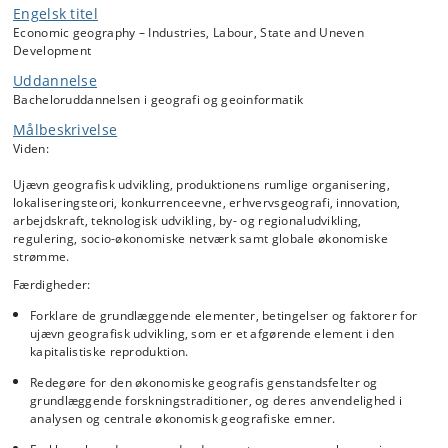
hvordan denne påvirkes af innovation og teknologisk udvikling. På
Engelsk titel
kurset diskuteres også erhvervs- og arbejdskraftens geografi og
Economic geography – Industries, Labour, State and Uneven
deres relation til lokal og regional udvikling på den ene side, og
Development
globale økonomiske strømninger på den anden.
Uddannelse
Bacheloruddannelsen i geografi og geoinformatik
Målbeskrivelse
Viden:
Ujævn geografisk udvikling, produktionens rumlige organisering,
lokaliseringsteori, konkurrenceevne, erhvervsgeografi, innovation,
arbejdskraft, teknologisk udvikling, by- og regionaludvikling,
regulering, socio-økonomiske netværk samt globale økonomiske
strømme.
Færdigheder:
Forklare de grundlæggende elementer, betingelser og faktorer for
ujævn geografisk udvikling, som er et afgørende element i den
kapitalistiske reproduktion.
Redegøre for den økonomiske geografis genstandsfelter og
grundlæggende forskningstraditioner, og deres anvendelighed i
analysen og centrale økonomisk geografiske emner.