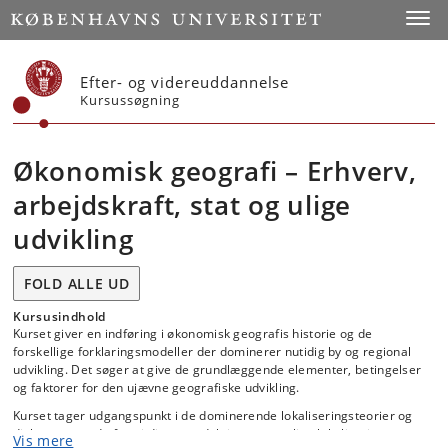
Start
Toggl
Efter- og videreuddannelse
Kursussøgning
Økonomisk geografi – Erhverv,
arbejdskraft, stat og ulige
udvikling
FOLD ALLE UD
Kursusindhold
Kurset giver en indføring i økonomisk geografis historie og de
forskellige forklaringsmodeller der dominerer nutidig by og regional
udvikling. Det søger at give de grundlæggende elementer, betingelser
og faktorer for den ujævne geografiske udvikling.
Kurset tager udgangspunkt i de dominerende lokaliseringsteorier og
diskuterer med afsæt i disse produktionens rumlige lokalisering og
Vis mere