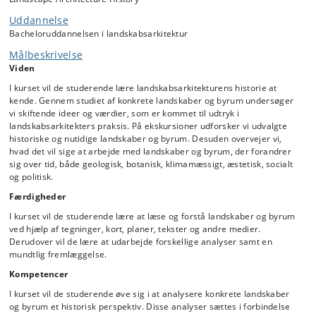
forhold til internationale strømninger. Vi undersøger ligeledes,
Uddannelse
hvordan samfundsudvikling, skiftende syn på æstetik, natur, byliv og
Bacheloruddannelsen i landskabsarkitektur
fællesskab aftegner sig i byer, haver og landskaber - og vi spørger til
de skiftende redskaber, landskabsarkitekter har benyttet sig af
Målbeskrivelse
gennem tiden.
Viden
Kurset inviterer til refleksion over grundlaget for landskabsarkitektens
I kurset vil de studerende lære landskabsarkitekturens historie at
arbejde og viden. Vi forholder os til, hvordan landskabsarkitekturen
kende. Gennem studiet af konkrete landskaber og byrum undersøger
påvirker den kontekst, mennesker opholder sig i. Vi spørger til, hvilken
vi skiftende ideer og værdier, som er kommet til udtryk i
rolle landskabsarkitekturen kan spille i dag, hvor vores forhold til byen
landskabsarkitekters praksis. På ekskursioner udforsker vi udvalgte
og naturen er under forandring, og hvor vi ved mere og mere om,
historiske og nutidige landskaber og byrum. Desuden overvejer vi,
hvilke konsekvenser det har, at mennesker udnytter naturressourcer
hvad det vil sige at arbejde med landskaber og byrum, der forandrer
og ændrer landskabet og jordens klima. Således giver kurset historisk
sig over tid, både geologisk, botanisk, klimamæssigt, æstetisk, socialt
dybde til diskussionen om bæredygtigt design og retfærdig landskabs-
og politisk.
og byudvikling og åbner forskellige perspektiver på disse spørgsmål.
Færdigheder
Kurset består af ekskursioner, forelæsninger, selvstudium,
gruppearbejde, læsegrupper og fremlæggelser.
I kurset vil de studerende lære at læse og forstå landskaber og byrum
ved hjælp af tegninger, kort, planer, tekster og andre medier.
Derudover vil de lære at udarbejde forskellige analyser samt en
mundtlig fremlæggelse.
Kompetencer
I kurset vil de studerende øve sig i at analysere konkrete landskaber
og byrum et historisk perspektiv. Disse analyser sættes i forbindelse