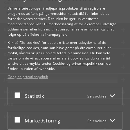
Kontakt:
Videreuddannelse og Livslang Læring
Universitetet bruger tredjepartsprodukter til at registrere
lifelonglearning
@
adm
.
ku
.
dk
brugernes adfærd på hjemmesiden (statistik) for løbende at
forbedre vores service. Desuden bruger universitetet
tredjepartsprodukter til markedsføring af for eksempel udvalgte
KØBENHAVNS UNIVERSITET
uddannelser eller kurser, til at personalisere annoncer og til at
følge op på effekten af kampagner.
KONTAKT
Klik på "Se cookies" for at se en liste over udbyderne af de
forskellige cookies, som kan blive gemt på din computer eller
mobil, når du bruger universitetets hjemmeside. Du kan selv
SERVICES
vælge om du vil acceptere eller afslå cookies, og du kan altid
ændre dit samtykke under
Cookie- og privatlivspolitik
som du
FOR STUDERENDE OG ANSATTE
finder i bunden af hver side.
Googles privatlivspolitik
JOB OG KARRIERE
NØDSITUATIONER
Acceptér eller afslå
Statistik
Se cookies
WEB
MØD KU PÅ
Acceptér eller afslå
Markedsføring
Se cookies