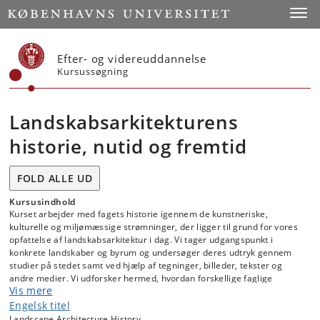
Start
Toggl
Efter- og videreuddannelse
Kursussøgning
Landskabsarkitekturens
historie, nutid og fremtid
FOLD ALLE UD
Kursusindhold
Kurset arbejder med fagets historie igennem de kunstneriske,
kulturelle og miljømæssige strømninger, der ligger til grund for vores
opfattelse af landskabsarkitektur i dag. Vi tager udgangspunkt i
konkrete landskaber og byrum og undersøger deres udtryk gennem
studier på stedet samt ved hjælp af tegninger, billeder, tekster og
andre medier. Vi udforsker hermed, hvordan forskellige faglige
Vis mere
praksisser - herunder havekunst, byplanlægning, bydesign og
forvaltning af kulturlandskaber - har ændret sig over tid. Fokus er på
Engelsk titel
danske landskaber, byrum og lanskabsarkitektonisk praksis set i
Landscape Architecture History