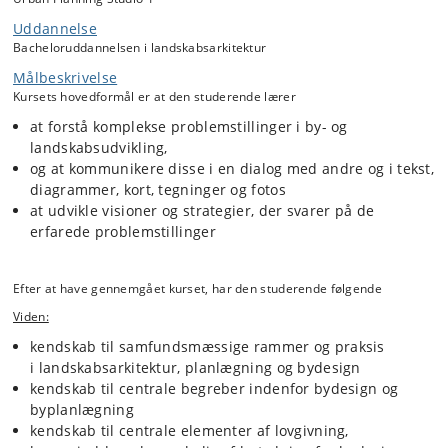
Forslag til strategi og design baserer sig på viden fra analyser i
Uddannelse
forskellig skala, som både belyser konteksten og mulighederne på
Bacheloruddannelsen i landskabsarkitektur
stedet.
Målbeskrivelse
I Byplan Studio 1 arbejder vi f.eks. med infografik (datavisualisering,
Kursets hovedformål er at den studerende lærer
kort og diagrammer), stedsanalyse (fotoregistrering, transekter,
strukturanalyse, observationer og interviews), og strategier (rumlige
at forstå komplekse problemstillinger i by- og
hovedgreb, strategiske nedslag, kommunikation med borgere om
landskabsudvikling,
løsningsforlsag).
og at kommunikere disse i en dialog med andre og i tekst,
Gennem forelæsninger og litteratur introduceres til bydesign og
diagrammer, kort, tegninger og fotos
planlægning, byens aktører og borgerinddragelse, lovgivning, byliv og
at udvikle visioner og strategier, der svarer på de
mobilitet, klima og bæredygtig udvikling, samt bynatur og
erfarede problemstillinger
biodiversitet.
Byplan Studio 1 kan tages selvstændigt.
Efter at have gennemgået kurset, har den studerende følgende
Viden:
kendskab til samfundsmæssige rammer og praksis
i landskabsarkitektur, planlægning og bydesign
kendskab til centrale begreber indenfor bydesign og
byplanlægning
kendskab til centrale elementer af lovgivning,