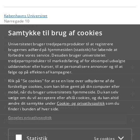
Københavns Universitet
Nørregade 10
1165 København K
Samtykke til brug af cookies
Kontakt:
Videreuddannelse og Livslang Læring
Universitetet bruger tredjepartsprodukter til at registrere
lifelonglearning
@
adm
.
ku
.
dk
brugernes adfærd på hjemmesiden (statistik) for løbende at
forbedre vores service. Desuden bruger universitetet
tredjepartsprodukter til markedsføring af for eksempel udvalgte
KØBENHAVNS UNIVERSITET
uddannelser eller kurser, til at personalisere annoncer og til at
følge op på effekten af kampagner.
KONTAKT
Klik på "Se cookies" for at se en liste over udbyderne af de
forskellige cookies, som kan blive gemt på din computer eller
mobil, når du bruger universitetets hjemmeside. Du kan selv
SERVICES
vælge om du vil acceptere eller afslå cookies, og du kan altid
ændre dit samtykke under
Cookie- og privatlivspolitik
som du
FOR STUDERENDE OG ANSATTE
finder i bunden af hver side.
Googles privatlivspolitik
JOB OG KARRIERE
NØDSITUATIONER
Acceptér eller afslå
Statistik
Se cookies