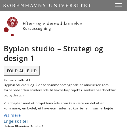
Start
Toggl
Efter- og videreuddannelse
Kursussøgning
Byplan studio – Strategi og
design 1
FOLD ALLE UD
Kursusindhold
Byplan Studio 1 og 2 er to sammenhængende studiokurser som
forbereder den studerende til bachelorprojekt i landskabsarkitektur
og bydesign.
Vi arbejder med et projektområde som kan være en del af en
kommune, en bydel, et havneområder, et kvarter e.l. I samarbejde
med lokale aktører undersøger vi problemstillinger og udfordringer
Vis mere
og foreslår løsninger, der spænder fra vision og strategi til konkrete
Engelsk titel
designforslag.
Urban Planning Studio 1