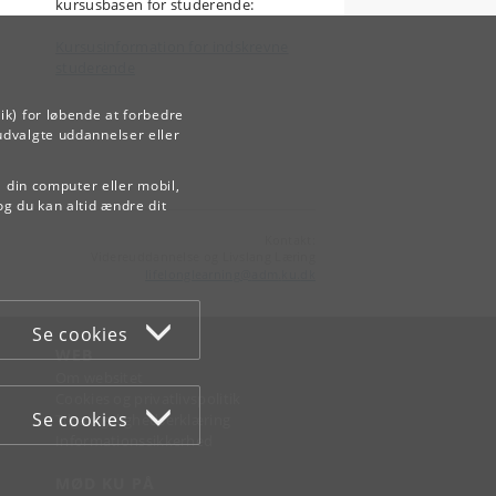
kursusbasen for studerende:
Kursusinformation for indskrevne
studerende
ik) for løbende at forbedre
udvalgte uddannelser eller
å din computer eller mobil,
og du kan altid ændre dit
Kontakt:
Videreuddannelse og Livslang Læring
lifelonglearning
@
adm
.
ku
.
dk
Se cookies
WEB
Om websitet
Cookies og privatlivspolitik
Se cookies
Tilgængelighedserklæring
Informationssikkerhed
MØD KU PÅ