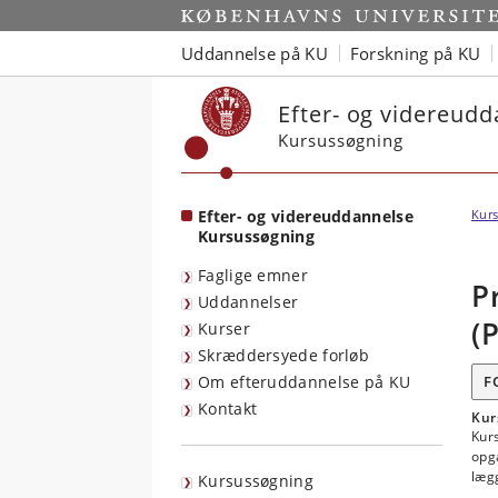
Start
Uddannelse på KU
Forskning på KU
Efter- og videreud
Kursussøgning
Efter- og videreuddannelse
Kurs
Kursussøgning
Faglige emner
P
Uddannelser
(
Kurser
Skræddersyede forløb
Om efteruddannelse på KU
F
Kontakt
Kur
Kur
opg
lægg
Kursussøgning