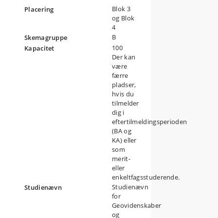
Blok 3
Placering
e
og Blok
4
B
Skemagruppe
100
Kapacitet
Der kan
n
være
færre
pladser,
s
hvis du
tilmelder
dig i
eftertilmeldingsperioden
(BA og
KA) eller
som
merit-
øb
eller
er
enkeltfagsstuderende.
Studienævn
Studienævn
for
Geovidenskaber
og