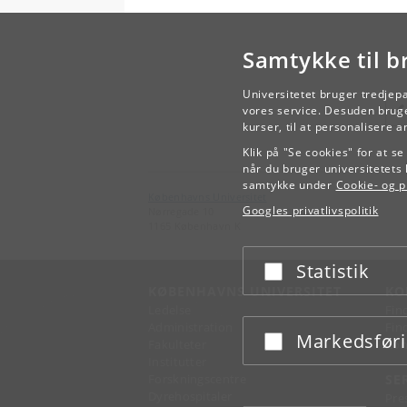
Samtykke til b
Universitetet bruger tredjep
vores service. Desuden bruge
kurser, til at personalisere 
Klik på "Se cookies" for at s
når du bruger universitetets 
samtykke under
Cookie- og pr
Københavns Universitet
Googles privatlivspolitik
Nørregade 10
1165 København K
Statistik
Acceptér eller afslå
KØBENHAVNS UNIVERSITET
KO
Ledelse
Fin
Administration
Fin
Markedsfør
Acceptér eller afslå
Fakulteter
Kon
Institutter
Forskningscentre
SE
Dyrehospitaler
Pre