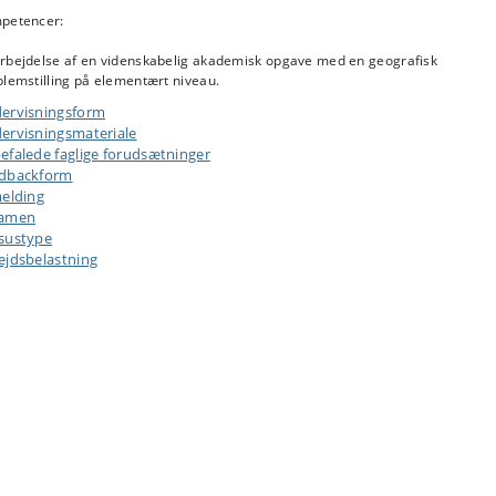
ektbeskrivelse, der udstikker retningen for det videre projektarbejde og den
petencer:
elige projektrapport. Vejlederteamet organiserer peer feedback sessions, hv
pperne giver og modtager feedback på hinandens projektbeskrivelser.
rbejdelse af en videnskabelig akademisk opgave med en geografisk
blemstilling på elementært niveau.
lok 4 fortsætter grupperne med det selvstændige projektarbejde med vejledni
 den primære undervisningsform.
ervisningsform
ervisningsmateriale
efalede faglige forudsætninger
dbackform
melding
samen
sustype
ejdsbelastning