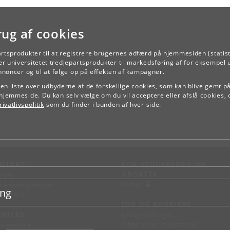
rug af cookies
artsprodukter til at registrere brugernes adfærd på hjemmesiden (statist
TILBAGE
r universitetet tredjepartsprodukter til markedsføring af for eksempel 
annoncer og til at følge op på effekten af kampagner.
e en liste over udbyderne af de forskellige cookies, som kan blive gemt p
hjemmeside. Du kan selv vælge om du vil acceptere eller afslå cookies, 
ivatlivspolitik
som du finder i bunden af hver side.
NTAKT
FOR STUDERENDE OG
ANSATTE
d vej
KUnet
d en medarbejder
ing
takt KU
JOB OG KARRIERE
RVICES
Ledige stillinger
Jobbank for studerende
sseservice