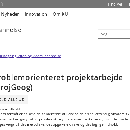
Find vej
F
Nyheder
Innovation
Om KU
dannelse
ussøgning, efter- og videreuddannelse
roblemorienteret projektarbejde
ProjGeog)
OLD ALLE UD
susindhold
sets formål er at lære de studerende at udarbejde en selvstændig akademisk
ave med en geografisk problemstilling på elementært niveau, hvor der både
es vægt på det metodiske, det opgavetekniske og det faglige indhold.