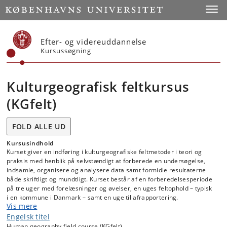
Start
Toggl
Efter- og videreuddannelse
Kursussøgning
Kulturgeografisk feltkursus
(KGfelt)
FOLD ALLE UD
Kursusindhold
Kurset giver en indføring i kulturgeografiske feltmetoder i teori og
praksis med henblik på selvstændigt at forberede en undersøgelse,
indsamle, organisere og analysere data samt formidle resultaterne
både skriftligt og mundtligt. Kurset består af en forberedelsesperiode
på tre uger med forelæsninger og øvelser, en uges feltophold – typisk
i en kommune i Danmark – samt en uge til afrapportering.
Vis mere
Engelsk titel
Human geography field course (KGfelt)