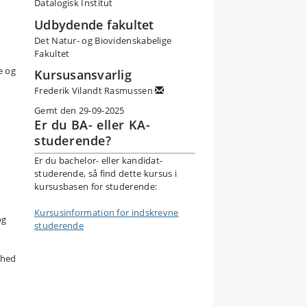
Datalogisk Institut
Udbydende fakultet
Det Natur- og Biovidenskabelige
Fakultet
e og
Kursusansvarlig
Frederik Vilandt Rasmussen
Gemt den 29-09-2025
Er du BA- eller KA-
studerende?
Er du bachelor- eller kandidat-
studerende, så find dette kursus i
kursusbasen for studerende:
Kursusinformation for indskrevne
og
studerende
rhed