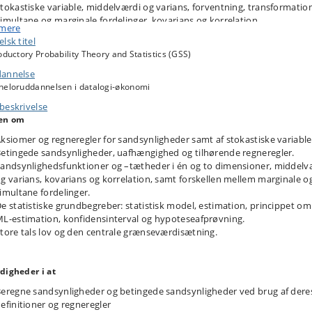
tokastiske variable, middelværdi og varians, forventning, transformation
imultane og marginale fordelinger, kovarians og korrelation.
 mere
iskrete og kontinuerte sandsynlighedsfordelinger.
lsk titel
ransformationer af normalfordelte variable.
oductory Probability Theory and Statistics (GSS)
aksimum likelihood-(ML-)estimation.
onstruktion af konfidensinterval og hypoteseafprøvning i basale
annelse
ormalfordelingsmodeller.
heloruddannelsen i datalogi-økonomi
ntroduktion til store tals lov og den centrale grænseværdisætning (der
beskrivelse
nvendes i økonometrifagene).
en om
omputersimulation i Python
ksiomer og regneregler for sandsynligheder samt af stokastiske variable
etingede sandsynligheder, uafhængighed og tilhørende regneregler.
et bidrager til opfyldelsen af målet om, at de studerende på datalogi-økono
andsynlighedsfunktioner og –tætheder i én og to dimensioner, middelv
g varians, kovarians og korrelation, samt forskellen mellem marginale o
imultane fordelinger.
eoretisk og praktisk indsigt fra kurser i statistik
e statistiske grundbegreber: statistisk model, estimation, princippet om
rfaring i at arbejde med programmering (Python)
L-estimation, konfidensinterval og hypoteseafprøvning.
tore tals lov og den centrale grænseværdisætning.
digheder i at
eregne sandsynligheder og betingede sandsynligheder ved brug af dere
efinitioner og regneregler