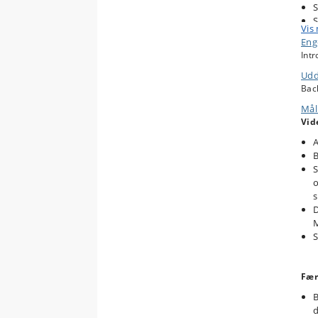
S
S
Vis
D
Enge
T
Intr
M
K
Udd
n
Bac
I
Mål
a
Vid
C
A
B
Kurs
S
får
o
s
T
D
E
M
S
Fær
B
d