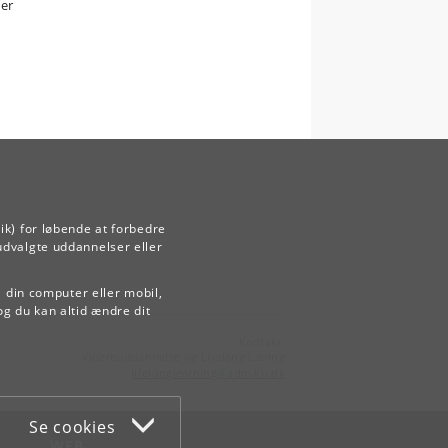
der
ik) for løbende at forbedre
udvalgte uddannelser eller
å din computer eller mobil,
og du kan altid ændre dit
Kontakt:
Videreuddannelse og Livslang Læring
lifelonglearning
@
adm
.
ku
.
dk
Se cookies
WEB