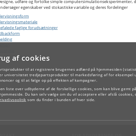
esigne, udføre og fortolke simple computersimulationseksperimenter, 
ndersøger egenskaber ved stokastiske variable og deres fordelinger
ervisningsform
ervisningsmateriale
efalede faglige forudsætninger
dbackform
melding
samen
sustype
rug af cookies
ejdsbelastning
artsprodukter til at registrere brugernes adfærd på hjemmesiden (statist
TILBAGE
r universitetet tredjepartsprodukter til markedsføring af for eksempel 
annoncer og til at følge op på effekten af kampagner.
e en liste over udbyderne af de forskellige cookies, som kan blive gemt p
hjemmeside. Du kan selv vælge om du vil acceptere eller afslå cookies, 
ivatlivspolitik
som du finder i bunden af hver side.
NTAKT
FOR STUDERENDE OG