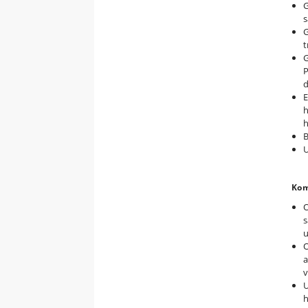
G
s
G
t
G
P
d
E
h
h
U
Kom
O
s
u
O
a
v
U
h