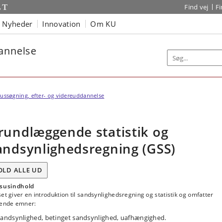
Find vej
F
Nyheder
Innovation
Om KU
dannelse
ussøgning, efter- og videreuddannelse
rundlæggende statistik og
andsynlighedsregning (GSS)
OLD ALLE UD
susindhold
et giver en introduktion til sandsynlighedsregning og statistik og omfatter
gende emner:
andsynlighed, betinget sandsynlighed, uafhængighed.