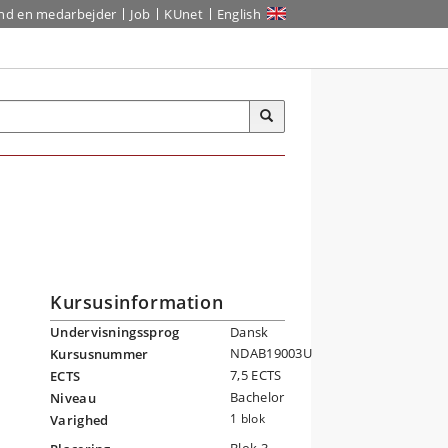
ind en medarbejder
Job
KUnet
English
Kursusinformation
Undervisningssprog
Dansk
NDAB19003U
Kursusnummer
7,5 ECTS
ECTS
Bachelor
Niveau
1 blok
Varighed