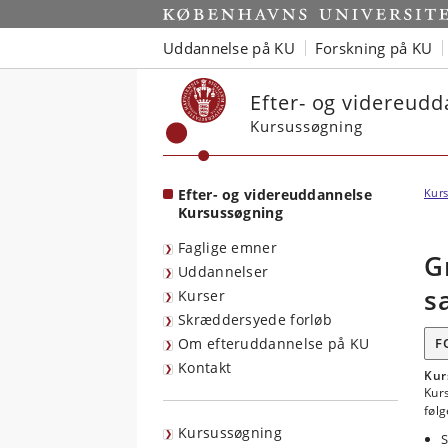
Start
Uddannelse på KU
Forskning på KU
Efter- og videreud
Kursussøgning
Efter- og videreuddannelse
Kurs
Kursussøgning
Faglige emner
G
Uddannelser
s
Kurser
Skræddersyede forløb
Om efteruddannelse på KU
F
Kontakt
Kur
Kurs
føl
Kursussøgning
S