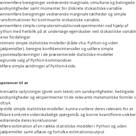
ennemføre beregninger vedrørende marginale, simultane og betingede
andsynligheder samt momenter for diskrete stokastiske variable.
ennemføre beregninger vedrørende marginale tætheder og simple
ransformationer for kontinuerte stokastiske variable.
ennemføre simple computersimulationseksperimenter ved hjælp af
ython med henblik på at undersøge egenskaber ved stokastiske variabl
eres fordelinger.
stimere simple statistiske modeller (både vha. Python og uden
jælpemidler), beregne konfidensintervaller og udføre simple
ypoteseafprøvninger i de præsenterede statistiske modeller
Begrunde valg af Python-kommandoer.
dføre simple ændringer af Python-kode.
petencer til at
versætte oplysninger (givet som tekst) om sandsynligheder, betingede
andsynligheder og eksperimenter til de relevante matematiske formler 
dtryk
pstille simple statistiske modeller, kunne vurdere deres relevans for at
fklare konkrete videnskabelige spørgsmål, og kunne kvantificere usikke
edrørende deres konklusioner
dføre estimation af en række statistiske modeller i Python og uden
jælpemidler samt aflæse og fortolke estimationsoutput