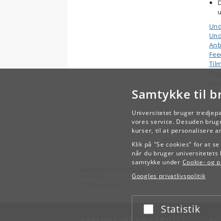
D
u
Und
Und
Anb
Fee
Til
Ek
Kur
Samtykke til b
Arb
Universitetet bruger tredjep
vores service. Desuden bruge
kurser, til at personalisere 
Klik på "Se cookies" for at s
når du bruger universitetets 
samtykke under
Cookie- og pr
Københavns Universitet
Googles privatlivspolitik
Nørregade 10
1165 København K
Statistik
Acceptér eller afslå
KØBENHAVNS UNIVERSITET
KO