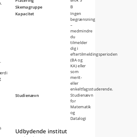
Blok 3
Placering
.
B
Skemagruppe
Ingen
Kapacitet
begrænsning
–
medmindre
du
tilmelder
dig i
eftertilmeldingsperioden
(BA og
.
KA) eller
som
mi
ærdi
merit-
g
eller
enkeltfagsstuderende.
Studienævn
Studienævn
for
Matematik
og
Datalogi
s
Udbydende institut