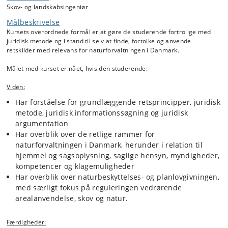
Skov- og landskabsingeniør
Den generelle jura på kurset fokuserer på juridisk metode, retskilder
Målbeskrivelse
og juridiske værktøjer, myndighedernes rolle, og de forvaltningsretlige
Kursets overordnede formål er at gøre de studerende fortrolige med
krav, der stilles til myndighedernes afgørelser.
juridisk metode og i stand til selv at finde, fortolke og anvende
Blandt de konkrete regelsæt, der arbejdes med på kurset, er reglerne
retskilder med relevans for naturforvaltningen i Danmark.
om plan- og zonesystemet beskyttede naturtyper, bygge- og
beskyttelseslinjer, fredninger, fredskovspligt og landbrugspligt,
Målet med kurset er nået, hvis den studerende:
vandløb, Natura 2000-områder, artsbeskyttelse, fortidsminder,
færdselsrettigheder og offentlighedens adgang. Erstatnings- og
Viden:
naboretten behandles også med fokus på gener og skader fra træer.
Har forståelse for grundlæggende retsprincipper, juridisk
metode, juridisk informationssøgning og juridisk
Igennem kurset arbejder vi således med konkrete problemstillinger og
sager inden for bl.a. skovloven, naturbeskyttelsesloven,
argumentation
vandløbsloven, museumsloven, habitatbekendtgørelsen og
Har overblik over de retlige rammer for
indsatsbekendtgørelsens område og har fokus på den grundlæggende
naturforvaltningen i Danmark, herunder i relation til
juridiske metode og de forvaltningsretlige rammer.
hjemmel og sagsoplysning, saglige hensyn, myndigheder,
kompetencer og klagemuligheder
Har overblik over naturbeskyttelses- og planlovgivningen,
med særligt fokus på reguleringen vedrørende
arealanvendelse, skov og natur.
Færdigheder: