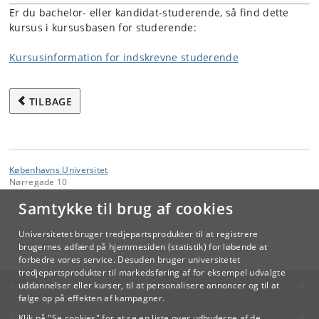
Er du bachelor- eller kandidat-studerende, så find dette
kursus i kursusbasen for studerende:
Kursusinformation for indskrevne studerende
TILBAGE
Københavns Universitet
Nørregade 10
1165 København K
Samtykke til brug af cookies
Kontakt:
Videreuddannelse og Livslang Læring
Universitetet bruger tredjepartsprodukter til at registrere
lifelonglearning
@
adm
.
ku
.
dk
brugernes adfærd på hjemmesiden (statistik) for løbende at
forbedre vores service. Desuden bruger universitetet
tredjepartsprodukter til markedsføring af for eksempel udvalgte
KØBENHAVNS UNIVERSITET
uddannelser eller kurser, til at personalisere annoncer og til at
følge op på effekten af kampagner.
KONTAKT
Klik på "Se cookies" for at se en liste over udbyderne af de