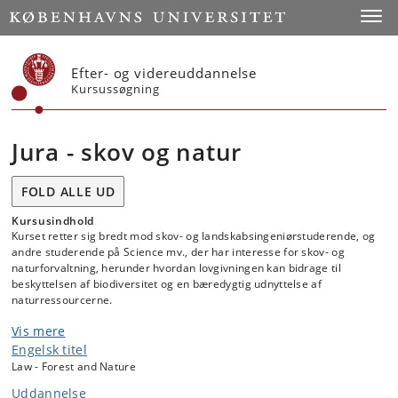
Start
Toggl
Efter- og videreuddannelse
Kursussøgning
Jura - skov og natur
FOLD ALLE UD
Kursusindhold
Kurset retter sig bredt mod skov- og landskabsingeniørstuderende, og
andre studerende på Science mv., der har interesse for skov- og
naturforvaltning, herunder hvordan lovgivningen kan bidrage til
beskyttelsen af biodiversitet og en bæredygtig udnyttelse af
naturressourcerne.
Vis mere
Kurset giver
både
en indføring i juraen som faglig disciplin særligt i
forhold til forvaltningsretten, som udgør grundlaget for
Engelsk titel
myndighedernes sagsbehandling og anden myndighedsudøvelse,
og
Law - Forest and Nature
en indføring i de retsregler, der regulerer arealanvendelsen og
Uddannelse
beskyttelsen af natur, landskab og kulturminder.