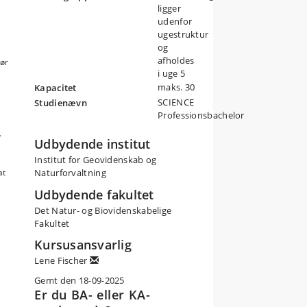
ligger
udenfor
ugestruktur
og
afholdes
ør
i uge 5
maks. 30
Kapacitet
SCIENCE
Studienævn
Professionsbachelor
.
Udbydende institut
Institut for Geovidenskab og
at
Naturforvaltning
Udbydende fakultet
Det Natur- og Biovidenskabelige
Fakultet
Kursusansvarlig
Lene Fischer
Gemt den 18-09-2025
Er du BA- eller KA-