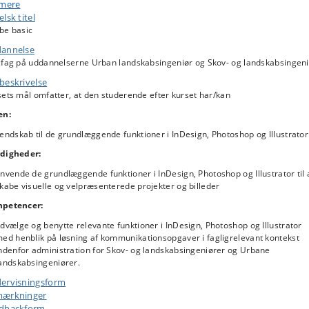
 mere
nstående tre programmer, som blandt andet indbefatter:
lsk titel
t grundlæggende overblik over funktioner og værktøjer
be basic
rbejdet med grafik
annelse
gfag på uddannelserne Urban landskabsingeniør og Skov- og landskabsingeni
rvisningen fokuserer på, at den studerende bliver fortrolige med
beskrivelse
grammernes anvendelsesmuligheder.
ets mål omfatter, at den studerende efter kurset har/kan
rk at kurset udbydes online, så al undervisningen foregår online.
en:
endskab til de grundlæggende funktioner i InDesign, Photoshop og Illustrator
digheder:
nvende de grundlæggende funktioner i InDesign, Photoshop og Illustrator til 
kabe visuelle og velpræsenterede projekter og billeder
petencer:
dvælge og benytte relevante funktioner i InDesign, Photoshop og Illustrator
ed henblik på løsning af kommunikationsopgaver i fagligrelevant kontekst
ndenfor administration for Skov- og landskabsingeniører og Urbane
andskabsingeniører.
ervisningsform
ærkninger
dbackform