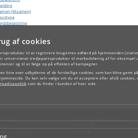
melding
amen (Eksamen)
sustype
ejdsbelastning
rug af cookies
artsprodukter til at registrere brugernes adfærd på hjemmesiden (statist
TILBAGE
r universitetet tredjepartsprodukter til markedsføring af for eksempel 
annoncer og til at følge op på effekten af kampagner.
e en liste over udbyderne af de forskellige cookies, som kan blive gemt p
hjemmeside. Du kan selv vælge om du vil acceptere eller afslå cookies, 
ivatlivspolitik
som du finder i bunden af hver side.
NTAKT
FOR STUDERENDE OG
ANSATTE
d vej
KUnet
d en medarbejder
ing
takt KU