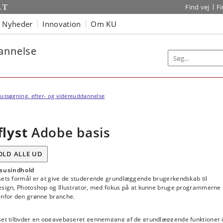
Find vej
F
Nyheder
Innovation
Om KU
dannelse
ussøgning, efter- og videreuddannelse
flyst
Adobe basis
OLD ALLE UD
susindhold
sets formål er at give de studerende grundlæggende brugerkendskab til
esign, Photoshop og Illustrator, med fokus på at kunne bruge programmerne 
enfor den grønne branche.
set tilbyder en opgavebaseret gennemgang af de grundlæggende funktioner 