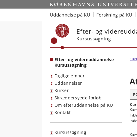
Start
Uddannelse på KU
Forskning på KU
Efter- og videreud
Kursussøgning
Efter- og videreuddannelse
Kurs
Kursussøgning
Faglige emner
A
Uddannelser
Kurser
F
Skræddersyede forløb
Kur
Om efteruddannelse på KU
Kur
Kontakt
InD
ind
Kursussøgning
Kur