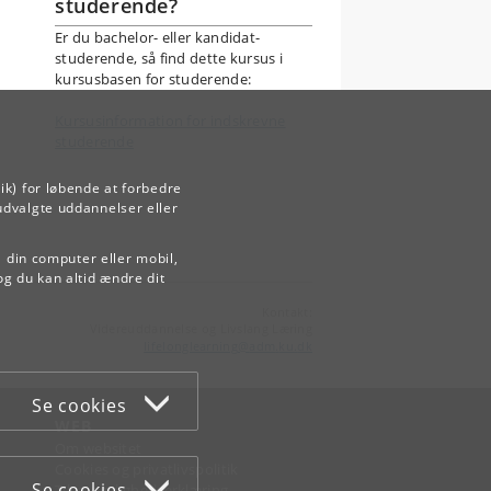
studerende?
Er du bachelor- eller kandidat-
studerende, så find dette kursus i
kursusbasen for studerende:
Kursusinformation for indskrevne
studerende
ik) for løbende at forbedre
udvalgte uddannelser eller
å din computer eller mobil,
og du kan altid ændre dit
Kontakt:
Videreuddannelse og Livslang Læring
lifelonglearning
@
adm
.
ku
.
dk
Se cookies
WEB
Om websitet
Cookies og privatlivspolitik
Se cookies
Tilgængelighedserklæring