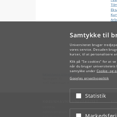
Til
Eks
Kur
Arb
Samtykke til b
Universitetet bruger tredjep
vores service. Desuden bruge
kurser, til at personalisere 
Klik på "Se cookies" for at s
når du bruger universitetets 
samtykke under
Cookie- og pr
Københavns Universitet
Googles privatlivspolitik
Nørregade 10
1165 København K
Statistik
Acceptér eller afslå
KØBENHAVNS UNIVERSITET
KO
Ledelse
Fin
Administration
Fin
Markedsfør
Acceptér eller afslå
Fakulteter
Kon