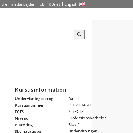
ind en medarbejder
Job
KUnet
English
Kursusinformation
Undervisningssprog
Dansk
LSLS10146U
Kursusnummer
2,5 ECTS
ECTS
i
Professionsbachelor
Niveau
Blok 2
Placering
i
Undervisningen
Skemagruppe