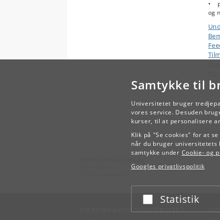
• pr
og n
Und
Bem
Fee
Til
Eks
Kur
Samtykke til b
Arb
Universitetet bruger tredjep
vores service. Desuden bruge
kurser, til at personalisere 
Klik på "Se cookies" for at s
når du bruger universitetets 
samtykke under
Cookie- og pr
Københavns Universitet
Googles privatlivspolitik
Nørregade 10
1165 København K
Statistik
Acceptér eller afslå
KØBENHAVNS UNIVERSITET
KO