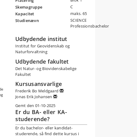
Blok 1
Placering
C
Skemagruppe
maks. 65
Kapacitet
SCIENCE
Studienævn
Professionsbachelor
Udbydende institut
Institut for Geovidenskab og
Naturforvaltning
Udbydende fakultet
Det Natur- og Biovidenskabelige
Fakultet
Kursusansvarlige
de
Frederik Bo Meldgaard
og
Jonas Erik Johansen
Gemt den 01-10-2025
Er du BA- eller KA-
studerende?
Er du bachelor- eller kandidat-
studerende, så find dette kursus i