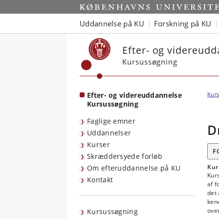
Start
Uddannelse på KU
Forskning på KU
Efter- og videreud
Kursussøgning
Efter- og videreuddannelse
Kurs
Kursussøgning
Faglige emner
D
Uddannelser
Kurser
F
Skræddersyede forløb
Kur
Om efteruddannelse på KU
Kurs
Kontakt
af f
det
ken
ove
Kursussøgning