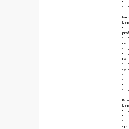
• sp
• ma
Fær
Den
• a
prof
• b
nat
• p
• p
natu
• p
og s
• p
• f
• p
• væ
Kom
Den
• pr
• r
• in
oper