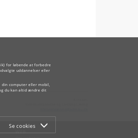
ik) for løbende at forbedre
udvalgte uddannelser eller
å din computer eller mobil,
og du kan altid ændre dit
Kontakt:
Videreuddannelse og Livslang Læring
lifelonglearning
@
adm
.
ku
.
dk
Se cookies
WEB