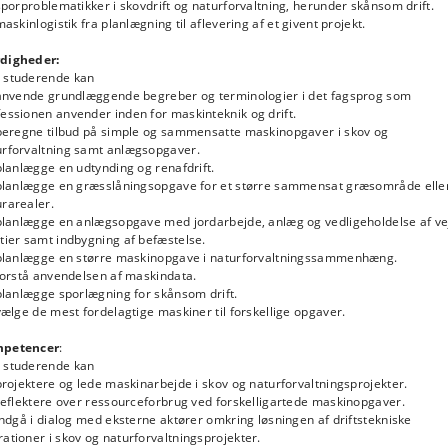
orproblematikker i skovdrift og naturforvaltning, herunder skånsom drift.
skinlogistik fra planlægning til aflevering af et givent projekt.
digheder:
 studerende kan
nvende grundlæggende begreber og terminologier i det fagsprog som
essionen anvender inden for maskinteknik og drift.
eregne tilbud på simple og sammensatte maskinopgaver i skov og
urforvaltning samt anlægsopgaver.
lanlægge en udtynding og renafdrift.
lanlægge en græsslåningsopgave for et større sammensat græsområde elle
rarealer.
lanlægge en anlægsopgave med jordarbejde, anlæg og vedligeholdelse af ve
tier samt indbygning af befæstelse.
lanlægge en større maskinopgave i naturforvaltningssammenhæng.
orstå anvendelsen af maskindata.
lanlægge sporlægning for skånsom drift.
lge de mest fordelagtige maskiner til forskellige opgaver.
petencer
:
 studerende kan
ojektere og lede maskinarbejde i skov og naturforvaltningsprojekter.
eflektere over ressourceforbrug ved forskelligartede maskinopgaver.
dgå i dialog med eksterne aktører omkring løsningen af driftstekniske
ationer i skov og naturforvaltningsprojekter.