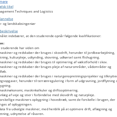
 mere
idere giver kurset viden om anlæg og vedligehold af veje og stier.
lsk titel
agement Techniques and Logistics
annelse
v- og landskabsingeniør
beskrivelse
ålet indebærer, at den studerende opnår følgende kvalifikationer:
en:
 studerende har viden om
skiner og redskaber der bruges i skovdrift, herunder til jordbearbejdning,
tning, kulturpleje, udtynding, skovning, udkørsel samt flishugning.
skiner og redskaber der bruges til optimering af vækstforhold i skov.
askiner og redskaber der bruges pleje af naturområder, vådområder og
dløb.
askiner og redskaber der bruges i naturgenopretningsprojekter og tilknytte
gsopgaver, herunder til terrænregulering i form af udgravning, jordflytning 
bygning.
askinøkonomi, maskinkalkuler og driftsoptimering.
læg af veje og stier i forbindelse med skovdrift og naturpleje.
rskellige maskiners opbygning i hovedtræk, samt de forskelle i brugen, der
inges af opbygningen.
ta fra udvalgte maskiner, med henblik på at optimere drift, aflægning og
tning, udnyttelse af råvaren.