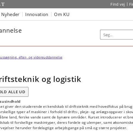
Find vej
F
Nyheder
Innovation
Om KU
dannelse
ussøgning, efter- og videreuddannelse
riftsteknik og logistik
OLD ALLE UD
susindhold
et giver den studerende et kendskab til driftsteknik med hovedfokus på bru
orskellige typer af maskiner i forhold til drifts-, pleje- og anlægsopgaver i skov
 åbne land, ferske vande samt de bynære områder. Kurset introducerer et br
dskab til forskellige maskintyper, deres fordele og ulemper, samt økonomisk
rvejelser herunder fordelagtige arbejdsgange på små og større projekter.