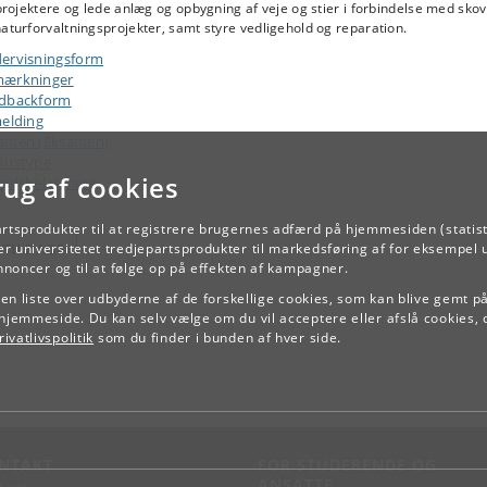
ojektere og lede anlæg og opbygning af veje og stier i forbindelse med skov
aturforvaltningsprojekter, samt styre vedligehold og reparation.
ervisningsform
ærkninger
dbackform
melding
amen (Eksamen)
sustype
rug af cookies
ejdsbelastning
artsprodukter til at registrere brugernes adfærd på hjemmesiden (statist
r universitetet tredjepartsprodukter til markedsføring af for eksempel 
TILBAGE
annoncer og til at følge op på effekten af kampagner.
e en liste over udbyderne af de forskellige cookies, som kan blive gemt p
hjemmeside. Du kan selv vælge om du vil acceptere eller afslå cookies, 
ivatlivspolitik
som du finder i bunden af hver side.
NTAKT
FOR STUDERENDE OG
ANSATTE