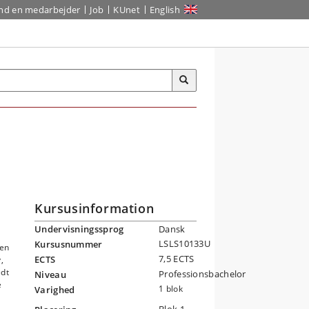
ind en medarbejder
Job
KUnet
English
Kursusinformation
Undervisningssprog
Dansk
LSLS10133U
Kursusnummer
gen
7,5 ECTS
ECTS
,
edt
Professionsbachelor
Niveau
e
1 blok
Varighed