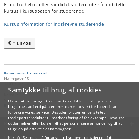
Er du bachelor- eller kandidat-studerende, så find dette
kursus i kursusbasen for studerende:
Kursusinformation for indskrevne studerende
TILBAGE
Københavns Universitet
Nørregade 10
1165 København K
Samtykke til brug af cookies
Kontakt:
Videreuddannelse og Livslang Læring
Universitetet bruger tredjepartsprodukter til at registrere
lifelonglearning
@
adm
.
ku
.
dk
brugernes adfærd på hjemmesiden (statistik) for løbende at
forbedre vores service. Desuden bruger universitetet
tredjepartsprodukter til markedsføring af for eksempel udvalgte
KØBENHAVNS UNIVERSITET
uddannelser eller kurser, til at personalisere annoncer og til at
følge op på effekten af kampagner.
KONTAKT
Klik på "Se cookies" for at se en liste over udbyderne af de