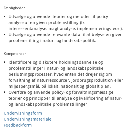
(de-)centraliseret styring). Styringsmidler omfatter fx lovgivning,
økonomiske virkemidler, og kapacitetsopbygning. Evaluering af
Færdigheder
virkemidler analyseres i fht. kriterier som effektivitet, målgruppens
motivationsstruktur, enforceability, fairness. Borgerinddragelse
Udvælge og anvende teorier og metoder til policy
gennemgås særskilt både som virkemiddel til policy implementering
analyse af en given problemstilling (fx
og som redskab til styrkelse af demokratiske beslutningsprocesser.
interessentanalyse, magt analyse, implementeringsteori).
Udvælge og anvende relevante data til at belyse en given
problemstilling i natur- og landskabspolitik.
Kompetencer
Identificere og diskutere holdningsdannelse og
problemstillinger i natur- og landskabspolitiske
beslutningsprocesser, hvad enten det drejer sig om
forvaltning af naturressourcer, jordbrugsproduktion eller
miljøspørgsmål, på lokalt, nationalt og globalt plan.
Overføre og anvende policy- og forvaltningsmæssige
teorier og principper til analyse og kvalificering af natur-
og landskabspolitiske problemstillinger.
Undervisningsform
Undervisningsmateriale
Feedbackform