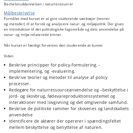
analyse af policy processer. Der gives eksempler af natur- og
Bacheloruddannelsen i naturressourcer
miljøpolitik i Danmark og EU med hovedvægten på centrale og
Målbeskrivelse
aktuelle problemstillinger i natur- og landskabspolitik. Der
præsenteres en overordnet model til politik-analyse, der er faseopdelt
Formålet med kurset er at give studerende værktøjer (teorier
i politik formulering, design, implementering, overvågning og
og metoder) til at forstå og analysere natur- og miljøpolitik. Der gives
evaluering. Herunder diskuteres: Hvordan initieres politik, hvilke
en introduktion til det politologiske fagområde og dets anvendelse på
institutioner påvirker den politiske dagsorden, hvilke policy værktøjer
natur- og miljø-relaterede emner.
er til stede, hvordan måles effekten af en politik og hvordan bruges
denne viden til at evaluere politikforslag.
Når kurset er færdigt forventes den studerende at kunne:
Forskellige opfattelser/modeller til forståelse af det politiske systems
Viden
organisering gennemgås. Politik som en demokratisk hhv. styrings-
Beskrive principper for policy-formulering, -
effektiv proces gives opmærksomhed. Undervejs i kurset diskuteres
implementering, og -evaluering.
det hvilken betydning den stigende internationalisering og mediernes
øgede rolle i politik får for politikudformning og -implementering.
Beskrive teorier og metoder til analyse af policy
processer.
Interessemodsætninger og -grupperinger er ofte afgørende
Redegøre for naturressourceanvendelse og –beskyttelse i
determinanter i forbindelse med formulering og implementering af
jord- og skovbrug, fødevareproduktionssystemet og
politikker. Derfor gives der i kurset en introduktion til
interessentanalyse, beslutningsteorier og magtanalyse.
interaktioner med lovgivning og det omgivende samfund.
Beskrive de politiske rammer for skovenes og landskabets
Derefter gives der en indføring i politikdesign, implementering, samt
anvendelse
evaluering af effekter af politik. Der gennemgås forskellige former for
Identificere de aktører der opererer i spændingsfeltet
styringsmidler og deres sammenhæng med den overordnede
mellem beskyttelse og benyttelse af naturen.
styringsform (government, new public management, governance,