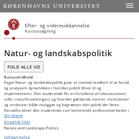
Start
Toggl
Efter- og videreuddannelse
Kursussøgning
Natur- og landskabspolitik
FOLD ALLE UD
Kursusindhold
Faget Natur- og landskabspolitik giver et mentalt landkort til at forstå
og analysere dynamikken i hvordan politik bliver til og
implementeres. Den studerende får en forståelse af interessenters
rolle i naturforvaltningen, og hvordan gældende normer, institutioner
og strukturer både muliggør og begrænser den politik der føres.
Derudfra bliver den studerende som kommende professionel bedre i
Vis mere
stand til selv aktivt at navgivere i og sætte sin faglighed i spil i natur-
og landskabsforvaltning.
Engelsk titel
Nature and Landscape Politics
Kurset bygges gradvist op.
Der gives en introduktion til policy formulering, modellering samt
Uddannelse