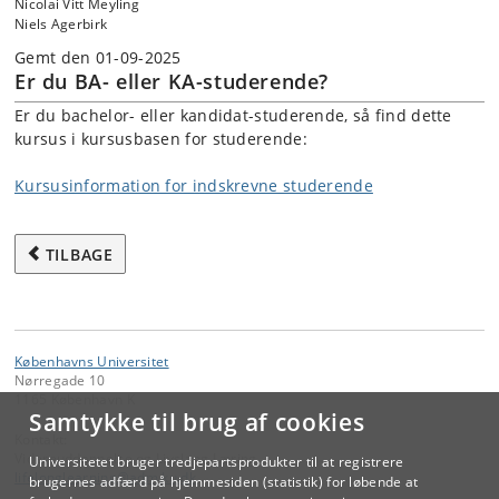
Nicolai Vitt Meyling
Niels Agerbirk
Gemt den 01-09-2025
Er du BA- eller KA-studerende?
Er du bachelor- eller kandidat-studerende, så find dette
kursus i kursusbasen for studerende:
Kursusinformation for indskrevne studerende
TILBAGE
Københavns Universitet
Nørregade 10
1165 København K
Samtykke til brug af cookies
Kontakt:
Videreuddannelse og Livslang Læring
Universitetet bruger tredjepartsprodukter til at registrere
lifelonglearning
@
adm
.
ku
.
dk
brugernes adfærd på hjemmesiden (statistik) for løbende at