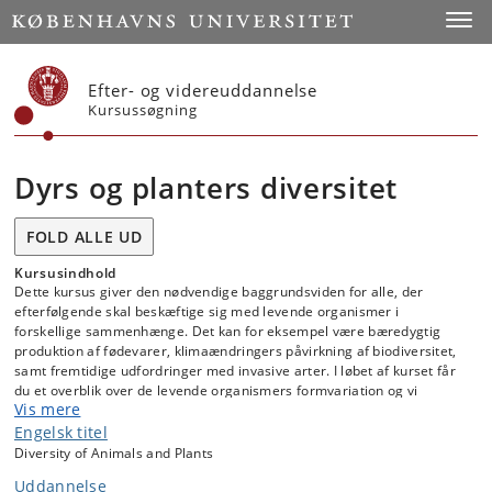
Start
Toggl
Efter- og videreuddannelse
Kursussøgning
Dyrs og planters diversitet
FOLD ALLE UD
Kursusindhold
Dette kursus giver den nødvendige baggrundsviden for alle, der
efterfølgende skal beskæftige sig med levende organismer i
forskellige sammenhænge. Det kan for eksempel være bæredygtig
produktion af fødevarer, klimaændringers påvirkning af biodiversitet,
samt fremtidige udfordringer med invasive arter. I løbet af kurset får
du et overblik over de levende organismers formvariation og vi
Vis mere
gennemgår de principielle forskelle på Eubakterier, Archaea og
Eukaryoter. Vi karakteriserer de store grupper inden for Eukaryoter,
Engelsk titel
alger, svampe, dyr og planter. Derefter fokuserer vi på udvalgte
Diversity of Animals and Plants
grupper inden for dyr og planter. Disse grupper bliver brugt som
Uddannelse
udgangspunkt for en gennemgang af gruppernes morfologi,