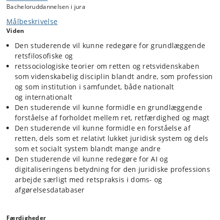
Bacheloruddannelsen i jura
mellem ret, moral og politik.
Målbeskrivelse
Fællesnævneren for fagets cases er, at de præsenterer
Viden
problemstillinger, der på den ene side er taget fra den virkelige
verdens arbejde i den juridiske profession, men som på den anden
Den studerende vil kunne redegøre for grundlæggende
side ikke snævert vedrører identifikation af gældende ret, hvorfor den
retsfilosofiske og
traditionelle retsdogmatiske metode kommer til kort.
retssociologiske teorier om retten og retsvidenskaben
En behandling med afsæt i retsfilosofi og retssociologi er påkrævet,
som videnskabelig disciplin blandt andre, som profession
og casearbejdet dokumenterer dermed disse teoriers analytiske
og som institution i samfundet, både nationalt
styrke og praktiske anvendelighed, ligesom de studerende udvikler en
og internationalt
dybere teoriforståelse og en forståelse for AIs og digitaliseringens
Den studerende vil kunne formidle en grundlæggende
rolle i det retlige felt. Igennem det aktive arbejde med cases vil
forståelse af forholdet mellem ret, retfærdighed og magt
de studerende opbygge en række generelle kompetencer til at
analysere retten, dels som et relativt lukket juridisk system og dels
Den studerende vil kunne formidle en forståelse af
som et socialt system blandt mange andre.
retten, dels som et relativt lukket juridisk system og dels
som et socialt system blandt mange andre
Den studerende vil kunne redegøre for AI og
digitaliseringens betydning for den juridiske professions
arbejde særligt med retspraksis i doms- og
afgørelsesdatabaser
Færdigheder