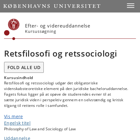
Start
Toggl
Efter- og videreuddannelse
Kursussøgning
Retsfilosofi og retssociologi
FOLD ALLE UD
Kursusindhold
Retsfilosofi og retssociologi udgør det obligatoriske
videnskabsteoretiske element på den juridiske bacheloruddannelse.
Fagets fokus ligger på at opøve de studerendes evner til at
sætte juridisk viden i perspektiv gennem en selvstændig og kritisk
tilgang til rettens rolle i samfundet.
Vis mere
Grundstammen i faget udgøres af en indføring i centrale
retsfilosofiske og retssociologiske temaer, problemstillinger og
Engelsk titel
teoretiske traditioner. Men i stedet for at dyrke ren teoriforståelse for
Philosophy of Law and Sociology of Law
teoriens egen skyld ligger fokus på praktisk anvendelse af teorierne
Uddannelse
på en række cases, der alle på forskellig vis tematiserer forholdet