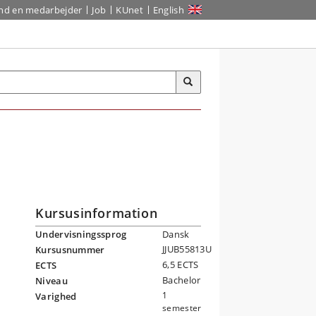
ind en medarbejder
Job
KUnet
English
Kursusinformation
Undervisningssprog
Dansk
JJUB55813U
Kursusnummer
6,5 ECTS
ECTS
Bachelor
Niveau
1
Varighed
semester