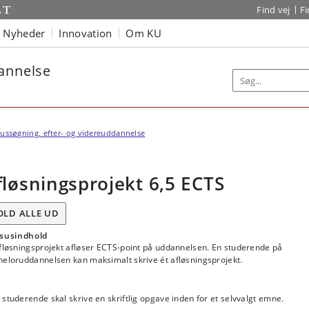
Find vej
F
Nyheder
Innovation
Om KU
dannelse
ussøgning, efter- og videreuddannelse
fløsningsprojekt 6,5 ECTS
OLD ALLE UD
susindhold
afløsningsprojekt afløser ECTS-point på uddannelsen. En studerende på
heloruddannelsen kan maksimalt skrive ét afløsningsprojekt.
studerende skal skrive en skriftlig opgave inden for et selvvalgt emne.