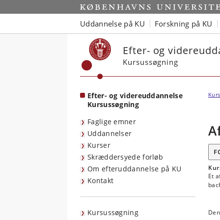
Start
Uddannelse på KU
Forskning på KU
Efter- og videreud
Kursussøgning
Efter- og videreuddannelse
Kurs
Kursussøgning
Faglige emner
A
Uddannelser
Kurser
F
Skræddersyede forløb
Kur
Om efteruddannelse på KU
Et 
Kontakt
bac
Kursussøgning
Den 