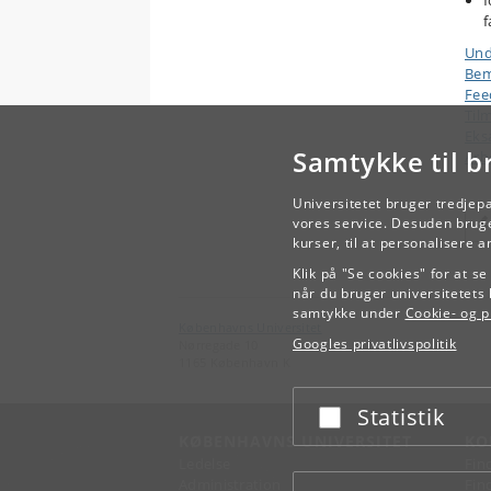
f
f
Und
Bem
Fee
Til
Ek
Samtykke til b
Arb
Universitetet bruger tredjep
vores service. Desuden bruge
kurser, til at personalisere 
Klik på "Se cookies" for at s
når du bruger universitetets 
samtykke under
Cookie- og pr
Københavns Universitet
Googles privatlivspolitik
Nørregade 10
1165 København K
Statistik
Acceptér eller afslå
KØBENHAVNS UNIVERSITET
KO
Ledelse
Fin
Administration
Fin