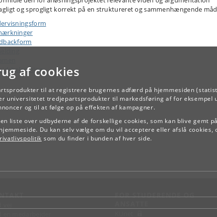
ormidle den for afløsningsprojektet relevante viden og argumentation
agligt og sprogligt korrekt på en struktureret og sammenhængende må
ervisningsform
ærkninger
dbackform
melding
samen
rug af cookies
ejdsbelastning
artsprodukter til at registrere brugernes adfærd på hjemmesiden (statist
TILBAGE
r universitetet tredjepartsprodukter til markedsføring af for eksempel 
annoncer og til at følge op på effekten af kampagner.
e en liste over udbyderne af de forskellige cookies, som kan blive gemt p
hjemmeside. Du kan selv vælge om du vil acceptere eller afslå cookies, 
ivatlivspolitik
som du finder i bunden af hver side.
NTAKT
FOR STUDERENDE OG
ANSATTE
d vej
KUnet
d en medarbejder