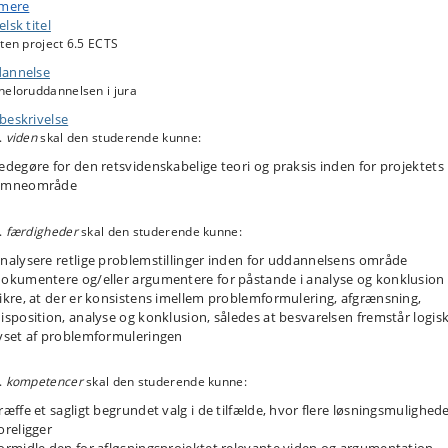
 mere
lsk titel
tilbydes ikke vejledning til projektet.
ten project 6.5 ECTS
annelse
heloruddannelsen i jura
beskrivelse
.
viden
skal den studerende kunne:
edegøre for den retsvidenskabelige teori og praksis inden for projektets
emneområde
.
færdigheder
skal den studerende kunne:
nalysere retlige problemstillinger inden for uddannelsens område
okumentere og/eller argumentere for påstande i analyse og konklusion
ikre, at der er konsistens imellem problemformulering, afgrænsning,
isposition, analyse og konklusion, således at besvarelsen fremstår logisk
yset af problemformuleringen
.
kompetencer
skal den studerende kunne:
ræffe et sagligt begrundet valg i de tilfælde, hvor flere løsningsmulighed
oreligger