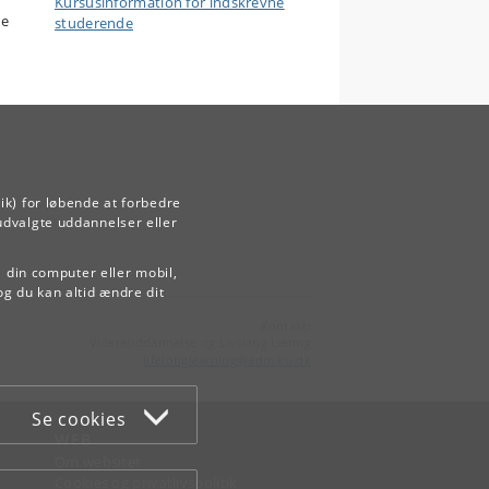
Kursusinformation for indskrevne
de
studerende
ik) for løbende at forbedre
udvalgte uddannelser eller
å din computer eller mobil,
og du kan altid ændre dit
Kontakt:
Videreuddannelse og Livslang Læring
lifelonglearning
@
adm
.
ku
.
dk
Se cookies
WEB
Om websitet
Cookies og privatlivspolitik