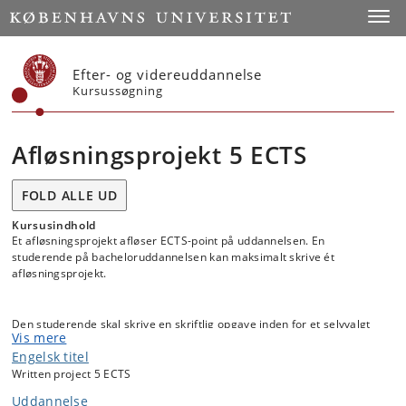
Start
Toggl
Efter- og videreuddannelse
Kursussøgning
Afløsningsprojekt 5 ECTS
FOLD ALLE UD
Kursusindhold
Et afløsningsprojekt afløser ECTS-point på uddannelsen. En
studerende på bacheloruddannelsen kan maksimalt skrive ét
afløsningsprojekt.
Den studerende skal skrive en skriftlig opgave inden for et selvvalgt
Vis mere
emne.
Engelsk titel
Written project 5 ECTS
Der tilbydes ikke vejledning til projektet.
Uddannelse