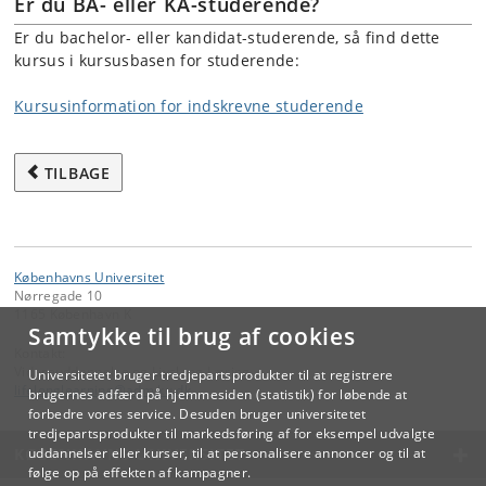
Er du BA- eller KA-studerende?
Er du bachelor- eller kandidat-studerende, så find dette
kursus i kursusbasen for studerende:
Kursusinformation for indskrevne studerende
TILBAGE
Københavns Universitet
Nørregade 10
1165 København K
Samtykke til brug af cookies
Kontakt:
Videreuddannelse og Livslang Læring
Universitetet bruger tredjepartsprodukter til at registrere
lifelonglearning
@
adm
.
ku
.
dk
brugernes adfærd på hjemmesiden (statistik) for løbende at
forbedre vores service. Desuden bruger universitetet
tredjepartsprodukter til markedsføring af for eksempel udvalgte
KØBENHAVNS UNIVERSITET
uddannelser eller kurser, til at personalisere annoncer og til at
følge op på effekten af kampagner.