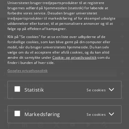
Videreuddannelse og Livslang Læring
Universitetet bruger tredjepartsprodukter til at registrere
lifelonglearning
@
adm
.
ku
.
dk
brugernes adfærd på hjemmesiden (statistik) for løbende at
forbedre vores service. Desuden bruger universitetet
tredjepartsprodukter til markedsføring af for eksempel udvalgte
KØBENHAVNS UNIVERSITET
uddannelser eller kurser, til at personalisere annoncer og til at
følge op på effekten af kampagner.
KONTAKT
Klik på "Se cookies" for at se en liste over udbyderne af de
forskellige cookies, som kan blive gemt på din computer eller
mobil, når du bruger universitetets hjemmeside. Du kan selv
SERVICES
vælge om du vil acceptere eller afslå cookies, og du kan altid
ændre dit samtykke under
Cookie- og privatlivspolitik
som du
FOR STUDERENDE OG ANSATTE
finder i bunden af hver side.
Googles privatlivspolitik
JOB OG KARRIERE
NØDSITUATIONER
Acceptér eller afslå
Statistik
Se cookies
WEB
MØD KU PÅ
Acceptér eller afslå
Markedsføring
Se cookies