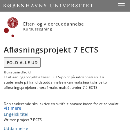
Start
Toggl
Efter- og videreuddannelse
Kursussøgning
Afløsningsprojekt 7 ECTS
FOLD ALLE UD
Kursusindhold
Et afløsningsprojekt afløser ECTS-point på uddannelsen. En
studerende på kandidatuddannelsen kan maksimalt skrive to
afløsningsprojekter, heraf maksimalt ét under 7,5 ECTS.
Den studerende skal skrive en skriftlig opgave inden for et selvvalgt
Vis mere
emne.
Engelsk titel
Written project 7 ECTS
Der tilbydes ikke vejledning til projektet.
Uddannelse