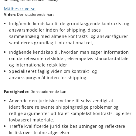
virksomhed, herunder ansvar ved brug af autonome skibe,
Målbeskrivelse
olietransport og som noget nyt transport af Co2 til lagring.
Viden
: Den studerende har:
Reglerne på området er i vidt omfang forankret i internationale
Indgående kendskab til de grundlæggende kontrakts- og
konventioner, hvilket præger både kontrakts- og ansvarsparadigmer.
Håndteringen af kontrakts- og ansvarsspørgsmål inden for shipping
ansvarsmodeller inden for shipping, disses
har tæt sammenhæng med internnational kontraktsret generalt, og
sammenhæng med almene kontrakts- og ansvarsfigurer
området beskæftiger dagligt erhvervsadvokater, virksomhedsjurister
samt deres grundlag i international ret,
samt jurister i den offentlige administration.
Indgående kendskab til, hvordan man søger information
Der er derfor også indlagt virksomhedsbesøg i forløbet hos blandt
om de relevante retskilder, eksempelvis stanadardaftaler
andre Maersk, BIMCO og Søfartsstyrelsen, hvor en del af
og internationale retskilder
undervisningen vil blive afviklet.
Specialiseret faglig viden om kontrakt- og
Faget giver derudover et godt grundlag for eventuel deltagelse i årligt
anvarsspørgsmål inden for shipping.
internationalt processpil på området med eksterne vejledere.
Specialer kan eventuelt skrives med kontakt til ekstern partner fra
Færdigheder
: Den studerende kan
praksis i tillæg til intern vejleder.
Anvende den juridiske metode til selvstændigt at
identificere relevante shippingretlige problemer og
retlige argumenter ud fra et komplekst kontrakts- og eller
lovbaseret materiale,
Træffe kvalificerde juridiske beslutninger og reflektere
kritisk over trufne afgørelser