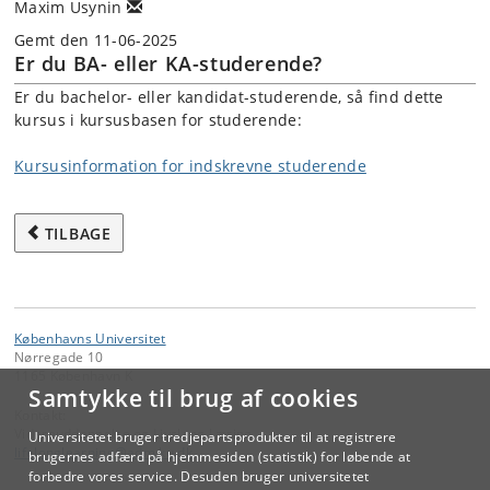
Maxim Usynin
Gemt den 11-06-2025
Er du BA- eller KA-studerende?
Er du bachelor- eller kandidat-studerende, så find dette
kursus i kursusbasen for studerende:
Kursusinformation for indskrevne studerende
TILBAGE
Københavns Universitet
Nørregade 10
1165 København K
Samtykke til brug af cookies
Kontakt:
Videreuddannelse og Livslang Læring
Universitetet bruger tredjepartsprodukter til at registrere
lifelonglearning
@
adm
.
ku
.
dk
brugernes adfærd på hjemmesiden (statistik) for løbende at
forbedre vores service. Desuden bruger universitetet