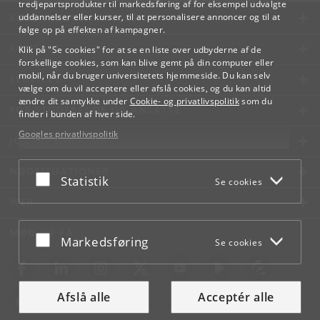
tredjepartsprodukter til markedsføring af for eksempel udvalgte
KØBENHAVNS UNIVERSITET
uddannelser eller kurser, til at personalisere annoncer og til at
følge op på effekten af kampagner.
KONTAKT
Klik på "Se cookies" for at se en liste over udbyderne af de
forskellige cookies, som kan blive gemt på din computer eller
mobil, når du bruger universitetets hjemmeside. Du kan selv
SERVICES
vælge om du vil acceptere eller afslå cookies, og du kan altid
ændre dit samtykke under
Cookie- og privatlivspolitik
som du
FOR STUDERENDE OG ANSATTE
finder i bunden af hver side.
Googles privatlivspolitik
JOB OG KARRIERE
NØDSITUATIONER
Acceptér eller afslå
Statistik
Se cookies
WEB
MØD KU PÅ
Acceptér eller afslå
Markedsføring
Se cookies
Afslå alle
Acceptér alle