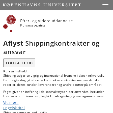
Start
Toggl
Efter- og videreuddannelse
Kursussøgning
Aflyst
Shippingkontrakter og
ansvar
FOLD ALLE UD
Kursusindhold
Shipping udgør en vigtig og international branche i dansk erhvervsliv.
Der indgås dagligt store og komplekse kontrakter mellem danske
rederier, deres kunder, leverandører og andre aktører på området.
Faget giver en indføring i de kontraktstyper, der anvendes, herunder
kontrakter om transport, logistik, befragtning og management samt
behovet for at indtænke bæredygtighedsaspekter i disse kontrakter og
Vis mere
relaterede leverandørkæder.
Engelsk titel
Faget behandler derudover ansvarsspørgsmål i relation til shipping
Shipping contracts and liability