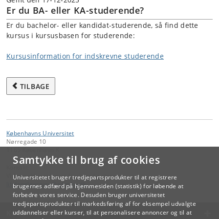
Er du BA- eller KA-studerende?
Er du bachelor- eller kandidat-studerende, så find dette
kursus i kursusbasen for studerende:
Kursusinformation for indskrevne studerende
TILBAGE
Københavns Universitet
Nørregade 10
1165 København K
Samtykke til brug af cookies
Kontakt:
Videreuddannelse og Livslang Læring
Universitetet bruger tredjepartsprodukter til at registrere
lifelonglearning
@
adm
.
ku
.
dk
brugernes adfærd på hjemmesiden (statistik) for løbende at
forbedre vores service. Desuden bruger universitetet
tredjepartsprodukter til markedsføring af for eksempel udvalgte
KØBENHAVNS UNIVERSITET
uddannelser eller kurser, til at personalisere annoncer og til at