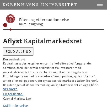
Start
Toggl
Efter- og videreuddannelse
Kursussøgning
Aflyst
Kapitalmarkedsret
FOLD ALLE UD
Kursusindhold
Kapitalmarkederne spiller en central rolle for et velfungerende
samfund, fordi de formidler likviditet fra investorer med
overskudslikviditet til virksomheder med finansieringsbehov.
Formidlingen sker ved udstedelse af værdipapirer, typisk i form af
aktier eller obligationer, der omsættes via markedspladser (børser).
Reguleringen af denne formidling via kapitalmarkedet er vigtig både
Vis mere
for dem, der ønsker at investere, og for de virksomheder, der ønsker
at tiltrække disse investeringer. Hertil kommer en mængde regler, der
Engelsk titel
angår selve aktiviteten for dem, der bruger kapitalmarkedet. Mange
Capital Markets Law
af disse regler er strafsanktionerede, f.eks. insiderhandel og
Målbeskrivelse
manipulation, og ukendskab til reglerne kan derfor medføre