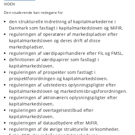
VIDEN
strafansvar, også for almindelige private investorer.
Den studerende kan redegøre for
den strukturelle indretning af kapitalmarkederne i
Dette kursus tilstræber at give deltagerne en forståelse for de
principper, der ligger til grund for denne regulering, et indgående
Danmark som fastlagt i kapitalmarkedsloven og MiFIR,
kendskab til indretningen af kapitalmarkedet, og en fornemmelse for
reguleringen af operatører af markedspladser efter
den fremtidige udvikling på dette område. Dette opnås ved at
kapitalmarkedsloven og deres drift af disse
analysere den retlige regulering i EU/EØS af de forskellige
markedspladser,
markedspladser for værdipapirhandel og af de aktører, der deltager i
reguleringen af værdipapirhandlere efter FIL og FMSL,
denne handel, både investorer, værdipapirhandlere, udstedere og
definitionen af værdipapirer som fastlagt i
myndigheder.
kapitalmarkedsloven,
reguleringen af prospekter som fastlagt i
Fokus er således både på markedets strukturelle forhold, på
prospektforordningen og kapitalmarkedsloven,
aktørerne og den tilladte adfærd på markedet. Denne fokus
reguleringen af udstederes oplysningspligter efter
indebærer, at kapitalmarkedsret indeholder elementer fra en række
kapitalmarkedsloven og markedsmisbrugsforordningen.
kendte retsdiscipliner som selskabsret, obligations- og ejendomsret,
reguleringen af aktionærers oplysningspligter efter
strafferet og forvaltningsret. Endvidere er reguleringen af det
europæiske kapitalmarked i vidt omfang flyttet fra det nationale plan
kapitalmarkedsloven,
til EU, og en forståelse af kapitalmarkedets regulering forudsætter
reguleringen af overtagelsestilbud efter
derfor også en forståelse for samspillet mellem dansk børsret og EU-
kapitalmarkedsloven,
børsret.
reguleringen af dataudbydere efter MiFIR,
reguleringen af de øvrige strukturelle virksomheder,