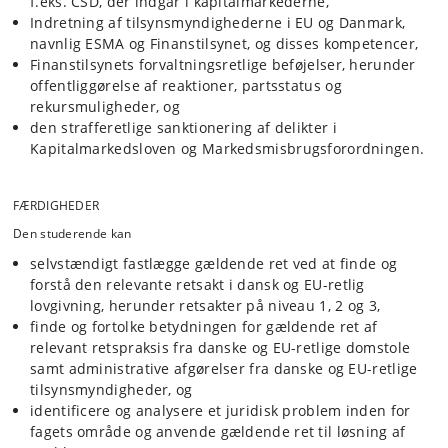
f.eks. CSD, der indgår i kapitalmarkederne,
Faget tager udgangspunkt i kapitalmarkedsloven (KML) og den EU-
Indretning af tilsynsmyndighederne i EU og Danmark,
lovgivning, som knytter sig hertil, f.eks.
markedsmisbrugsforordningens regler om insiderhandel,
navnlig ESMA og Finanstilsynet, og disses kompetencer,
manipulation og oplysningspligt. Forståelsen af lovgivningen sikres
Finanstilsynets forvaltningsretlige beføjelser, herunder
ved brug af lærebogen samt gennemgang af domme, navnlig fra EU-
offentliggørelse af reaktioner, partsstatus og
Domstolen, og afgørelser fra Finanstilsynet. Der forudsættes en aktiv
rekursmuligheder, og
og dialogbaseret undervisning med inddragelse af aktuelle cases og
den strafferetlige sanktionering af delikter i
domsfremlæggelse. Reguleringen af de finansielle aktører i lov om
Kapitalmarkedsloven og Markedsmisbrugsforordningen.
finansielle virksomheder (FIL) og fondsmæglerselskabsloven (FMSL)
berøres i mindre omfang. Selvom banker også formidler kapital fra
indlånere til virksomheder, falder disciplinen bankret uden for faget.
Endvidere behandles kun traditionelle værdipapirer og ikke
FÆRDIGHEDER
kryptoaktiver eller emissionsrettigheder.
Den studerende kan
selvstændigt fastlægge gældende ret ved at finde og
Deltagerne bibringes en viden om kapitalmarkedet, der gør dem i
forstå den relevante retsakt i dansk og EU-retlig
stand til at bruge retsreglerne i praktiske situationer som advokater,
lovgivning, herunder retsakter på niveau 1, 2 og 3,
finansielle rådgivere (kunderådgivning, trading og corporate finance)
finde og fortolke betydningen for gældende ret af
og som compliance officers hos udstedere, finansielle virksomheder
relevant retspraksis fra danske og EU-retlige domstole
eller strukturvirksomheder, eller som ansatte i tilsynsmyndigheder.
samt administrative afgørelser fra danske og EU-retlige
tilsynsmyndigheder, og
identificere og analysere et juridisk problem inden for
fagets område og anvende gældende ret til løsning af