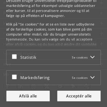
Desuden bruger universitetet tredjepartsprodukter til
KØBENHAVNS UNIVERSITET
markedsføring af for eksempel udvalgte uddannelser
eller kurser, til at personalisere annoncer og til at
KONTAKT
følge op på effekten af kampagner.
SERVICES
Klik på "Se cookies" for at se en liste over udbyderne
af de forskellige cookies, som kan blive gemt på din
FOR STUDERENDE OG ANSATTE
computer eller mobil, når du bruger universitetets
hjemmeside. Du kan selv vælge om du vil acceptere
JOB OG KARRIERE
eller afslå cookies, og du kan altid ændre dit samtykke
under
Cookie- og privatlivspolitik
som du finder i
NØDSITUATIONER
bunden af hver side.
Acceptér eller afslå
Statistik
Se cookies
Googles privatlivspolitik
WEB
MØD KU PÅ
Acceptér eller afslå
Markedsføring
Se cookies
Afslå alle
Acceptér alle