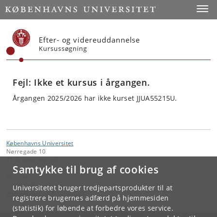
Start
Toggl
Efter- og videreuddannelse
Kursussøgning
Fejl: Ikke et kursus i årgangen.
Årgangen 2025/2026 har ikke kurset JJUA55215U.
Københavns Universitet
Nørregade 10
1165 København K
Samtykke til brug af cookies
Kontakt:
Videreuddannelse og Livslang Læring
Universitetet bruger tredjepartsprodukter til at
lifelonglearning
@
adm
.
ku
.
dk
registrere brugernes adfærd på hjemmesiden
(statistik) for løbende at forbedre vores service.