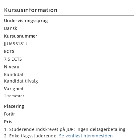
skæringsfeltet mellem jura, biologi, teknologi og biomedicin.
Kursusinformation
Faget forudsætter ikke, at man har fulgt bestemte fag.
Undervisningssprog
Dansk
Kursusnummer
JJUA55181U
ECTS
7,5 ECTS
Niveau
Kandidat
Kandidat tilvalg
Varighed
1 semester
Placering
Forår
Pris
Studerende indskrevet på JUR: Ingen deltagerbetaling
Enkeltfagsstuderende:
Se venligst hjemmesiden