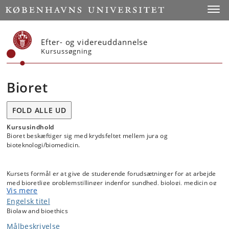
Start
Toggl
Efter- og videreuddannelse
Kursussøgning
Bioret
FOLD ALLE UD
Kursusindhold
Bioret beskæftiger sig med krydsfeltet mellem jura og
bioteknologi/biomedicin.
Kursets formål er at give de studerende forudsætninger for at arbejde
med bioretlige problemstillinger indenfor sundhed, biologi, medicin og
Vis mere
teknologi og anskue bioretten i sammenhæng med bioetikken.
Engelsk titel
Biolaw and bioethics
Faget har derudover et særligt fokus på specialeforberedende
Målbeskrivelse