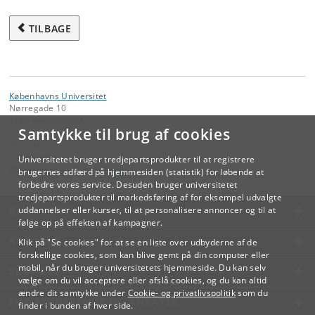
TILBAGE
Københavns Universitet
Nørregade 10
1165 København K
Samtykke til brug af cookies
Kontakt:
Videreuddannelse og Livslang Læring
Universitetet bruger tredjepartsprodukter til at registrere
lifelonglearning
@
adm
.
ku
.
dk
brugernes adfærd på hjemmesiden (statistik) for løbende at
forbedre vores service. Desuden bruger universitetet
tredjepartsprodukter til markedsføring af for eksempel udvalgte
KØBENHAVNS UNIVERSITET
uddannelser eller kurser, til at personalisere annoncer og til at
følge op på effekten af kampagner.
KONTAKT
Klik på "Se cookies" for at se en liste over udbyderne af de
forskellige cookies, som kan blive gemt på din computer eller
mobil, når du bruger universitetets hjemmeside. Du kan selv
SERVICES
vælge om du vil acceptere eller afslå cookies, og du kan altid
ændre dit samtykke under
Cookie- og privatlivspolitik
som du
FOR STUDERENDE OG ANSATTE
finder i bunden af hver side.