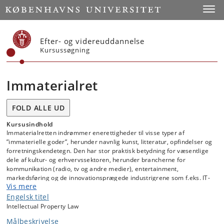
Start
Toggl
Efter- og videreuddannelse
Kursussøgning
Immaterialret
FOLD ALLE UD
Kursusindhold
Immaterialretten indrømmer enerettigheder til visse typer af
”immaterielle goder”, herunder navnlig kunst, litteratur, opfindelser og
forretningskendetegn. Den har stor praktisk betydning for væsentlige
dele af kultur- og erhvervssektoren, herunder brancherne for
kommunikation (radio, tv og andre medier), entertainment,
markedsføring og de innovationsprægede industrigrene som f.eks. IT-
Vis mere
og bioteknologi. Immaterialrettens genstand er med andre ord meget
af det, som kendetegner den ’menneskelige civilisation’. På denne
Engelsk titel
måde er immaterialretten en af de vigtigste retsdiscipliner i det
Intellectual Property Law
moderne samfund.
Målbeskrivelse