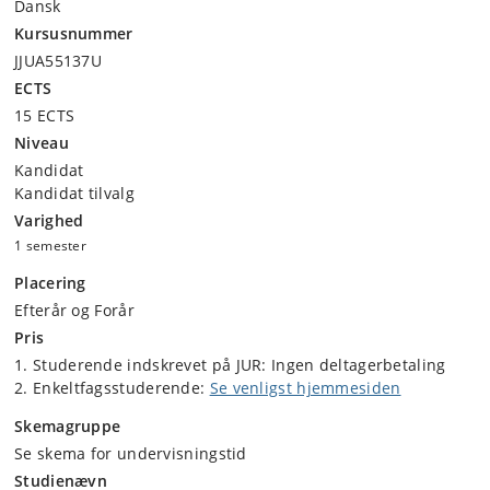
Dansk
Ophavsrettigheder til kunstneriske og litterære værker
Kursusnummer
Patentrettigheder til tekniske opfindelser
Brugsmodelrettigheder til tekniske frembringelser
JJUA55137U
Designrettigheder
ECTS
Varemærkerettigheder og anden beskyttelse af
15 ECTS
forretningskendetegn
Niveau
Aftaler om immaterialrettigheder
Kandidat
Håndhævelse af immaterialrettigheder
Kandidat tilvalg
Varighed
1 semester
Placering
Efterår og Forår
Pris
Studerende indskrevet på JUR: Ingen deltagerbetaling
Enkeltfagsstuderende:
Se venligst hjemmesiden
Skemagruppe
Se skema for undervisningstid
Studienævn