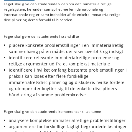
Faget giver en indføring i og et overblik over indholdet og
Faget skal give den studerende viden om det immaterialretlige
afgrænsninger af den immaterialretlige beskyttelse samt de særlige
regelsystem, herunder samspillet mellem de nationale og
spørgsmål, der opstår ved håndhævelse af immaterialrettigheder og
internationale regler samt indholdet af de enkelte immaterialretlige
ved overdragelse af immaterialrettigheder.
discipliner og deres forhold til hinanden.
Immaterialretten er stærkt internationalt orienteret. Der findes på
området vigtige globale konventioner, der har afgørende indflydelse
Faget skal gøre den studerende i stand til at
på indholdet af national ret. I EU har der de sidste mange år været et
omfattende og betydningsfuldt reformarbejde inden for
placere konkrete problemstillinger i en immaterialretlig
immaterialretten, som stadig pågår. Dette sker dels gennem
sammenhæng på en måde, der viser overblik og indsigt
harmoniseringsdirektiver, dels gennem forordninger og konventioner.
identificere relevante immaterialretlige problemer og
Danmark er indtrådt i de europæiske patentsystemer og tager også
del i EUs varemærkeretlige og designretlige systemer. Ud over den
retlige argumenter ud fra et komplekst materiale
materielle immaterialret drejer harmoniseringsbestræbelserne sig
identificere i hvilket omfang bestemte problemstillinger i
endvidere om rettighedsaftaler, -forvaltning og håndhævelse. Af disse
praksis kan løses efter flere forskellige
grunde er der i faget skarpt fokus på samspillet mellem national og
immaterialretsdiscipliner og og diskutere, hvilke fordele
international ret, især betydningen af EU-harmonisering.
og ulemper der knytter sig til de enkelte discipliners
håndtering af samme problemkredse
Immaterialretten er endvidere tæt knyttet til den teknologiske
udviklinger, der løbende skaber nye frembringelses- og
Faget skal give den studerende kompetencer til at kunne
udnyttelsesmuligheder. Det er bl.a. relevant i relation til brug af tekst
og billeder i forbindelse med ’kunstig intelligens’, og til
analysere komplekse immaterialretlige problemstillinger
retsbeskyttelsen af bioteknologiske opfindelser. Den tekniske
argumentere for forskellige fagligt begrundede løsninger
udvikling udsætter også immaterialretten for risici for krænkelser,