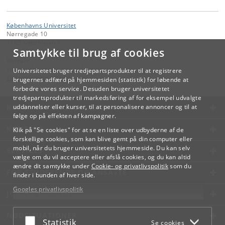
Københavns Universitet
Nørregade 10
1165 København K
Samtykke til brug af cookies
Kontakt:
Videreuddannelse og Livslang Læring
Universitetet bruger tredjepartsprodukter til at registrere
lifelonglearning
@
adm
.
ku
.
dk
brugernes adfærd på hjemmesiden (statistik) for løbende at
forbedre vores service. Desuden bruger universitetet
tredjepartsprodukter til markedsføring af for eksempel udvalgte
KØBENHAVNS UNIVERSITET
uddannelser eller kurser, til at personalisere annoncer og til at
følge op på effekten af kampagner.
KONTAKT
Klik på "Se cookies" for at se en liste over udbyderne af de
forskellige cookies, som kan blive gemt på din computer eller
mobil, når du bruger universitetets hjemmeside. Du kan selv
SERVICES
vælge om du vil acceptere eller afslå cookies, og du kan altid
ændre dit samtykke under
Cookie- og privatlivspolitik
som du
FOR STUDERENDE OG ANSATTE
finder i bunden af hver side.
Googles privatlivspolitik
JOB OG KARRIERE
NØDSITUATIONER
Acceptér eller afslå
Statistik
Se cookies