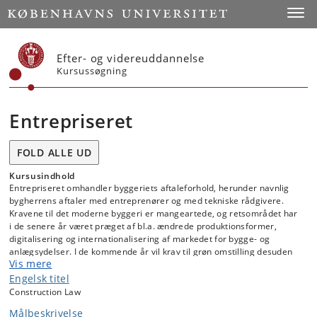
Start
Toggl
Efter- og videreuddannelse
Kursussøgning
Entrepriseret
FOLD ALLE UD
Kursusindhold
Entrepriseret omhandler byggeriets aftaleforhold, herunder navnlig
bygherrens aftaler med entreprenører og med tekniske rådgivere.
Kravene til det moderne byggeri er mangeartede, og retsområdet har
i de senere år været præget af bl.a. ændrede produktionsformer,
digitalisering og internationalisering af markedet for bygge- og
anlægsydelser. I de kommende år vil krav til grøn omstilling desuden
Vis mere
forventeligt få en stor betydning. Entrepriseretten omfatter i dag såvel
simple håndværksaftaler som komplekse, agile og sammensatte
Engelsk titel
kontrakter, der danner grundlag for langvarige og omfattende
Construction Law
investeringer både på land og off shore. Mens håndværksaftaler i vidt
Målbeskrivelse
omfang reguleres af traditionelle udførelsesaftaler, udfordrer de