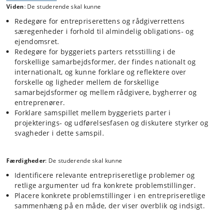
Viden
: De studerende skal kunne
større projekter og de komplekse krav, der stilles hertil, mange af
entrepriserettens etablerede regler og principper. Entrepriseret er på
Redegøre for entrepriserettens og rådgiverrettens
én gang et alment formueretligt fag, en specialiseret disciplin og et
særegenheder i forhold til almindelig obligations- og
fag med et betydeligt akademisk potentiale. Faget har et tværfagligt
ejendomsret.
fokus (bl.a. imod rådgiverretten, IT-kontraktretten, internationale
kontrakter og procesretten), og etablerer forståelse af økonomiske
Redegøre for byggeriets parters retsstilling i de
forudsætninger for byggeprojekter og for det praktiske samspil
forskellige samarbejdsformer, der findes nationalt og
mellem jura og teknik. De studerende opnår et indgående kendskab til
internationalt, og kunne forklare og reflektere over
AB-systemets regler. Der arbejdes med grundlæggende
forskelle og ligheder mellem de forskellige
entrepriseretlige regler om aftalernes indgåelse, fastlæggelse af
samarbejdsformer og mellem rådgivere, bygherrer og
entreprenørens og rådgiverens ydelse, ændringer og forstyrrelser af
entreprenører.
entreprisen, tidsmæssige forpligtelser, mangler, forsinkelse,
beføjelser, ansvar og tvisteløsning.
Forklare samspillet mellem byggeriets parter i
projekterings- og udførelsesfasen og diskutere styrker og
svagheder i dette samspil.
Færdigheder
: De studerende skal kunne
Identificere relevante entrepriseretlige problemer og
retlige argumenter ud fra konkrete problemstillinger.
Placere konkrete problemstillinger i en entrepriseretlige
sammenhæng på en måde, der viser overblik og indsigt.