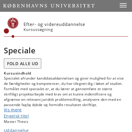
Start
Toggl
Efter- og videreuddannelse
Kursussøgning
Speciale
FOLD ALLE UD
Kursusindhold
Specialet afrunder kandidatuddannelsen og giver mulighed for at vise
de færdigheder og kompetencer, du har tilegnet dig i løbet af studiet.
Formålet med specialet er, at du lærer at gennemføre et større
skriftligt projektarbejde med krav om at kunne indentificere og
afgrænse en relevant juridisk problemstilling, analysere den med en
passende faglig dybde og formidle resultatet skriftligt.
Vis mere
Du har mulighed for at skrive specialet enten individuelt eller i en
gruppe på to til fem studerende.
Engelsk titel
Master Thesis
Uddannelse