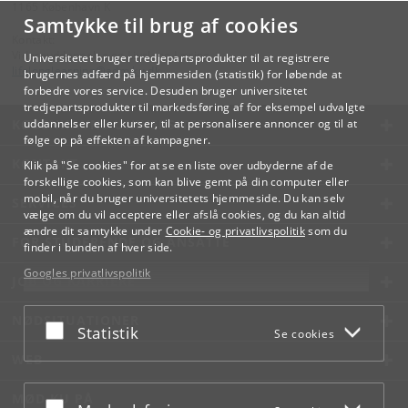
1165 København K
Samtykke til brug af cookies
Kontakt:
Videreuddannelse og Livslang Læring
Universitetet bruger tredjepartsprodukter til at registrere
lifelonglearning
@
adm
.
ku
.
dk
brugernes adfærd på hjemmesiden (statistik) for løbende at
forbedre vores service. Desuden bruger universitetet
tredjepartsprodukter til markedsføring af for eksempel udvalgte
KØBENHAVNS UNIVERSITET
uddannelser eller kurser, til at personalisere annoncer og til at
følge op på effekten af kampagner.
KONTAKT
Klik på "Se cookies" for at se en liste over udbyderne af de
forskellige cookies, som kan blive gemt på din computer eller
mobil, når du bruger universitetets hjemmeside. Du kan selv
SERVICES
vælge om du vil acceptere eller afslå cookies, og du kan altid
ændre dit samtykke under
Cookie- og privatlivspolitik
som du
FOR STUDERENDE OG ANSATTE
finder i bunden af hver side.
Googles privatlivspolitik
JOB OG KARRIERE
NØDSITUATIONER
Acceptér eller afslå
Statistik
Se cookies
WEB
MØD KU PÅ
Acceptér eller afslå