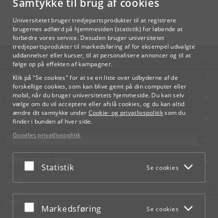
Samtykke til brug af cookies
Kontakt:
Videreuddannelse og Livslang Læring
Universitetet bruger tredjepartsprodukter til at registrere
lifelonglearning
@
adm
.
ku
.
dk
brugernes adfærd på hjemmesiden (statistik) for løbende at
forbedre vores service. Desuden bruger universitetet
tredjepartsprodukter til markedsføring af for eksempel udvalgte
KØBENHAVNS UNIVERSITET
uddannelser eller kurser, til at personalisere annoncer og til at
følge op på effekten af kampagner.
KONTAKT
Klik på "Se cookies" for at se en liste over udbyderne af de
forskellige cookies, som kan blive gemt på din computer eller
mobil, når du bruger universitetets hjemmeside. Du kan selv
SERVICES
vælge om du vil acceptere eller afslå cookies, og du kan altid
ændre dit samtykke under
Cookie- og privatlivspolitik
som du
FOR STUDERENDE OG ANSATTE
finder i bunden af hver side.
Googles privatlivspolitik
JOB OG KARRIERE
NØDSITUATIONER
Acceptér eller afslå
Statistik
Se cookies
WEB
MØD KU PÅ
Acceptér eller afslå
Markedsføring
Se cookies