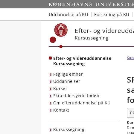
Start
Uddannelse på KU
Forskning på KU
Efter- og videreud
Kursussøgning
Efter- og videreuddannelse
Kurs
Kursussøgning
Faglige emner
S
Uddannelser
s
Kurser
Skræddersyede forløb
f
Om efteruddannelse på KU
Kontakt
F
Kur
Dett
Kursussøgning
Lat