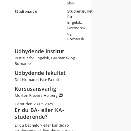
side
.
Studienævnet
Studienævn
for
Engelsk,
Germansk
og
Romansk
Udbydende institut
Institut for Engelsk, Germansk og
Romansk
Udbydende fakultet
Det Humanistiske Fakultet
Kursusansvarlig
Morten Rievers Heiberg
Gemt den 23-05-2025
Er du BA- eller KA-
studerende?
Er du bachelor- eller kandidat-
studerende, så find dette kursus i