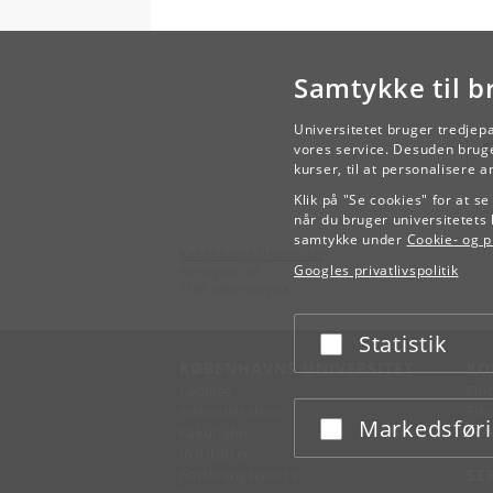
Samtykke til b
Universitetet bruger tredjep
vores service. Desuden bruge
kurser, til at personalisere 
Klik på "Se cookies" for at s
når du bruger universitetets 
samtykke under
Cookie- og pr
Københavns Universitet
Googles privatlivspolitik
Nørregade 10
1165 København K
Statistik
Acceptér eller afslå
KØBENHAVNS UNIVERSITET
KO
Ledelse
Fin
Administration
Fin
Markedsfør
Acceptér eller afslå
Fakulteter
Kon
Institutter
Forskningscentre
SE