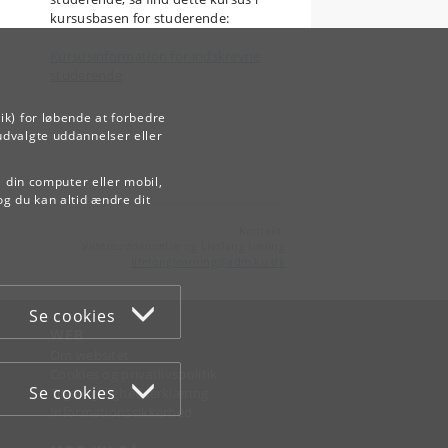
kursusbasen for studerende:
Kursusinformation for indskrevne
studerende
ik) for løbende at forbedre
udvalgte uddannelser eller
å din computer eller mobil,
og du kan altid ændre dit
Kontakt:
Videreuddannelse og Livslang Læring
lifelonglearning
@
adm
.
ku
.
dk
Se cookies
WEB
Om websitet
Cookies og privatlivspolitik
Se cookies
Tilgængelighedserklæring
Informationssikkerhed