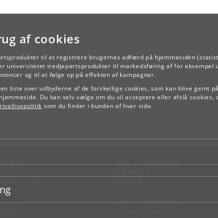
rug af cookies
artsprodukter til at registrere brugernes adfærd på hjemmesiden (statist
TILBAGE
r universitetet tredjepartsprodukter til markedsføring af for eksempel 
annoncer og til at følge op på effekten af kampagner.
e en liste over udbyderne af de forskellige cookies, som kan blive gemt p
hjemmeside. Du kan selv vælge om du vil acceptere eller afslå cookies, 
ivatlivspolitik
som du finder i bunden af hver side.
NTAKT
FOR STUDERENDE OG
ANSATTE
d vej
KUnet
d en medarbejder
ing
takt KU
JOB OG KARRIERE
RVICES
Ledige stillinger