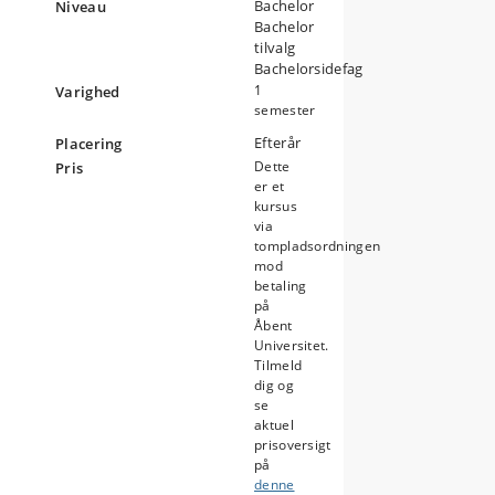
Bachelor
Niveau
Bachelor
tilvalg
Bachelorsidefag
1
Varighed
s
semester
de
Efterår
Placering
r
Dette
Pris
er et
kursus
via
e
tompladsordningen
sk,
mod
betaling
på
Åbent
Universitet.
Tilmeld
dig og
se
aktuel
prisoversigt
på
denne