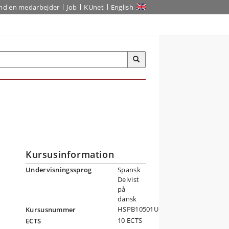
ind en medarbejder
Job
KUnet
English
Kursusinformation
Undervisningssprog
Spansk
Delvist
på
dansk
HSPB10501U
Kursusnummer
10 ECTS
ECTS