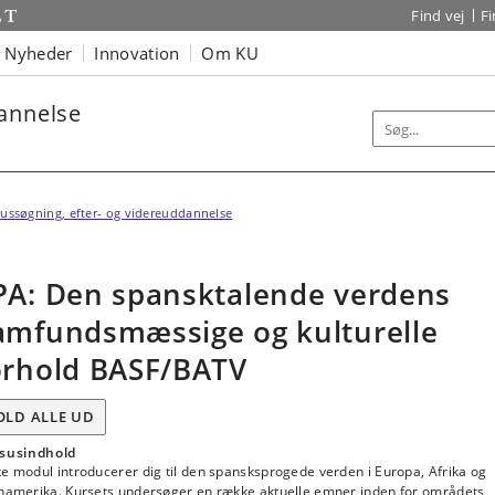
Find vej
F
Nyheder
Innovation
Om KU
dannelse
ussøgning, efter- og videreuddannelse
PA: Den spansktalende verdens
amfundsmæssige og kulturelle
orhold BASF/BATV
OLD ALLE UD
susindhold
e modul introducerer dig til den spansksprogede verden i Europa, Afrika og
inamerika. Kursets undersøger en række aktuelle emner inden for områdets