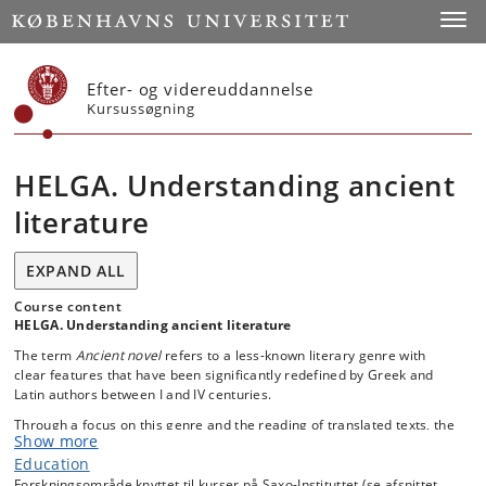
Start
Toggl
Efter- og videreuddannelse
Kursussøgning
HELGA. Understanding ancient
literature
EXPAND ALL
Course content
HELGA. Understanding ancient literature
The term
Ancient novel
refers to a less-known literary genre with
clear features that have been significantly redefined by Greek and
Latin authors between I and IV centuries.
Through a focus on this genre and the reading of translated texts, the
Show more
course aims to provide an in-depth exploration of late antique Greek
Education
and Latin literature. By analyzing and discussing selected
representative texts, the course will examine the literary, stylistic and
Forskningsområde knyttet til kurser på Saxo-Instituttet (se afsnittet