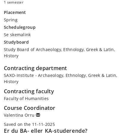
1 semester
Blanketnavn:
Historie, BA, 2.semester: Forskningsområde, forår 2026
Placement
- Global history (Historiestuderende, 4. semester)
Spring
Blanketnavn:
Historie, BA, 4.semester: Forskningsområde, forår 2026
Se
Historie, BA, lektionskatalog forår 2026
.
Schedulegroup
Se skemalink
Studyboard
Study Board of Archaeology, Ethnology, Greek & Latin,
History
Contracting department
SAXO-Institute - Archaeology, Ethnology, Greek & Latin,
History
Contracting faculty
Faculty of Humanities
Course Coordinator
Valentina Orru
Saved on the 11-11-2025
Er du BA- eller KA-studerende?