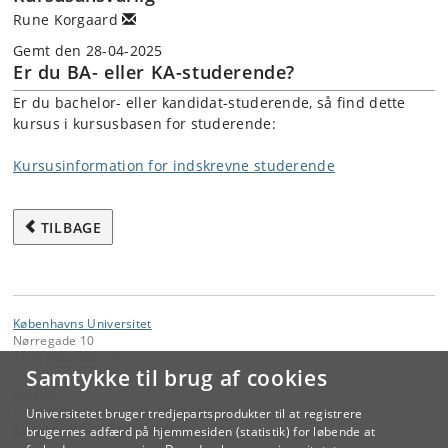
Rune Korgaard
Gemt den 28-04-2025
Er du BA- eller KA-studerende?
Er du bachelor- eller kandidat-studerende, så find dette
kursus i kursusbasen for studerende:
Kursusinformation for indskrevne studerende
TILBAGE
Københavns Universitet
Nørregade 10
1165 København K
Samtykke til brug af cookies
Kontakt:
Videreuddannelse og Livslang Læring
Universitetet bruger tredjepartsprodukter til at registrere
lifelonglearning
@
adm
.
ku
.
dk
brugernes adfærd på hjemmesiden (statistik) for løbende at