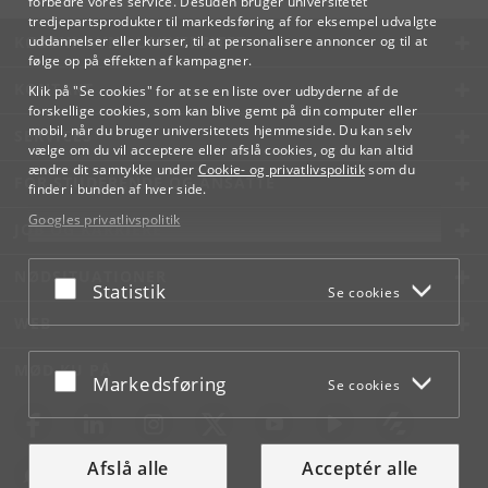
forbedre vores service. Desuden bruger universitetet
tredjepartsprodukter til markedsføring af for eksempel udvalgte
KØBENHAVNS UNIVERSITET
uddannelser eller kurser, til at personalisere annoncer og til at
følge op på effekten af kampagner.
KONTAKT
Klik på "Se cookies" for at se en liste over udbyderne af de
forskellige cookies, som kan blive gemt på din computer eller
mobil, når du bruger universitetets hjemmeside. Du kan selv
SERVICES
vælge om du vil acceptere eller afslå cookies, og du kan altid
ændre dit samtykke under
Cookie- og privatlivspolitik
som du
FOR STUDERENDE OG ANSATTE
finder i bunden af hver side.
Googles privatlivspolitik
JOB OG KARRIERE
NØDSITUATIONER
Acceptér eller afslå
Statistik
Se cookies
WEB
MØD KU PÅ
Acceptér eller afslå
Markedsføring
Se cookies
Afslå alle
Acceptér alle