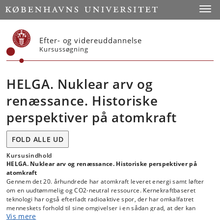
Start
Toggl
Efter- og videreuddannelse
Kursussøgning
HELGA. Nuklear arv og
renæssance. Historiske
perspektiver på atomkraft
FOLD ALLE UD
Kursusindhold
HELGA. Nuklear arv og renæssance. Historiske perspektiver på
atomkraft
Gennem det 20. århundrede har atomkraft leveret energi samt løfter
om en uudtømmelig og CO2-neutral ressource. Kernekraftbaseret
teknologi har også efterladt radioaktive spor, der har omkalfatret
menneskets forhold til sine omgivelser i en sådan grad, at der kan
Vis mere
peges på kronologiske sammenfald mellem den omstridte geologiske