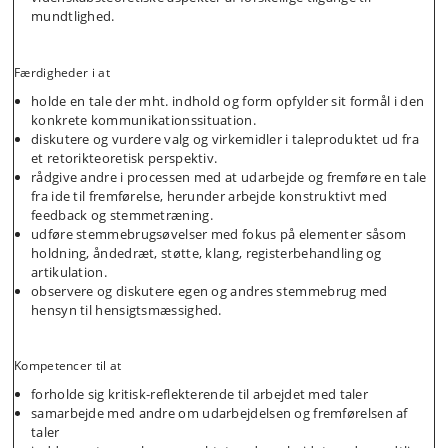
mundtlighed.
Færdigheder i at
holde en tale der mht. indhold og form opfylder sit formål i den
konkrete kommunikationssituation.
diskutere og vurdere valg og virkemidler i taleproduktet ud fra
et retorikteoretisk perspektiv.
rådgive andre i processen med at udarbejde og fremføre en tale
fra ide til fremførelse, herunder arbejde konstruktivt med
feedback og stemmetræning.
udføre stemmebrugsøvelser med fokus på elementer såsom
holdning, åndedræt, støtte, klang, registerbehandling og
artikulation.
observere og diskutere egen og andres stemmebrug med
hensyn til hensigtsmæssighed.
Kompetencer til at
forholde sig kritisk-reflekterende til arbejdet med taler
samarbejde med andre om udarbejdelsen og fremførelsen af
taler