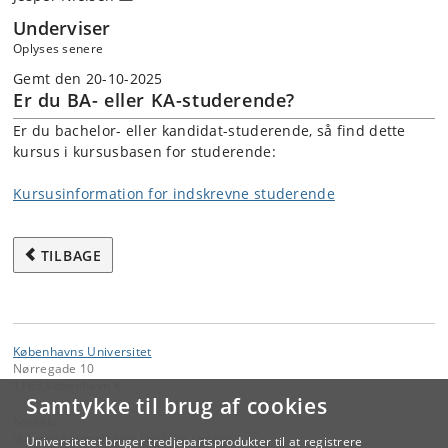
Underviser
Oplyses senere
Gemt den 20-10-2025
Er du BA- eller KA-studerende?
Er du bachelor- eller kandidat-studerende, så find dette
kursus i kursusbasen for studerende:
Kursusinformation for indskrevne studerende
TILBAGE
Københavns Universitet
Nørregade 10
1165 København K
Samtykke til brug af cookies
Kontakt:
Videreuddannelse og Livslang Læring
Universitetet bruger tredjepartsprodukter til at registrere