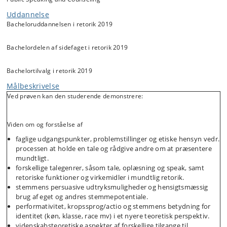
Målet med kurset er at opøve færdigheder og kompetencer til at
holde en tale der opfylder sit formål i den konkrete
Uddannelse
kommunikationssituation og til at kunne rådgive andre om mundtlig
Bacheloruddannelsen i retorik 2019
retorik. De studerende skal kunne forholde sig kritisk-reflekterende til
arbejdet med taleprodukter, kunne samarbejde med andre om
Bachelordelen af sidefaget i retorik 2019
udarbejdelsen og fremførelsen af taler og kunne inddrage
stemmebrugsaspektet under arbejdet med mundtlig retorik.
Bachelortilvalg i retorik 2019
Målbeskrivelse
Ved prøven kan den studerende demonstrere:
Viden om og forståelse af
faglige udgangspunkter, problemstillinger og etiske hensyn vedr.
processen at holde en tale og rådgive andre om at præsentere
mundtligt.
forskellige talegenrer, såsom tale, oplæsning og speak, samt
retoriske funktioner og virkemidler i mundtlig retorik.
stemmens persuasive udtryksmuligheder og hensigtsmæssig
brug af eget og andres stemmepotentiale.
performativitet, kropssprog/actio og stemmens betydning for
identitet (køn, klasse, race mv) i et nyere teoretisk perspektiv.
videnskabsteoretiske aspekter af forskellige tilgange til