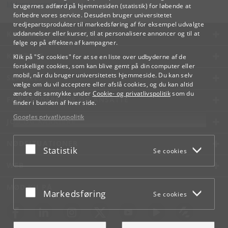
lifelonglearning
@
adm
.
ku
.
dk
brugernes adfærd på hjemmesiden (statistik) for løbende at
forbedre vores service. Desuden bruger universitetet
tredjepartsprodukter til markedsføring af for eksempel udvalgte
KØBENHAVNS UNIVERSITET
uddannelser eller kurser, til at personalisere annoncer og til at
følge op på effekten af kampagner.
KONTAKT
Klik på "Se cookies" for at se en liste over udbyderne af de
forskellige cookies, som kan blive gemt på din computer eller
mobil, når du bruger universitetets hjemmeside. Du kan selv
SERVICES
vælge om du vil acceptere eller afslå cookies, og du kan altid
ændre dit samtykke under
Cookie- og privatlivspolitik
som du
FOR STUDERENDE OG ANSATTE
finder i bunden af hver side.
Googles privatlivspolitik
JOB OG KARRIERE
NØDSITUATIONER
Acceptér eller afslå
Statistik
Se cookies
WEB
MØD KU PÅ
Acceptér eller afslå
Markedsføring
Se cookies