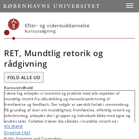
Start
Toggl
Efter- og videreuddannelse
Kursussøgning
RET, Mundtlig retorik og
rådgivning
FOLD ALLE UD
Kursusindhold
I dette fag arbejder vi teoretisk og praktisk med alle aspekter af
mundtlig retorik fra idéudvikling og manuskriptskrivning til
fremførelse og feedback. Der indgår et særskilt forløb i stemmebrug.
På grundlag af teori om mundtlighed, fremførelse, offentlig retorik og
taleskrivning, arbejdes der i grupper og individuelt både med egne og
andres taler. Forløbet træner dig således i mundtlig retorik og i
Vis mere
samarbejde og rådgivning, når det gælder tilrettelæggelse og
Engelsk titel
fremførelse af mundtlig retorik i forskelligartede kontekster.
Public Speaking and Counseling