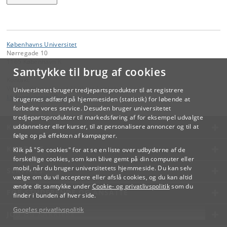
Københavns Universitet
Nørregade 10
1165 København K
Samtykke til brug af cookies
Kontakt:
Videreuddannelse og Livslang Læring
Universitetet bruger tredjepartsprodukter til at registrere
lifelonglearning
@
adm
.
ku
.
dk
brugernes adfærd på hjemmesiden (statistik) for løbende at
forbedre vores service. Desuden bruger universitetet
tredjepartsprodukter til markedsføring af for eksempel udvalgte
KØBENHAVNS UNIVERSITET
uddannelser eller kurser, til at personalisere annoncer og til at
følge op på effekten af kampagner.
KONTAKT
Klik på "Se cookies" for at se en liste over udbyderne af de
forskellige cookies, som kan blive gemt på din computer eller
mobil, når du bruger universitetets hjemmeside. Du kan selv
SERVICES
vælge om du vil acceptere eller afslå cookies, og du kan altid
ændre dit samtykke under
Cookie- og privatlivspolitik
som du
FOR STUDERENDE OG ANSATTE
finder i bunden af hver side.
Googles privatlivspolitik
JOB OG KARRIERE