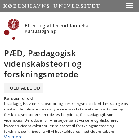
Start
Toggl
Efter- og videreuddannelse
Kursussøgning
PÆD, Pædagogisk
videnskabsteori og
forskningsmetode
FOLD ALLE UD
Kursusindhold
I pædagogisk videnskabsteori og forskningsmetode vil beskæftige os
med at identificere væsentlige videnskabsteoretiske positioner og
forskningsmetoder samt deres betydning for pædagogik som
videnskab. Derudover vil vi arbejde på at vurdere og diskutere,
hvordan videnskabsteori er relateret til forskningsmetode og
forskningsetik. Endelig vil vi beskæftige os med videnskabens
Vis mere
samfundsmæssige betingelser.