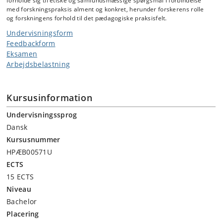
forholde sig til etiske og samfundsmæssige spørgsmål i forbindelse
med forskningspraksis alment og konkret, herunder forskerens rolle
og forskningens forhold til det pædagogiske praksisfelt.
Undervisningsform
Feedbackform
Eksamen
Arbejdsbelastning
Kursusinformation
Undervisningssprog
Dansk
Kursusnummer
HPÆB00571U
ECTS
15 ECTS
Niveau
Bachelor
Placering