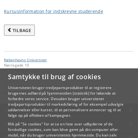
Kursusinformation for indskrevne studerende
TILBAGE
Københavns Universitet
Nørregade 10
1165 København K
Samtykke til brug af cookies
Kontakt:
Videreuddannelse og Livslang Læring
Universitetet bruger tredjepartsprodukter til at registrere
lifelonglearning
@
adm
.
ku
.
dk
brugernes adfærd på hjemmesiden (statistik) for løbende at
forbedre vores service. Desuden bruger universitetet
tredjepartsprodukter til markedsføring af for eksempel udvalgte
KØBENHAVNS UNIVERSITET
uddannelser eller kurser, til at personalisere annoncer og til at
følge op på effekten af kampagner.
KONTAKT
Klik på "Se cookies" for at se en liste over udbyderne af de
forskellige cookies, som kan blive gemt på din computer eller
mobil, når du bruger universitetets hjemmeside. Du kan selv
SERVICES