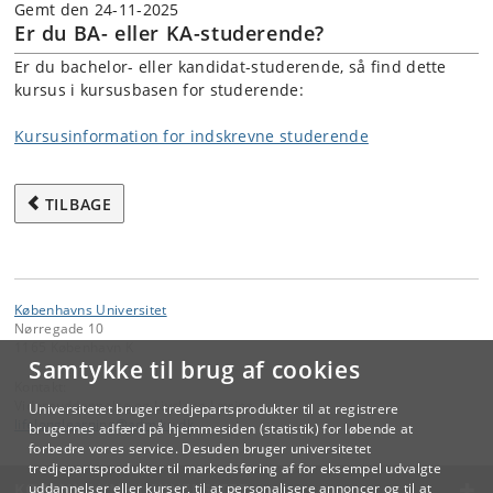
Gemt den 24-11-2025
Er du BA- eller KA-studerende?
Er du bachelor- eller kandidat-studerende, så find dette
kursus i kursusbasen for studerende:
Kursusinformation for indskrevne studerende
TILBAGE
Københavns Universitet
Nørregade 10
1165 København K
Samtykke til brug af cookies
Kontakt:
Videreuddannelse og Livslang Læring
Universitetet bruger tredjepartsprodukter til at registrere
lifelonglearning
@
adm
.
ku
.
dk
brugernes adfærd på hjemmesiden (statistik) for løbende at
forbedre vores service. Desuden bruger universitetet
tredjepartsprodukter til markedsføring af for eksempel udvalgte
KØBENHAVNS UNIVERSITET
uddannelser eller kurser, til at personalisere annoncer og til at