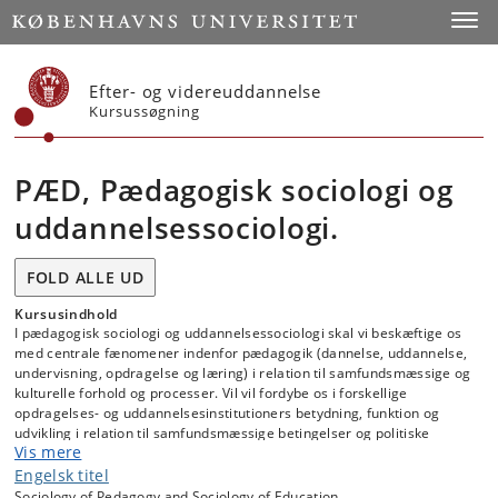
Start
Toggl
Efter- og videreuddannelse
Kursussøgning
PÆD, Pædagogisk sociologi og
uddannelsessociologi.
FOLD ALLE UD
Kursusindhold
I pædagogisk sociologi og uddannelsessociologi skal vi beskæftige os
med centrale fænomener indenfor pædagogik (dannelse, uddannelse,
undervisning, opdragelse og læring) i relation til samfundsmæssige og
kulturelle forhold og processer. Vil vil fordybe os i forskellige
opdragelses- og uddannelsesinstitutioners betydning, funktion og
udvikling i relation til samfundsmæssige betingelser og politiske
Vis mere
agendaer. Vi udforsker forståelser af magt, stat, klasse,
inklusion/eksklusion i forhold til pædagogiske forskningsfelter. På
Engelsk titel
denne måde dykker vi ned i, hvorledes forskellige sociologiske
Sociology of Pedagogy and Sociology of Education.