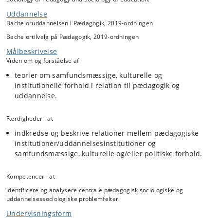
optikker åbner op for andre dimensioner af ellers velkendte
Uddannelse
fænomener som eksempelvis skole, universitet og familie.
Bacheloruddannelsen i Pædagogik, 2019-ordningen
Bachelortilvalg på Pædagogik, 2019-ordningen
Målbeskrivelse
Viden om og forståelse af
teorier om samfundsmæssige, kulturelle og
institutionelle forhold i relation til pædagogik og
uddannelse.
Færdigheder i at
indkredse og beskrive relationer mellem pædagogiske
institutioner/uddannelsesinstitutioner og
samfundsmæssige, kulturelle og/eller politiske forhold.
Kompetencer i at
identificere og analysere centrale pædagogisk sociologiske og
uddannelsessociologiske problemfelter.
Undervisningsform