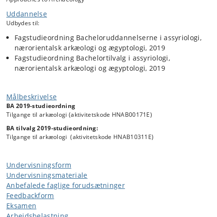
students will each present a short lecture that will give a specific
Uddannelse
example of an approach to an archaeological question and material.
Udbydes til:
The “Past Cultures” course is integral part of Approaches to
Fagstudieordning Bacheloruddannelserne i assyriologi,
Archaeology
nærorientalsk arkæologi og ægyptologi, 2019
Fagstudieordning Bachelortilvalg i assyriologi,
nærorientalsk arkæologi og ægyptologi, 2019
Målbeskrivelse
BA 2019-studieordning
Tilgange til arkæologi (aktivitetskode HNAB00171E)
BA tilvalg 2019-studieordning:
Tilgange til arkæologi (aktivitetskode HNAB10311E)
Undervisningsform
Undervisningsmateriale
Anbefalede faglige forudsætninger
Feedbackform
Eksamen
Arbejdsbelastning