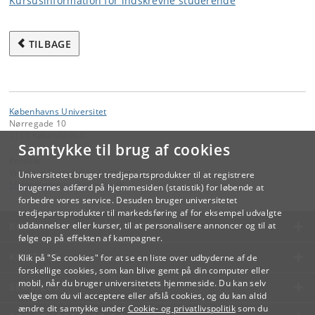
Kursusinformation for indskrevne studerende
TILBAGE
Københavns Universitet
Nørregade 10
1165 København K
Samtykke til brug af cookies
Kontakt:
Videreuddannelse og Livslang Læring
Universitetet bruger tredjepartsprodukter til at registrere
lifelonglearning
@
adm
.
ku
.
dk
brugernes adfærd på hjemmesiden (statistik) for løbende at
forbedre vores service. Desuden bruger universitetet
tredjepartsprodukter til markedsføring af for eksempel udvalgte
KØBENHAVNS UNIVERSITET
uddannelser eller kurser, til at personalisere annoncer og til at
følge op på effekten af kampagner.
KONTAKT
Klik på "Se cookies" for at se en liste over udbyderne af de
forskellige cookies, som kan blive gemt på din computer eller
mobil, når du bruger universitetets hjemmeside. Du kan selv
SERVICES
vælge om du vil acceptere eller afslå cookies, og du kan altid
ændre dit samtykke under
Cookie- og privatlivspolitik
som du