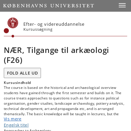
Start
Toggl
Efter- og videreuddannelse
Kursussøgning
NÆR, Tilgange til arkæologi
(F26)
FOLD ALLE UD
Kursusindhold
The course is based on the historical and archaeological overview
students have gained through the first semester and builds on it. The
course treats approaches to questions such as for instance political
organisation, gender studies, landscape archaeology, pottery analysis,
technical development, art and propaganda etc, and is arranged
thematically. The basic knowledge will be taught in lectures, but the
Vis mere
students will prepare for each class discussions and presentations
about these approaches and topics. This can happen in group
Engelsk titel
discussions and group presentations. At the end of the semester the
Approaches to Archaeology