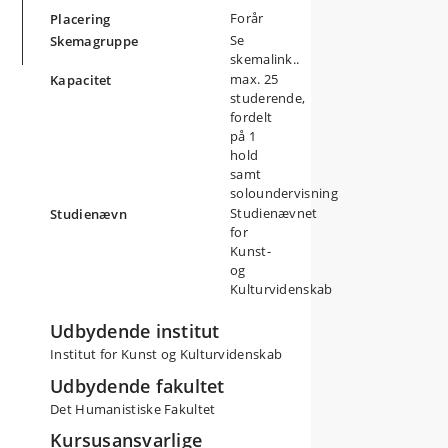
Forår
Placering
Se
Skemagruppe
skemalink..
max. 25
Kapacitet
studerende,
fordelt
på 1
hold
samt
soloundervisning
Studienævnet
Studienævn
for
Kunst-
og
Kulturvidenskab
Udbydende institut
å
e
Institut for Kunst og Kulturvidenskab
Udbydende fakultet
Det Humanistiske Fakultet
Kursusansvarlige