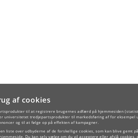
 arbejdes med videreudvikling af gehør samt praktisk-musikalske færdighed
videregående niveau. Deldiscipliner er rytmelæsning med taktering,
odilæsning (tonal, modal, fri- og atonal), romantisk og modal harmonik samt
zharmonik i form af auditiv harmonisk analyse, visuel becifringsanalyse,
tation, improvisation samt transskription
gsklaver
 arbejdes med praktisk-musikalske færdigheder på videregående niveau.
discipliner er gehørsharmonisering af enkle melodier, becifrings- og
encespil med højtopbyggede akkorder, node- og partiturspil, transponering,
binationsøvelser, grooves, imitation og improvisation.
g
ndervisningen fokuseres på udvikling af egne instrumentale og kunstneriske
rug af cookies
digheder, genre og stilkendskab og på musikalsk formidling gennem sang.
artsprodukter til at registrere brugernes adfærd på hjemmesiden (statist
TILBAGE
r universitetet tredjepartsprodukter til markedsføring af for eksempel 
ver
annoncer og til at følge op på effekten af kampagner.
 arbejdes videre på højere niveau med discipliner, som supporterer
e en liste over udbyderne af de forskellige cookies, som kan blive gemt p
ikledelse: læsning/omsætning af nodebillede o.lign, koordination, stilkundsk
hjemmeside. Du kan selv vælge om du vil acceptere eller afslå cookies, 