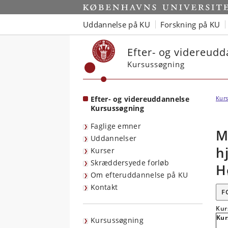
Start
Uddannelse på KU
Forskning på KU
Efter- og videreud
Kursussøgning
Efter- og videreuddannelse
Kurs
Kursussøgning
Faglige emner
M
Uddannelser
h
Kurser
Skræddersyede forløb
H
Om efteruddannelse på KU
Kontakt
F
Kur
Kur
Kursussøgning