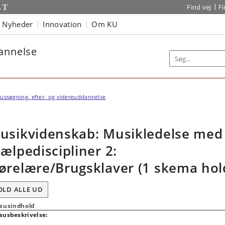
Find vej
F
Nyheder
Innovation
Om KU
dannelse
ussøgning, efter- og videreuddannelse
usikvidenskab: Musikledelse med
jælpediscipliner 2:
ørelære/Brugsklaver (1 skema hol
OLD ALLE UD
susindhold
susbeskrivelse: