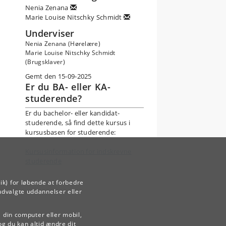
Nenia Zenana
er
Marie Louise Nitschky Schmidt
Underviser
Nenia Zenana (Hørelære)
Marie Louise Nitschky Schmidt
(Brugsklaver)
Gemt den 15-09-2025
Er du BA- eller KA-
studerende?
Er du bachelor- eller kandidat-
studerende, så find dette kursus i
kursusbasen for studerende:
Kursusinformation for indskrevne
studerende
ik) for løbende at forbedre
udvalgte uddannelser eller
å din computer eller mobil,
ab
og du kan altid ændre dit