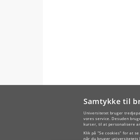
Der
på 
mel
jaz
imi
Bru
Der
Del
kad
kom
San
I u
Samtykke til b
fær
Universitetet bruger tredjep
vores service. Desuden bruge
Kla
kurser, til at personalisere 
Der
Klik på "Se cookies" for at s
mus
når du bruger universitetets 