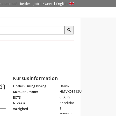
ind en medarbejder
Job
KUnet
English
Kursusinformation
d)
Undervisningssprog
Dansk
HMVK03118U
Kursusnummer
0 ECTS
ECTS
Kandidat
Niveau
1
Varighed
semester