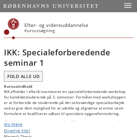
Start
Toggl
Efter- og videreuddannelse
Kursussøgning
IKK: Specialeforberedende
seminar 1
FOLD ALLE UD
Kursusindhold
IKK afholder i efterårssemestret en specialeforberedende workshop
for kandidatstuderende på 3. semester. Formålet med workshoppen
er at forberede de studerende på det selvstændige specialearbejde
ved at give dem mulighed for at udvikle og afgrænse et emne samt
formulere et kvalificeret udkast til specialets opgaveformulering.
Workshoppen introducerer samtidig til formalia og andre centrale
Vis mere
aspekter af specialearbejdet, herunder projektplanlægning,
Engelsk titel
emneafgrænsning, problem- eller opgaveformulering,
Master’s Thesis