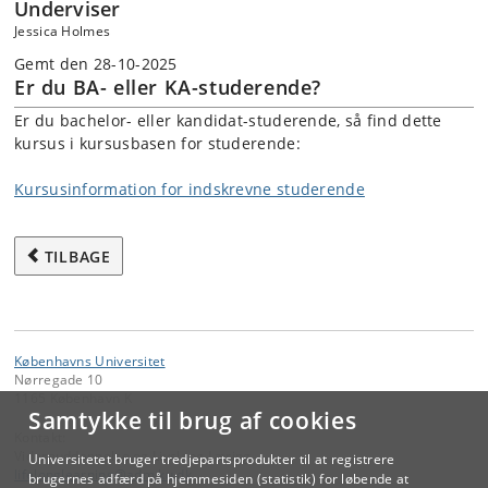
Underviser
Jessica Holmes
Gemt den 28-10-2025
Er du BA- eller KA-studerende?
Er du bachelor- eller kandidat-studerende, så find dette
kursus i kursusbasen for studerende:
Kursusinformation for indskrevne studerende
TILBAGE
Københavns Universitet
Nørregade 10
1165 København K
Samtykke til brug af cookies
Kontakt:
Videreuddannelse og Livslang Læring
Universitetet bruger tredjepartsprodukter til at registrere
lifelonglearning
@
adm
.
ku
.
dk
brugernes adfærd på hjemmesiden (statistik) for løbende at