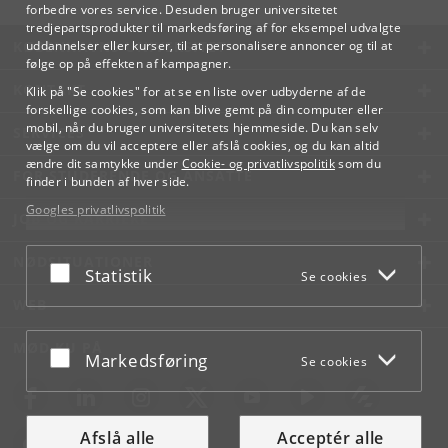
forbedre vores service. Desuden bruger universitetet
tredjepartsprodukter til markedsføring af for eksempel udvalgte
KØBENHAVNS UNIVERSITET
uddannelser eller kurser, til at personalisere annoncer og til at
følge op på effekten af kampagner.
KONTAKT
Klik på "Se cookies" for at se en liste over udbyderne af de
forskellige cookies, som kan blive gemt på din computer eller
mobil, når du bruger universitetets hjemmeside. Du kan selv
SERVICES
vælge om du vil acceptere eller afslå cookies, og du kan altid
ændre dit samtykke under
Cookie- og privatlivspolitik
som du
FOR STUDERENDE OG ANSATTE
finder i bunden af hver side.
Googles privatlivspolitik
JOB OG KARRIERE
NØDSITUATIONER
Acceptér eller afslå
Statistik
Se cookies
WEB
MØD KU PÅ
Acceptér eller afslå
Markedsføring
Se cookies
Afslå alle
Acceptér alle