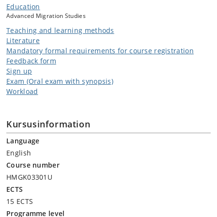
social structures, identities, and imaginaries. The course consists of
Education
weekly lectures and student-led tutorials.
Advanced Migration Studies
Teaching and learning methods
Literature
Exam code: HMGK03301E
Mandatory formal requirements for course registration
Feedback form
Sign up
Exam (Oral exam with synopsis)
Workload
Kursusinformation
Language
English
Course number
HMGK03301U
ECTS
15 ECTS
Programme level