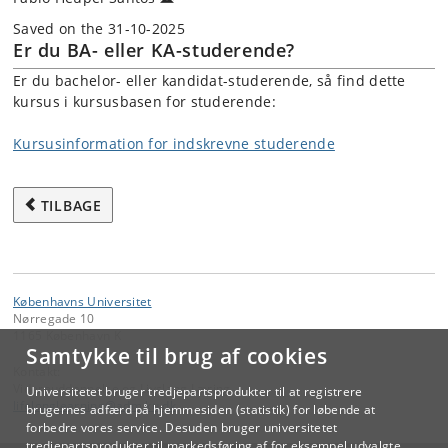
Saved on the 31-10-2025
Er du BA- eller KA-studerende?
Er du bachelor- eller kandidat-studerende, så find dette
kursus i kursusbasen for studerende:
Kursusinformation for indskrevne studerende
TILBAGE
Københavns Universitet
Nørregade 10
1165 København K
Samtykke til brug af cookies
Kontakt:
Videreuddannelse og Livslang Læring
Universitetet bruger tredjepartsprodukter til at registrere
lifelonglearning
@
adm
.
ku
.
dk
brugernes adfærd på hjemmesiden (statistik) for løbende at
forbedre vores service. Desuden bruger universitetet
tredjepartsprodukter til markedsføring af for eksempel udvalgte