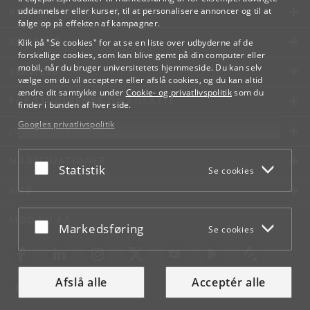
KØBENHAVNS UNIVERSITET
uddannelser eller kurser, til at personalisere annoncer og til at
følge op på effekten af kampagner.
KONTAKT
Klik på "Se cookies" for at se en liste over udbyderne af de
forskellige cookies, som kan blive gemt på din computer eller
mobil, når du bruger universitetets hjemmeside. Du kan selv
SERVICES
vælge om du vil acceptere eller afslå cookies, og du kan altid
ændre dit samtykke under
Cookie- og privatlivspolitik
som du
FOR STUDERENDE OG ANSATTE
finder i bunden af hver side.
Googles privatlivspolitik
JOB OG KARRIERE
NØDSITUATIONER
Acceptér eller afslå
Statistik
Se cookies
WEB
MØD KU PÅ
Acceptér eller afslå
Markedsføring
Se cookies
Afslå alle
Acceptér alle