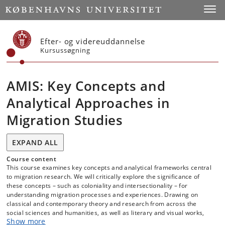
Start
Toggl
Efter- og videreuddannelse
Kursussøgning
AMIS: Key Concepts and
Analytical Approaches in
Migration Studies
EXPAND ALL
Course content
This course examines key concepts and analytical frameworks central
to migration research. We will critically explore the significance of
these concepts – such as coloniality and intersectionality – for
understanding migration processes and experiences. Drawing on
classical and contemporary theory and research from across the
social sciences and humanities, as well as literary and visual works,
Show more
we will analyze how migration is shaped by and, in turn, reshapes