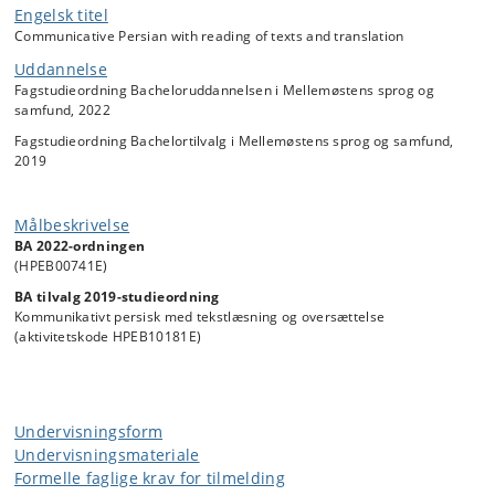
udgangspunkt i forskellige genrer inden for historie, geografi,
Engelsk titel
litteratur, kultur samt film og musik. Kursets oversættelseselement
Communicative Persian with reading of texts and translation
ligger primært i dette forløb og består af mundtlige oversættelser i
Uddannelse
timerne og skriftlige oversættelser som hjemmeopgaver.
Fagstudieordning Bacheloruddannelsen i Mellemøstens sprog og
Kurset arbejder med såvel tilrettelagt materiale som autentiske
samfund, 2022
tekster. Undervisningen baseres på de studerende aktive deltagelse.
Fagstudieordning Bachelortilvalg i Mellemøstens sprog og samfund,
Arbejdsformen er holdundervisning med aktiv inddragelse af de
2019
studerende. De kommunikative og analytiske kompetencer opøves
ved skriftlige opgaver både i form af hjemmeopgaver, mundtlige
oplæg, dialog mellem underviser og studerende samt gruppearbejder.
Målbeskrivelse
BA 2022-ordningen
(HPEB00741E)
BA tilvalg 2019-studieordning
Kommunikativt persisk med tekstlæsning og oversættelse
(aktivitetskode HPEB10181E)
Undervisningsform
Undervisningsmateriale
Formelle faglige krav for tilmelding