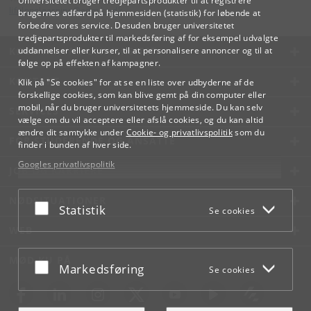
Universitetet bruger tredjepartsprodukter til at registrere
lifelonglearning
@
adm
.
ku
.
dk
brugernes adfærd på hjemmesiden (statistik) for løbende at
forbedre vores service. Desuden bruger universitetet
tredjepartsprodukter til markedsføring af for eksempel udvalgte
KØBENHAVNS UNIVERSITET
uddannelser eller kurser, til at personalisere annoncer og til at
følge op på effekten af kampagner.
KONTAKT
Klik på "Se cookies" for at se en liste over udbyderne af de
forskellige cookies, som kan blive gemt på din computer eller
mobil, når du bruger universitetets hjemmeside. Du kan selv
SERVICES
vælge om du vil acceptere eller afslå cookies, og du kan altid
ændre dit samtykke under
Cookie- og privatlivspolitik
som du
FOR STUDERENDE OG ANSATTE
finder i bunden af hver side.
Googles privatlivspolitik
JOB OG KARRIERE
NØDSITUATIONER
Acceptér eller afslå
Statistik
Se cookies
WEB
MØD KU PÅ
Acceptér eller afslå
Markedsføring
Se cookies