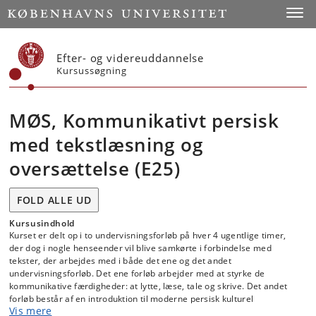
Start
Toggl
Efter- og videreuddannelse
Kursussøgning
MØS, Kommunikativt persisk
med tekstlæsning og
oversættelse (E25)
FOLD ALLE UD
Kursusindhold
Kurset er delt op i to undervisningsforløb på hver 4 ugentlige timer,
der dog i nogle henseender vil blive samkørte i forbindelse med
tekster, der arbejdes med i både det ene og det andet
undervisningsforløb. Det ene forløb arbejder med at styrke de
kommunikative færdigheder: at lytte, læse, tale og skrive. Det andet
forløb består af en introduktion til moderne persisk kulturel
Vis mere
produktion, hvor der specifikt trænes læsning og analyse med