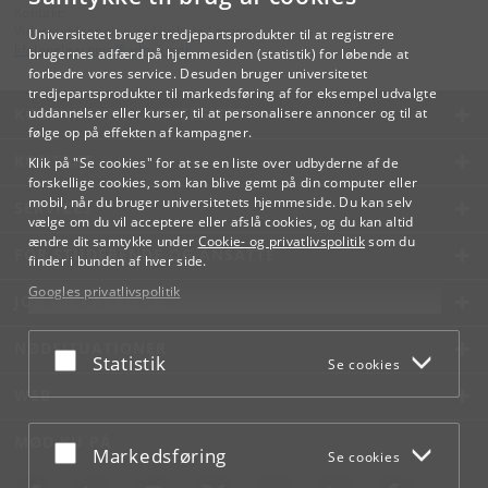
Kontakt:
Videreuddannelse og Livslang Læring
Universitetet bruger tredjepartsprodukter til at registrere
lifelonglearning
@
adm
.
ku
.
dk
brugernes adfærd på hjemmesiden (statistik) for løbende at
forbedre vores service. Desuden bruger universitetet
tredjepartsprodukter til markedsføring af for eksempel udvalgte
KØBENHAVNS UNIVERSITET
uddannelser eller kurser, til at personalisere annoncer og til at
følge op på effekten af kampagner.
KONTAKT
Klik på "Se cookies" for at se en liste over udbyderne af de
forskellige cookies, som kan blive gemt på din computer eller
mobil, når du bruger universitetets hjemmeside. Du kan selv
SERVICES
vælge om du vil acceptere eller afslå cookies, og du kan altid
ændre dit samtykke under
Cookie- og privatlivspolitik
som du
FOR STUDERENDE OG ANSATTE
finder i bunden af hver side.
Googles privatlivspolitik
JOB OG KARRIERE
NØDSITUATIONER
Acceptér eller afslå
Statistik
Se cookies
WEB
MØD KU PÅ
Acceptér eller afslå
Markedsføring
Se cookies