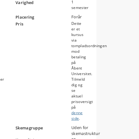
1
Varighed
semester
Forår
Placering
Dette
Pris
er et
kursus
via
tompladsordningen
mod
er
betaling
på
ate
Åbent
i
Universitet.
ker
Tilmeld
dig og
m
se
aktuel
prisoversigt
på
denne
side
.
Uden for
Skemagruppe
skemastruktur