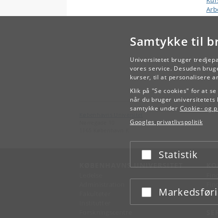
Kur
Arb
Samtykke til b
Universitetet bruger tredjep
vores service. Desuden bruge
kurser, til at personalisere 
Klik på "Se cookies" for at s
når du bruger universitetets 
samtykke under
Cookie- og pr
Københavns Universitet
Googles privatlivspolitik
Nørregade 10
1165 København K
Statistik
Acceptér eller afslå
KØBENHAVNS UNIVERSITET
KO
Ledelse
Fin
Administration
Fin
Markedsfør
Acceptér eller afslå
Fakulteter
Kon
Institutter
Forskningscentre
SE