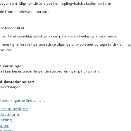
r KA-studerende får et førstehåndsindtryk af arbejdet med empirisk baseret
degøre skriftligt for sin analyse i en faglingvistisk akademisk form,
kning. Det samlede forløb vil forberede den studerende til arbejdet med
nde frem til relevant litteratur.
meopgaven, som vejledes individuelt eller i grupper af underviserne i løbet 
ret.
etencer til at
emstille et sociolingvistisk problem på en overskuelig og kritisk måde,
mmenligne forskellige teoretiske tilgange til problemet og tage kritisk stilling 
eraturen
dieordninger
et kan læses under følgende studieordninger på Lingvistik:
didatuddannelser:
9-ordningen
dieordningerne findes her
.
ervisningsform
dbackform
melding
samen