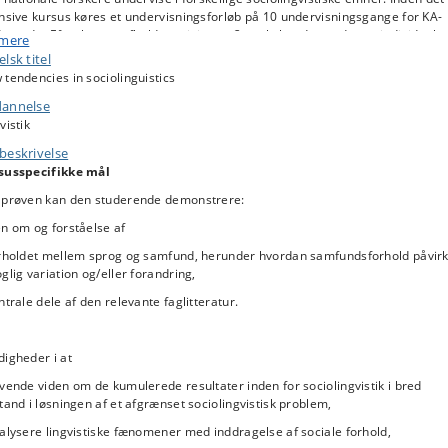
nsive kursus køres et undervisningsforløb på 10 undervisningsgange for KA-
derende. Efter kurset afholdes minimum 2 workshopdage ud over individuel
 mere
edning. Kurset udbydes som 15 ects. Hvis man tilmelder sig kurset, skal man
lsk titel
å kunne følge både det introducerende KA-forløb, det intensive kursus (alle
tendencies in sociolinguistics
rdage i uge 11) og de efterfølgende workshops.
annelse
vistik
indledende undervisningsforløb indeholder en introduktion til nyere
beskrivelse
olingvistik samt case-baserede diskussioner og analyser af datatyper og
susspecifikke mål
oder. Vi planlægger indholdet på kurset, så det peger hen imod de temaer, d
s op på det intensive forløb af de internationale forskere. I 2026 underviser
 prøven kan den studerende demonstrere:
 Pietikäinen (Jyväskylä Universitet, Finland), Sinfree Makoni (Pennsylvania St
n om og forståelse af
ersity, USA), Emma Moore (University of Sheffield). Vi vil tage udgangspunkt 
re sociolingvistiske empiriske projekter udført i de senere år på Københavns
orholdet mellem sprog og samfund, herunder hvordan samfundsforhold påvir
versitet og give en indføring i sproglig variation, sammenhænge mellem
glig variation og/eller forandring,
fundsstrømninger og lokale anvendelser af sprog, og sammenhænge melle
ntrale dele af den relevante faglitteratur.
g, nation og globalisering.
igheder i at
indledende forløb vil klæde deltagerne på til at få et effektivt udbytte af det
nsive kursusforløb, som vil vare 5 hele dage og bestå af foredrag af
vende viden om de kumulerede resultater inden for sociolingvistik i bred
rnationale forskere, præsentationer af ph.d.-projekter og workshops. Vær
tand i løsningen af et afgrænset sociolingvistisk problem,
ærksom på at denne del foregår på engelsk. Formålet med at inkludere KA-
alysere lingvistiske fænomener med inddragelse af sociale forhold,
derende og ph.d.-studerende på samme kursus er at opnå en synergieffekt,