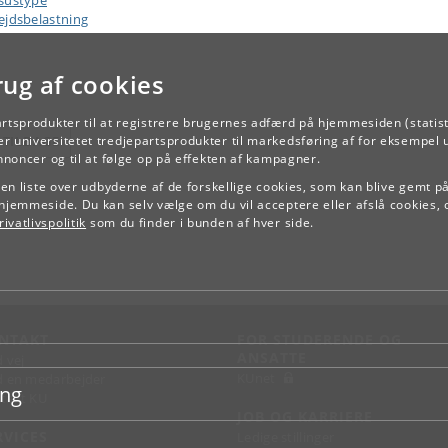
sustype
ejdsbelastning
rug af cookies
artsprodukter til at registrere brugernes adfærd på hjemmesiden (statist
TILBAGE
r universitetet tredjepartsprodukter til markedsføring af for eksempel 
annoncer og til at følge op på effekten af kampagner.
e en liste over udbyderne af de forskellige cookies, som kan blive gemt p
hjemmeside. Du kan selv vælge om du vil acceptere eller afslå cookies, 
ivatlivspolitik
som du finder i bunden af hver side.
NTAKT
FOR STUDERENDE OG
ANSATTE
d vej
KUnet
d en medarbejder
ing
takt KU
JOB OG KARRIERE
RVICES
Ledige stillinger