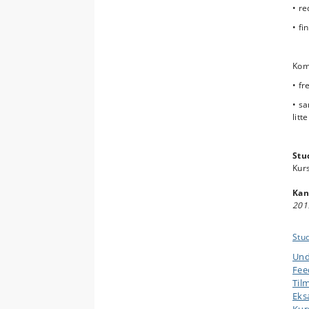
hvo
• re
fors
• fi
hjem
forå
Komp
• fr
• sa
litt
Stu
Kurs
Kan
201
Stu
Und
Fee
Til
Ek