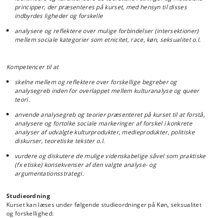
principper, der præsenteres på kurset, med hensyn til disses
indbyrdes ligheder og forskelle
analysere og reflektere over mulige forbindelser (intersektioner)
mellem sociale kategorier som etnicitet, race, køn, seksualitet o.l.
Kompetencer til at
skelne mellem og reflektere over forskellige begreber og
analysegreb inden for overlappet mellem kulturanalyse og queer
teori.
anvende analysegreb og teorier præsenteret på kurset til at forstå,
analysere og fortolke sociale markeringer af forskel i konkrete
analyser af udvalgte kulturprodukter, medieprodukter, politiske
diskurser, teoretiske tekster o.l.
vurdere og diskutere de mulige videnskabelige såvel som praktiske
(fx etiske) konsekvenser af den valgte analyse- og
argumentationsstrategi.
Studieordning
Kurset kan læses under følgende studieordninger på Køn, seksualitet
og forskellighed: