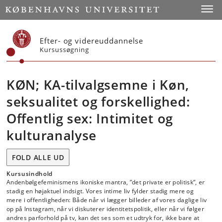
Start
Toggl
Efter- og videreuddannelse
Kursussøgning
KØN; KA-tilvalgsemne i Køn,
seksualitet og forskellighed:
Offentlig sex: Intimitet og
kulturanalyse
FOLD ALLE UD
Kursusindhold
Andenbølgefeminismens ikoniske mantra, ”det private er politisk”, er
stadig en højaktuel indsigt. Vores intime liv fylder stadig mere og
mere i offentligheden: Både når vi lægger billeder af vores daglige liv
op på Instagram, når vi diskuterer identitetspolitik, eller når vi følger
andres parforhold på tv, kan det ses som et udtryk for, ikke bare at