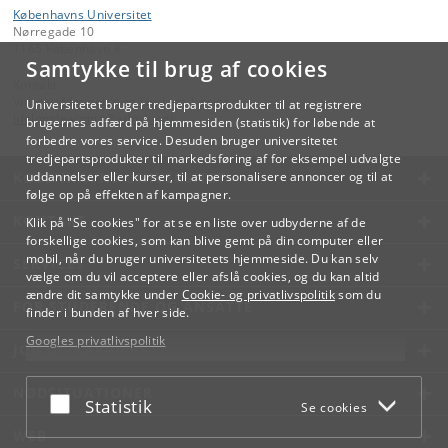
Københavns Universitet
Nørregade 10
1165 København K
Samtykke til brug af cookies
Kontakt:
Videreuddannelse og Livslang Læring
Universitetet bruger tredjepartsprodukter til at registrere
lifelonglearning
@
adm
.
ku
.
dk
brugernes adfærd på hjemmesiden (statistik) for løbende at
forbedre vores service. Desuden bruger universitetet
tredjepartsprodukter til markedsføring af for eksempel udvalgte
KØBENHAVNS UNIVERSITET
uddannelser eller kurser, til at personalisere annoncer og til at
følge op på effekten af kampagner.
KONTAKT
Klik på "Se cookies" for at se en liste over udbyderne af de
forskellige cookies, som kan blive gemt på din computer eller
mobil, når du bruger universitetets hjemmeside. Du kan selv
SERVICES
vælge om du vil acceptere eller afslå cookies, og du kan altid
ændre dit samtykke under
Cookie- og privatlivspolitik
som du
FOR STUDERENDE OG ANSATTE
finder i bunden af hver side.
Googles privatlivspolitik
JOB OG KARRIERE
NØDSITUATIONER
Acceptér eller afslå
Statistik
Se cookies
WEB