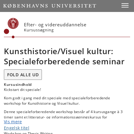
Start
Toggl
Efter- og videreuddannelse
Kursussøgning
Kunsthistorie/Visuel kultur:
Specialeforberedende seminar
FOLD ALLE UD
Kursusindhold
Kickstart dit speciale!
Kom godt i gang med dit speciale med specialeforberedende
workshop for Kunsthistorie og Visuel kultur.
Denne specialeforberedende workshop består af 4 kursusgange à 3
timer samt et litteratur- og informationssøgningskursus for
Vis mere
kommende specialestuderende ved medarbejdere fra Det Kongelige
Engelsk titel
Bibliotek. Workshoppen retter sig mod, at du er godt i gang med
emneafgrænsning, når specialekontrakten indgås, og at du har taget
Workshop on Thesis Writing