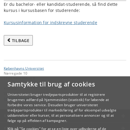
Er du bachelor- eller kandidat-studerende, så find dette
kursus i kursusbasen for studerende:
Kursusinformation for indskrevne studerende
TILBAGE
Københavns Universitet
Nørregade 10
1165 København K
Samtykke til brug af cookies
Kontakt:
Videreuddannelse og Livslang Læring
Universitetet bruger tredjepartsprodukter til at registrere
lifelonglearning
@
adm
.
ku
.
dk
brugernes adfærd på hjemmesiden (statistik) for løbende at
forbedre vores service. Desuden bruger universitetet
tredjepartsprodukter til markedsføring af for eksempel udvalgte
KØBENHAVNS UNIVERSITET
uddannelser eller kurser, til at personalisere annoncer og til at
følge op på effekten af kampagner.
KONTAKT
Klik på "Se cookies" for at se en liste over udbyderne af de